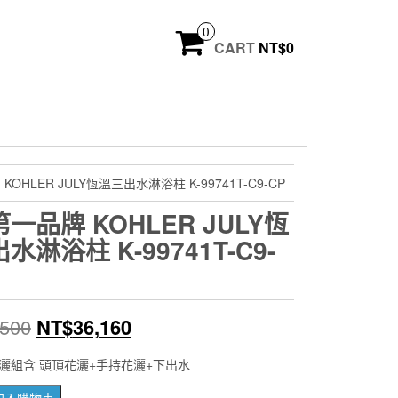
0
CART
NT$
0
OHLER JULY恆溫三出水淋浴柱 K-99741T-C9-CP
一品牌 KOHLER JULY恆
水淋浴柱 K-99741T-C9-
原
目
,500
NT$
36,160
始
前
灑組含 頭頂花灑+手持花灑+下出水
價
價
加入購物車