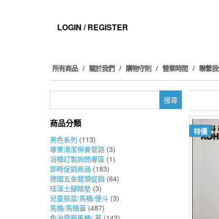
Skip
to
the
LOGIN / REGISTER
content
所有商品
關於我們
購物守則
營業時間
聯繫我
搜
尋
關
商品分類
鍵
特價
字:
黑色系列
(113)
專業清潔保養管路
(3)
浴櫃訂製詢問專區
(1)
即時促銷商品
(183)
德國五金龍頭促銷
(64)
珪藻土腳踏墊
(3)
兒童臉盆/馬桶/便斗
(3)
馬桶/馬桶蓋
(487)
免治電腦馬桶/ 蓋
(142)