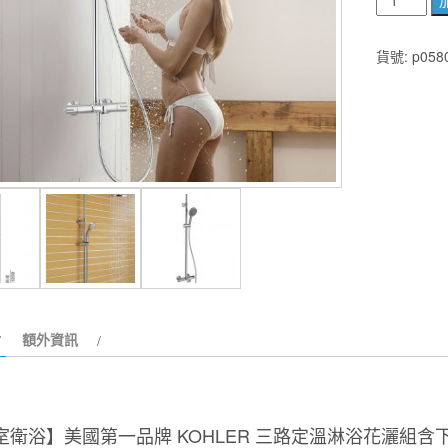
國
第
貨號:
p058
一
品
牌
KOHLER
JULY
恆
溫
三
出
水
淋
額外資訊
浴
柱
K-
99741T-
C9-