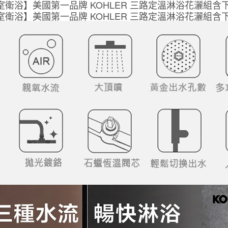
CP
數
量