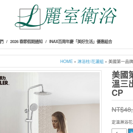
們
2026 春節假期通知
INAX百周年慶「美好生活」優惠組合
HOME
»
淋浴柱/花灑組
» 美國第一品牌 K
美國第
溫三出
CP
NT$
48
定溫淋浴花
美