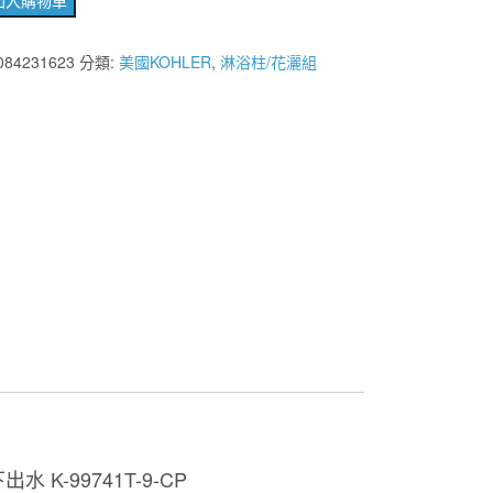
格：
格：
084231623
分類:
美國KOHLER
,
淋浴柱/花灑組
NT$48,500。
NT$36,160。