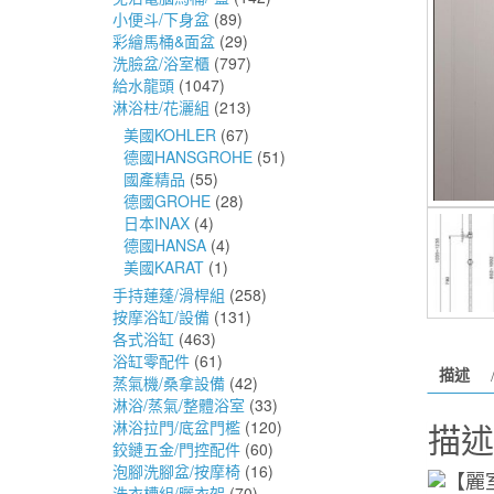
小便斗/下身盆
(89)
彩繪馬桶&面盆
(29)
洗臉盆/浴室櫃
(797)
給水龍頭
(1047)
淋浴柱/花灑組
(213)
美國KOHLER
(67)
德國HANSGROHE
(51)
國產精品
(55)
德國GROHE
(28)
日本INAX
(4)
德國HANSA
(4)
美國KARAT
(1)
手持蓮蓬/滑桿組
(258)
按摩浴缸/設備
(131)
各式浴缸
(463)
浴缸零配件
(61)
描述
蒸氣機/桑拿設備
(42)
淋浴/蒸氣/整體浴室
(33)
描述
淋浴拉門/底盆門檻
(120)
鉸鏈五金/門控配件
(60)
泡腳洗腳盆/按摩椅
(16)
洗衣槽組/曬衣架
(70)