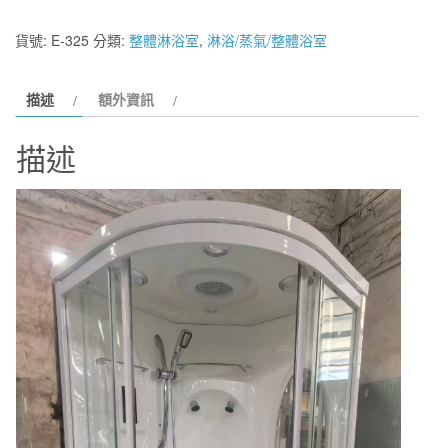
木
屋、
貨號:
E-325
分類:
整體淋浴室
,
淋浴/蒸氣/整體浴室
民
宿
描述
額外資訊
最
愛，
描述
圓
弧
型
整
體
淋
浴
室
95*95
高
215
含