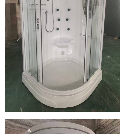
淋
浴
設
備
一
套、
6
只
SPA
噴
頭
組
S-
121
數
量