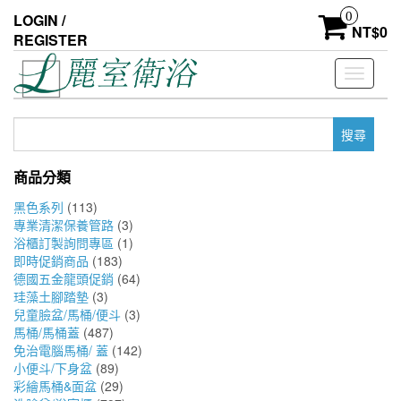
Skip
0
LOGIN /
to
NT$
0
REGISTER
the
content
Toggle
navigati
搜
尋
關
商品分類
鍵
字:
黑色系列
(113)
專業清潔保養管路
(3)
浴櫃訂製詢問專區
(1)
即時促銷商品
(183)
德國五金龍頭促銷
(64)
珪藻土腳踏墊
(3)
兒童臉盆/馬桶/便斗
(3)
馬桶/馬桶蓋
(487)
免治電腦馬桶/ 蓋
(142)
小便斗/下身盆
(89)
彩繪馬桶&面盆
(29)