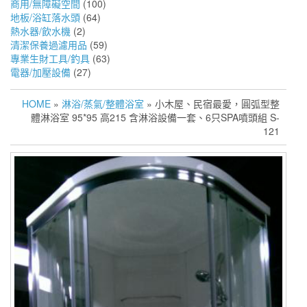
商用/無障礙空間
(100)
地板/浴缸落水頭
(64)
熱水器/飲水機
(2)
清潔保養過濾用品
(59)
專業生財工具/釣具
(63)
電器/加壓設備
(27)
HOME
»
淋浴/蒸氣/整體浴室
» 小木屋、民宿最愛，圓弧型整
體淋浴室 95*95 高215 含淋浴設備一套、6只SPA噴頭組 S-
121