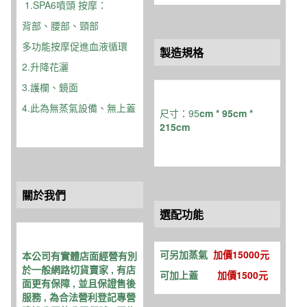
1
.SPA6噴頭 按摩：
背部、腰部、頸部
多功能按摩促進血液循環
製造規格
2.升降花灑
3.護欄、鏡面
4.此為無蒸氣設備、無上蓋
尺寸：95
cm * 95cm *
215cm
關於我們
選配功能
可另加蒸氣
加價15000元
本公司有實體店面經營有別
於一般網路切貨賣家 , 有店
可加上蓋
加價1500元
面更有保障 , 並且保證售後
服務 , 為合法營利登記專營