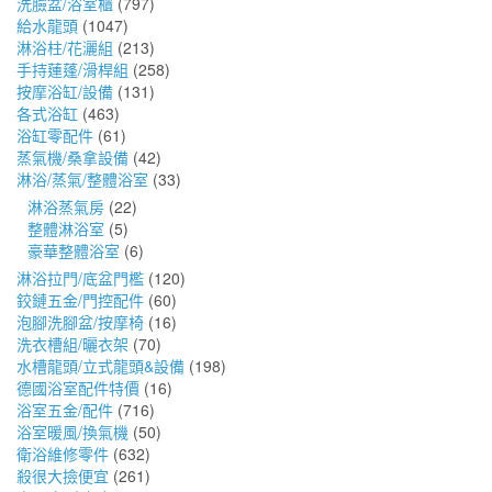
洗臉盆/浴室櫃
(797)
給水龍頭
(1047)
淋浴柱/花灑組
(213)
手持蓮蓬/滑桿組
(258)
按摩浴缸/設備
(131)
各式浴缸
(463)
浴缸零配件
(61)
蒸氣機/桑拿設備
(42)
淋浴/蒸氣/整體浴室
(33)
淋浴蒸氣房
(22)
整體淋浴室
(5)
豪華整體浴室
(6)
淋浴拉門/底盆門檻
(120)
鉸鏈五金/門控配件
(60)
泡腳洗腳盆/按摩椅
(16)
洗衣槽組/曬衣架
(70)
水槽龍頭/立式龍頭&設備
(198)
德國浴室配件特價
(16)
浴室五金/配件
(716)
浴室暖風/換氣機
(50)
衛浴維修零件
(632)
殺很大撿便宜
(261)