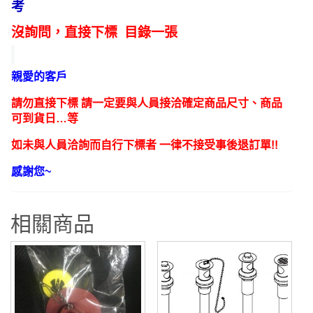
考
頭
起
沒詢問，直接下標 目錄一張
泡
器
親愛的客戶
目
錄
請勿直接下標 請一定要與人員接洽確定商品尺寸、商品
數
可到貨日…等
量
如未與人員洽詢而自行下標者 一律不接受事後退訂單!!
感謝您~
相關商品