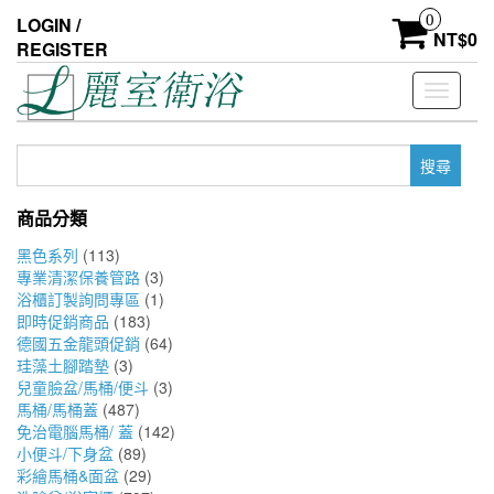
Skip
0
LOGIN /
to
NT$
0
REGISTER
the
content
Toggle
navigati
搜
尋
關
商品分類
鍵
字:
黑色系列
(113)
專業清潔保養管路
(3)
浴櫃訂製詢問專區
(1)
即時促銷商品
(183)
德國五金龍頭促銷
(64)
珪藻土腳踏墊
(3)
兒童臉盆/馬桶/便斗
(3)
馬桶/馬桶蓋
(487)
免治電腦馬桶/ 蓋
(142)
小便斗/下身盆
(89)
彩繪馬桶&面盆
(29)