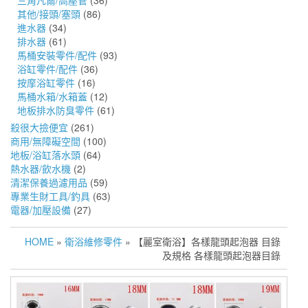
三角凡爾/高壓管
(36)
其他/接頭/塞頭
(86)
進水器
(34)
排水器
(61)
馬桶安裝零件/配件
(93)
浴缸零件/配件
(36)
按摩浴缸零件
(16)
馬桶水箱/水箱蓋
(12)
地板排水防臭零件
(61)
殺很大撿便宜
(261)
商用/無障礙空間
(100)
地板/浴缸落水頭
(64)
熱水器/飲水機
(2)
清潔保養過濾用品
(59)
專業生財工具/釣具
(63)
電器/加壓設備
(27)
HOME
»
衛浴維修零件
» 【麗室衛浴】各樣龍頭起泡器 目錄
及規格 各樣龍頭起泡器目錄