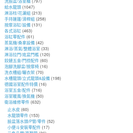
洗臉盆/浴室櫃
(797)
給水龍頭
(1047)
淋浴柱/花灑組
(213)
手持蓮蓬/滑桿組
(258)
按摩浴缸/設備
(131)
各式浴缸
(463)
浴缸零配件
(61)
蒸氣機/桑拿設備
(42)
淋浴/蒸氣/整體浴室
(33)
淋浴拉門/底盆門檻
(120)
鉸鏈五金/門控配件
(60)
泡腳洗腳盆/按摩椅
(16)
洗衣槽組/曬衣架
(70)
水槽龍頭/立式龍頭&設備
(198)
德國浴室配件特價
(16)
浴室五金/配件
(716)
浴室暖風/換氣機
(50)
衛浴維修零件
(632)
止水皮
(60)
水龍頭零件
(153)
臉盆落水頭/P管/零件
(52)
小便斗安裝零配件
(17)