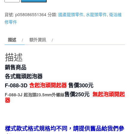
室
衛
貨號:
p058086551364
分類:
國產龍頭零件
,
水龍頭零件
,
衛浴維
浴】
修零件
各
樣
描述
額外資訊
龍
頭
描述
起
泡
銷售商品
器
各式龍頭起泡器
目
F-088-3D
含起泡頭開起器
售價300元
錄
售價250元
無起泡頭開起
及
F-088-3J 起泡頭23.5mm外螺絲
器
規
格
各
樣
樣式款式格式規格均不同，請提供舊品給我們參
龍