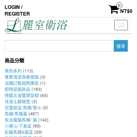
Skip
0
LOGIN /
to
NT$
0
REGISTER
the
content
Toggle
navigati
搜
尋
關
商品分類
鍵
字:
黑色系列
(113)
專業清潔保養管路
(3)
浴櫃訂製詢問專區
(1)
即時促銷商品
(183)
德國五金龍頭促銷
(64)
珪藻土腳踏墊
(3)
兒童臉盆/馬桶/便斗
(3)
馬桶/馬桶蓋
(487)
免治電腦馬桶/ 蓋
(142)
小便斗/下身盆
(89)
彩繪馬桶&面盆
(29)