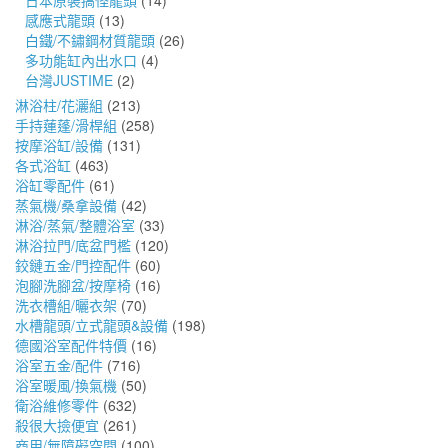
日本原裝搞怪龍頭
(14)
感應式龍頭
(13)
白鐵/不鏽鋼材質龍頭
(26)
多功能缸內出水口
(4)
台灣JUSTIME
(2)
淋浴柱/花灑組
(213)
手持蓮蓬/滑桿組
(258)
按摩浴缸/設備
(131)
各式浴缸
(463)
浴缸零配件
(61)
蒸氣機/桑拿設備
(42)
淋浴/蒸氣/整體浴室
(33)
淋浴拉門/底盆門檻
(120)
鉸鏈五金/門控配件
(60)
泡腳洗腳盆/按摩椅
(16)
洗衣槽組/曬衣架
(70)
水槽龍頭/立式龍頭&設備
(198)
德國浴室配件特價
(16)
浴室五金/配件
(716)
浴室暖風/換氣機
(50)
衛浴維修零件
(632)
殺很大撿便宜
(261)
商用/無障礙空間
(100)