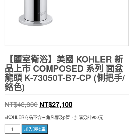
【麗室衛浴】美國 KOHLER 新
品上市 COMPOSED 系列 面盆
龍頭 K-73050T-B7-CP (側把手/
鉻色)
原
目
NT$
43,800
NT$
27,100
始
前
※KOHLER商品不含三角凡爾及p管，加購另計900元
價
價
【麗
加入購物車
室