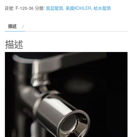
格：
格：
衛
貨號:
F-120-36
分類:
面盆龍頭
,
美國KOHLER
,
給水龍頭
NT$43,800。
NT$27,100。
浴】
美
描述
國
KOHLER
描述
新
品
上
市
COMPOSED
系
列
面
盆
龍
頭
K-
73050T-