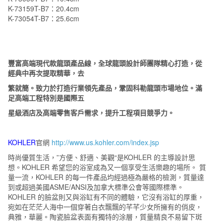
K-73159T-B7：20.4cm
K-73054T-B7：25.6cm
豐富高端現代款龍頭產品線，全球龍頭設計師團隊精心打造，從
經典中再次提取精華，去
繁就簡。致力於打造行業領先產品，鞏固科勒龍頭市場地位。滿
足高端工程特別是國際五
星級酒店及高端零售客戶需求，提升工程項目競爭力。
KOHLER
官網
http://www.us.kohler.com/index.jsp
時尚優質生活，”方便、舒適、美觀“是KOHLER 的主導設計思
想。KOHLER 希望您的浴室成為又一個享受生活樂趣的場所。 質
量一流，KOHLER 的每一件產品均經過極為嚴格的檢測，質量達
到或超過美國ASME/ANSI及加拿大標準公會等國際標準。
KOHLER 的臉盆則又與浴缸有不同的體驗，它沒有浴缸的厚重，
宛如在茫茫人海中一個穿著白衣飄飄的芊芊少女所擁有的俏皮，
典雅，華麗。陶瓷臉盆表面有獨特的涂層，質量精良不易留下斑