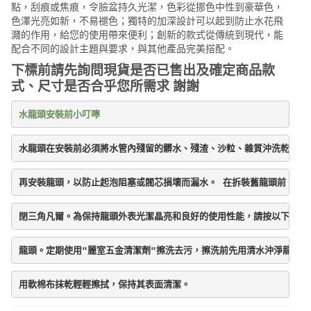
點，刮痕或焦痕，令臉盆持久光潔，色彩從挪色中性到豪華色，
色澤光亮如新，不易褪色；獨特的加深設計可以起到防止水花飛
濺的作用，給您的使用帶來便利；創新的款式從傳統到現代，能
配合不同的設計主題與要求，與其他產品完美搭配。
下標前請先詢問現貨是否已售出及確定商品款
式、尺寸是否合乎您所需求 謝謝
水龍頭安裝前小叮嚀
水龍頭在安裝前必須將水管內殘留的髒水、殘渣、沙粒、雜質沖洗乾淨後
再安裝龍頭，以防止起泡阻塞或閥芯損壞而漏水。 在拆裝舊龍頭前，請
閉三角凡爾。為保持龍頭外表光潔晶亮和良好的使用性能，請按以下方法
龍頭。定期使用"麗室五金清潔劑"擦洗去污，擦洗前先用清水沖淨龍頭表
用軟棉布抹乾輕輕擦拭，保持其表面清潔。