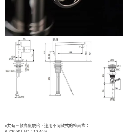
B7-
CP
(側
把
手/
鉻
色)
數
量
※共有三款高度規格，適用不同款式的檯面盆：
K-73050T-B7：10.4cm