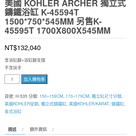
美國 KOHLER ARCHER 獨立式
鑄鐵浴缸 K-45594T
1500*750*545MM 另售K-
45595T 1700X800X545MM
NT$
132,040
含浴缸腳+浴缸腳支撐
不含扶手
美
加入購物車
國
KOHLER
貨號:
H-535
分類:
150~159CM
,
170~179CM
,
獨立缸尺寸分類
,
Archer
美國KOHLER促銷
,
獨立式鑄鐵缸
,
美國KOHLER/KARAT
,
鑄鐵缸
,
獨
各式浴缸
立
式
描述
額外資訊
鑄