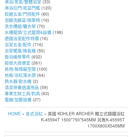
淋浴/蒸氣/整體浴室
(33)
淋浴拉門/底盆門檻
(120)
鉸鏈五金/門控配件
(60)
泡腳洗腳盆/按摩椅
(16)
洗衣槽組/曬衣架
(70)
水槽龍頭/立式龍頭&設備
(198)
德國浴室配件特價
(16)
浴室五金/配件
(716)
浴室暖風/換氣機
(50)
衛浴維修零件
(632)
殺很大撿便宜
(261)
商用/無障礙空間
(100)
地板/浴缸落水頭
(64)
熱水器/飲水機
(2)
清潔保養過濾用品
(59)
專業生財工具/釣具
(63)
電器/加壓設備
(27)
HOME
»
各式浴缸
» 美國 KOHLER ARCHER 獨立式鑄鐵浴缸
K-45594T 1500*750*545MM 另售K-45595T
1700X800X545MM