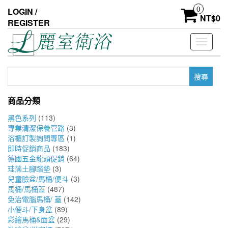
Skip
0
LOGIN /
to
NT$
0
REGISTER
the
content
Toggle
navigati
搜
尋
關
商品分類
鍵
字:
黑色系列
(113)
專業清潔保養管路
(3)
浴櫃訂製詢問專區
(1)
即時促銷商品
(183)
德國五金龍頭促銷
(64)
珪藻土腳踏墊
(3)
兒童臉盆/馬桶/便斗
(3)
馬桶/馬桶蓋
(487)
免治電腦馬桶/ 蓋
(142)
小便斗/下身盆
(89)
彩繪馬桶&面盆
(29)