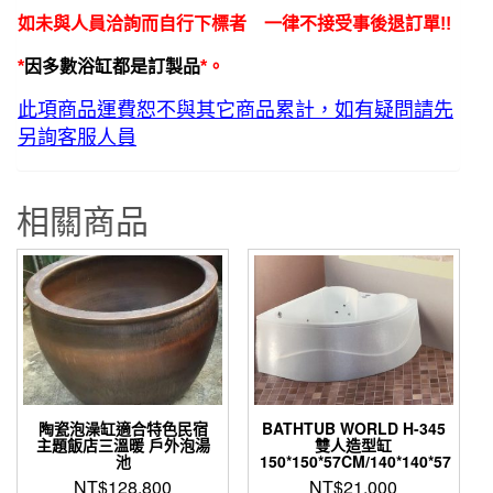
如未與人員洽詢而自行下標者 一律不接受事後退訂單!!
*
因多數浴缸都是訂製品
*。
此項商品運費恕不與其它商品累計，如有疑問請先
另詢客服人員
相關商品
陶瓷泡澡缸適合特色民宿
BATHTUB WORLD H-345
主題飯店三溫暖 戶外泡湯
雙人造型缸
池
150*150*57CM/140*140*57
NT$
128,800
NT$
21,000