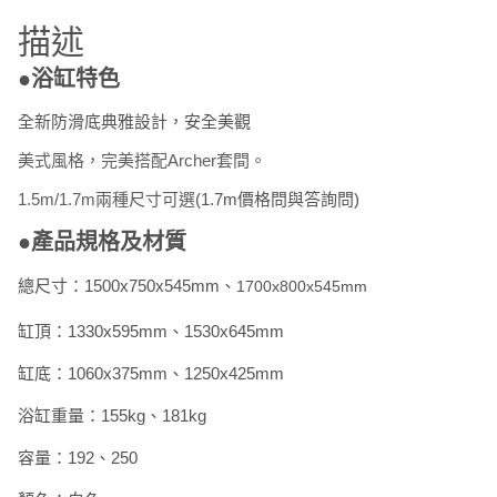
鐵
描述
浴
缸
●浴缸特色
K-
45594T
全新防滑底典雅設計，安全美觀
1500*750*545mm
美式風格，完美搭配Archer套間。
另
1.5m/1.7m兩種尺寸可選
(1.7m價格問與答詢問)
售
K-
●產品規格及材質
45595T
1700x800x545mm
總尺寸：
1500x750x545mm、
1700x800x545mm
數
缸頂：1330x595mm、
1530x645mm
量
缸底：1060x375mm、
1250x425mm
浴缸重量：155kg、181kg
容量：192、250