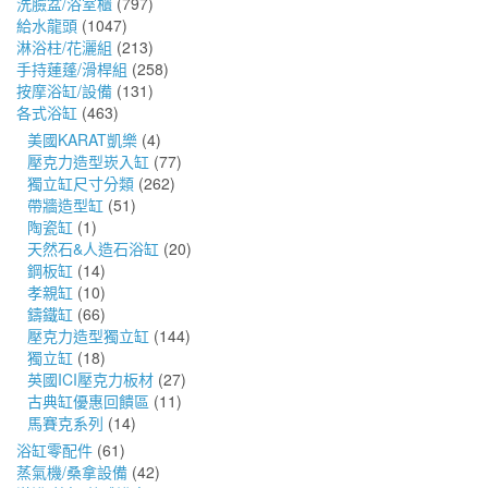
洗臉盆/浴室櫃
(797)
給水龍頭
(1047)
淋浴柱/花灑組
(213)
手持蓮蓬/滑桿組
(258)
按摩浴缸/設備
(131)
各式浴缸
(463)
美國KARAT凱樂
(4)
壓克力造型崁入缸
(77)
獨立缸尺寸分類
(262)
帶牆造型缸
(51)
陶瓷缸
(1)
天然石&人造石浴缸
(20)
鋼板缸
(14)
孝親缸
(10)
鑄鐵缸
(66)
壓克力造型獨立缸
(144)
獨立缸
(18)
英國ICI壓克力板材
(27)
古典缸優惠回饋區
(11)
馬賽克系列
(14)
浴缸零配件
(61)
蒸氣機/桑拿設備
(42)