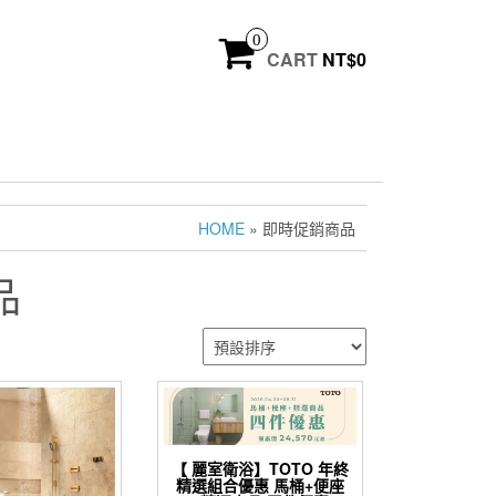
0
CART
NT$
0
HOME
» 即時促銷商品
品
【 麗室衛浴】TOTO 年終
精選組合優惠 馬桶+便座