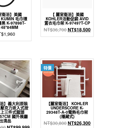
室衛浴】美國
【 麗室衛浴】美國
 KUMIN 毛巾環
KOHLER活動促銷 AVID
 K-97898T-
置衣毛巾架 K-97497T-CP
148*84MM
原
目
NT$
36,700
NT$
18,500
T$
1,960
始
前
價
價
格：
格：
NT$36,700。
NT$18,500。
特價
衛浴】義大利原裝
【麗室衛浴】 KOHLER
ZI 壓克力崁入式按
UNDERSCORE K-
缸上三件式龍頭
29348T-A-0電熱毛巾架
*H57CM 國外展廳
(隱藏式)
出清品
原
目
NT$
30,800
NT$
26,300
原
目
000
NT$
99,999