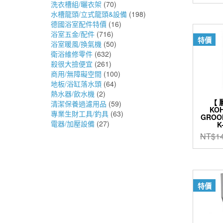
洗衣槽組/曬衣架
(70)
水槽龍頭/立式龍頭&設備
(198)
德國浴室配件特價
(16)
浴室五金/配件
(716)
特價
浴室暖風/換氣機
(50)
衛浴維修零件
(632)
殺很大撿便宜
(261)
商用/無障礙空間
(100)
地板/浴缸落水頭
(64)
熱水器/飲水機
(2)
【 
清潔保養過濾用品
(59)
KO
專業生財工具/釣具
(63)
GROO
電器/加壓設備
(27)
K
NT$
1
特價