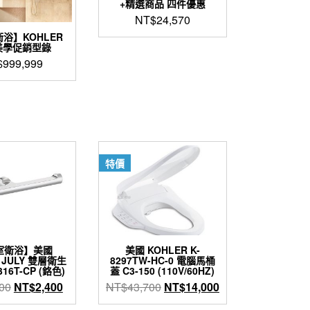
+精選商品 四件優惠
NT$
24,570
衛浴】KOHLER
美學促銷型錄
$
999,999
特價
室衛浴】美國
美國 KOHLER K-
 JULY 雙層衛生
8297TW-HC-0 電腦馬桶
316T-CP (鉻色)
蓋 C3-150 (110V/60HZ)
原
目
原
目
00
NT$
2,400
NT$
43,700
NT$
14,000
始
前
始
前