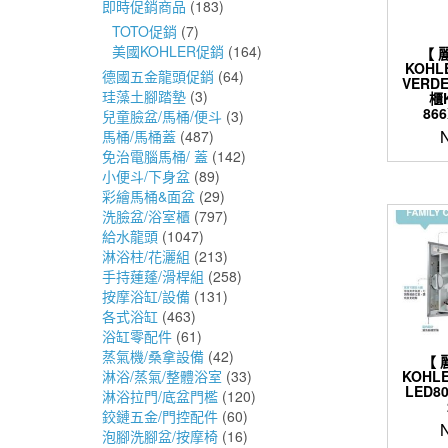
即時促銷商品
(183)
TOTO促銷
(7)
美國KOHLER促銷
(164)
【 
KOHL
德國五金龍頭促銷
(64)
VERD
珪藻土腳踏墊
(3)
櫃K
86
兒童臉盆/馬桶/便斗
(3)
馬桶/馬桶蓋
(487)
免治電腦馬桶/ 蓋
(142)
小便斗/下身盆
(89)
彩繪馬桶&面盆
(29)
洗臉盆/浴室櫃
(797)
給水龍頭
(1047)
淋浴柱/花灑組
(213)
手持蓮蓬/滑桿組
(258)
按摩浴缸/設備
(131)
各式浴缸
(463)
浴缸零配件
(61)
蒸氣機/桑拿設備
(42)
【 
KOHLE
淋浴/蒸氣/整體浴室
(33)
LED8
淋浴拉門/底盆門檻
(120)
鉸鏈五金/門控配件
(60)
泡腳洗腳盆/按摩椅
(16)