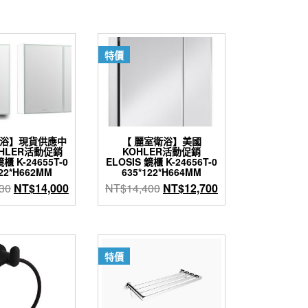
價
價
價
價
格：
格：
格：
格：
NT$4,100。
NT$2,400。
NT$43,700。
NT$14,000。
特價
衛浴】現貨供應中
【 麗室衛浴】美國
OHLER活動促銷
KOHLER活動促銷
鏡櫃 K-24655T-0
ELOSIS 鏡櫃 K-24656T-0
122*H662MM
635*122*H664MM
原
目
原
目
30
NT$
14,000
NT$
14,400
NT$
12,700
始
前
始
前
價
價
價
價
格：
格：
格：
格：
NT$15,630。
NT$14,000。
NT$14,400。
NT$12,700。
特價