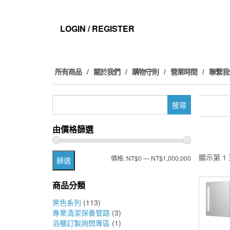
Skip
to
the
LOGIN / REGISTER
content
所有商品
關於我們
購物守則
營業時間
聯繫我
搜
尋
關
由價格篩選
鍵
字:
顯示第 1 
最
最
價格:
NT$0
—
NT$1,000,000
篩選
低
高
商品分類
價
價
黑色系列
(113)
格
格
專業清潔保養管路
(3)
浴櫃訂製詢問專區
(1)