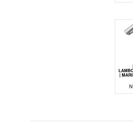
LAMB
| MAR
N