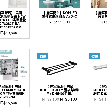
麗室衛浴】 美國
【 麗室衛浴】KOHLER
【 麗室
ER活動促銷 NEW
三件式優惠組合 A+B+C
設計
ERA LED浴室置物
NT$
999,999
NT
-78282T-NA
6X133X762MM
NT$
30,800
特價
特價
麗室衛浴】美國
【 麗室衛浴】美國
【 麗
R FAMILY CARE
KOHLER JULY 置衣架(霧
KOHLER
0CM浴室置物櫃K-
黑) K-45400T-BL
紙架 K-9
25238-NA
原
目
NT$
9,100
NT$
5,100
NT$
4,1
NT$
36,500
始
前