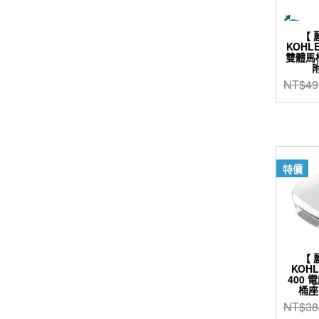
【 
KOHL
雙體馬桶 
NT$
49
特價
【 
KOH
400 
桶座 
NT$
38