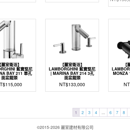
始
前
始
前
價
價
價
價
格：
格：
格：
格：
NT$38,790。
NT$31,032。
NT$55,800。
NT$48,400。
【麗室衛浴】
【麗室衛浴】
【
ORGHINI 藍寶堅尼
LAMBORGHINI 藍寶堅尼
LAMBOR
INA BAY 211 單孔
| MARINA BAY 214 3孔
MONZA
面盆龍頭
面盆龍頭
T$
115,000
NT$
133,000
NT
1
2
3
4
...
6
7
8
©2015-2026 麗室建材有限公司