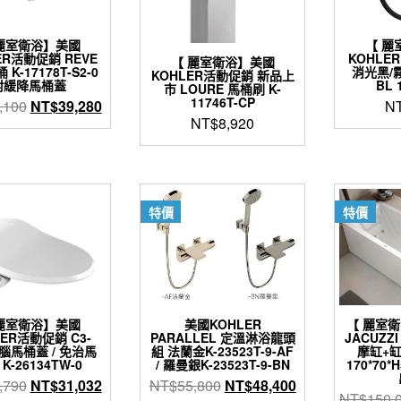
麗室衛浴】美國
【 麗
ER活動促銷 REVE
KOHLER
【 麗室衛浴】美國
K-17178T-S2-0
消光黑/霧黑
KOHLER活動促銷 新品上
附緩降馬桶蓋
BL 
市 LOURE 馬桶刷 K-
11746T-CP
原
目
,100
NT$
39,280
N
NT$
8,920
始
前
價
價
格：
格：
NT$49,100。
NT$39,280。
特價
特價
麗室衛浴】美國
美國KOHLER
【 麗室
LER活動促銷 C3-
PARALLEL 定溫淋浴龍頭
JACUZ
電腦馬桶蓋 / 免治馬
組 法蘭金K-23523T-9-AF
摩缸+
K-26134TW-0
/ 羅曼銀K-23523T-9-BN
170*70
原
目
原
目
,790
NT$
31,032
NT$
55,800
NT$
48,400
NT$
150,