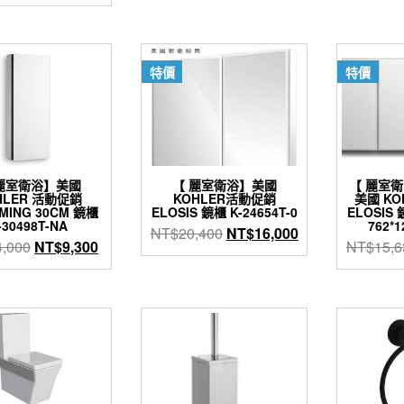
價
價
格：
格：
NT$9,100。
NT$5,100。
特價
特價
麗室衛浴】美國
【 麗室衛浴】美國
【 麗室
HLER 活動促銷
KOHLER活動促銷
美國 K
MING 30CM 鏡櫃
ELOSIS 鏡櫃 K-24654T-0
ELOSIS 
-30498T-NA
762*
原
目
NT$
20,400
NT$
16,000
原
目
4,000
NT$
9,300
NT$
15,6
始
前
始
前
價
價
價
價
格：
格：
格：
格：
NT$20,400。
NT$16,000。
NT$14,000。
NT$9,300。