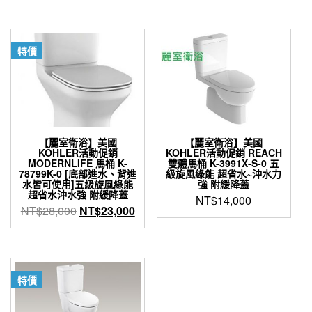
價
價
格：
格：
格：
格：
NT$33,960。
NT$2
NT$17,950。
NT$15,200。
特價
【麗室衛浴】美國
【麗室衛浴】美國
KOHLER活動促銷
KOHLER活動促銷 REACH
MODERNLIFE 馬桶 K-
雙體馬桶 K-3991X-S-0 五
78799K-0 [底部進水、背進
級旋風綠能 超省水~沖水力
水皆可使用]五級旋風綠能
強 附緩降蓋
超省水沖水強 附緩降蓋
NT$
14,000
原
目
NT$
28,000
NT$
23,000
始
前
價
價
格：
格：
NT$28,000。
NT$23,000。
特價