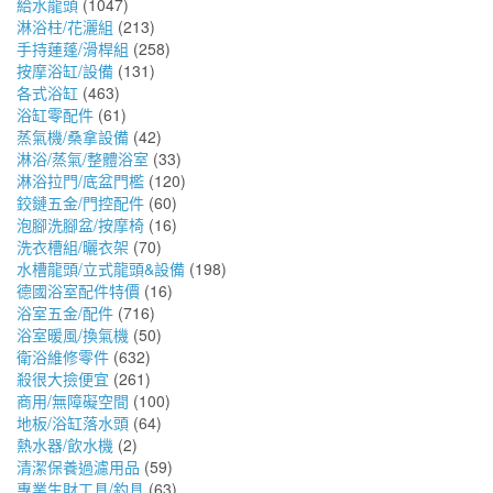
給水龍頭
(1047)
淋浴柱/花灑組
(213)
手持蓮蓬/滑桿組
(258)
按摩浴缸/設備
(131)
各式浴缸
(463)
浴缸零配件
(61)
蒸氣機/桑拿設備
(42)
淋浴/蒸氣/整體浴室
(33)
淋浴拉門/底盆門檻
(120)
鉸鏈五金/門控配件
(60)
泡腳洗腳盆/按摩椅
(16)
洗衣槽組/曬衣架
(70)
水槽龍頭/立式龍頭&設備
(198)
德國浴室配件特價
(16)
浴室五金/配件
(716)
浴室暖風/換氣機
(50)
衛浴維修零件
(632)
殺很大撿便宜
(261)
商用/無障礙空間
(100)
地板/浴缸落水頭
(64)
熱水器/飲水機
(2)
清潔保養過濾用品
(59)
專業生財工具/釣具
(63)