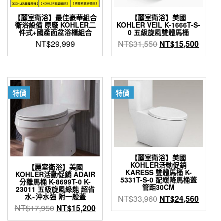
【麗室衛浴】最佳豪華組合
【麗室衛浴】美國
衛浴設備 原廠 KOHLER二
KOHLER VEIL K-1666T-S-
件式+國產面盆浴櫃組合
0 五級旋風雙體馬桶
原
目
NT$
29,999
NT$
31,550
NT$
15,500
始
前
價
價
格：
格：
NT$31,550。
NT$1
特價
特價
【麗室衛浴】美國
KOHLER活動促銷
【麗室衛浴】美國
KARESS 雙體馬桶 K-
KOHLER活動促銷 ADAIR
5331T-S-0 配緩降馬桶蓋
分離馬桶 K-8699T-0 K-
管距30CM
23011 五級旋風綠能 超省
水~沖水強 附一般蓋
原
目
NT$
33,960
NT$
24,560
原
目
NT$
17,950
NT$
15,200
始
前
始
前
價
價