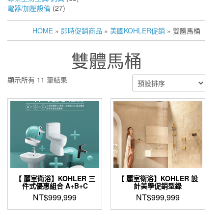
電器/加壓設備
(27)
HOME
»
即時促銷商品
»
美國KOHLER促銷
» 雙體馬桶
雙體馬桶
顯示所有 11 筆結果
【 麗室衛浴】KOHLER 三
【 麗室衛浴】KOHLER 設
件式優惠組合 A+B+C
計美學促銷型錄
NT$
999,999
NT$
999,999