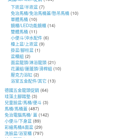
下崁盆/半崁盆
(7)
免治馬桶/免治馬桶蓋/懸吊馬桶
(10)
單體馬桶
(10)
鏡櫃/LED功能鏡櫃
(14)
雙體馬桶
(11)
小便斗/沖水配件
(6)
檯上盆/上崁盆
(9)
掛盆/腳柱盆
(1)
盆櫃組
(2)
面盆龍頭/淋浴龍頭
(21)
花灑組/蓮蓬頭/滑桿組
(10)
壓克力浴缸
(2)
浴室五金配件/其它
(13)
德國五金龍頭促銷
(64)
珪藻土腳踏墊
(3)
兒童臉盆/馬桶/便斗
(3)
馬桶/馬桶蓋
(487)
免治電腦馬桶/ 蓋
(142)
小便斗/下身盆
(89)
彩繪馬桶&面盆
(29)
洗臉盆/浴室櫃
(797)