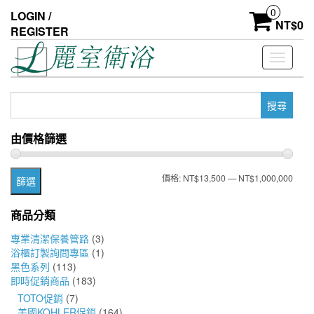
Skip
0
LOGIN /
to
NT$
0
REGISTER
the
content
Toggle
navigati
搜
尋
關
由價格篩選
鍵
字:
最
最
價格:
NT$13,500
—
NT$1,000,000
篩選
低
高
商品分類
價
價
專業清潔保養管路
(3)
格
格
浴櫃訂製詢問專區
(1)
黑色系列
(113)
即時促銷商品
(183)
TOTO促銷
(7)
美國KOHLER促銷
(164)