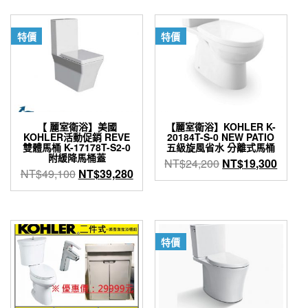
特價
特價
【 麗室衛浴】美國
【麗室衛浴】KOHLER K-
KOHLER活動促銷 REVE
20184T-S-0 NEW PATIO
雙體馬桶 K-17178T-S2-0
五級旋風省水 分離式馬桶
附緩降馬桶蓋
原
目
NT$
24,200
NT$
19,300
原
目
NT$
49,100
NT$
39,280
始
前
始
前
價
價
價
價
格：
格：
格：
格：
NT$24,200。
NT$1
NT$49,100。
NT$39,280。
特價