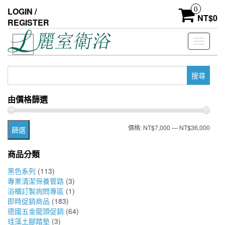
Skip
0
LOGIN /
to
NT$
0
REGISTER
the
content
Toggle
navigati
搜
尋
關
由價格篩選
鍵
字:
最
最
價格:
NT$7,000
—
NT$36,000
篩選
低
高
商品分類
價
價
黑色系列
(113)
格
格
專業清潔保養管路
(3)
浴櫃訂製詢問專區
(1)
即時促銷商品
(183)
德國五金龍頭促銷
(64)
珪藻土腳踏墊
(3)