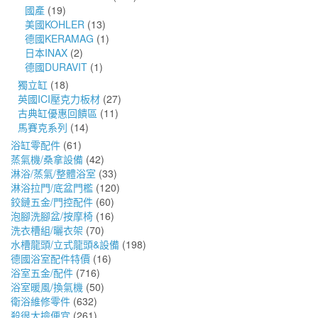
國產
(19)
美國KOHLER
(13)
德國KERAMAG
(1)
日本INAX
(2)
德國DURAVIT
(1)
獨立缸
(18)
英國ICI壓克力板材
(27)
古典缸優惠回饋區
(11)
馬賽克系列
(14)
浴缸零配件
(61)
蒸氣機/桑拿設備
(42)
淋浴/蒸氣/整體浴室
(33)
淋浴拉門/底盆門檻
(120)
鉸鏈五金/門控配件
(60)
泡腳洗腳盆/按摩椅
(16)
洗衣槽組/曬衣架
(70)
水槽龍頭/立式龍頭&設備
(198)
德國浴室配件特價
(16)
浴室五金/配件
(716)
浴室暖風/換氣機
(50)
衛浴維修零件
(632)
殺很大撿便宜
(261)