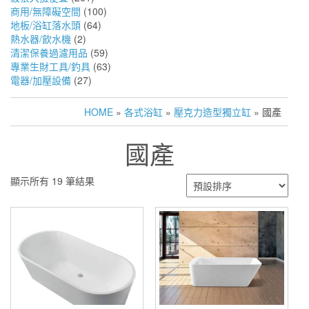
商用/無障礙空間
(100)
地板/浴缸落水頭
(64)
熱水器/飲水機
(2)
清潔保養過濾用品
(59)
專業生財工具/釣具
(63)
電器/加壓設備
(27)
HOME
»
各式浴缸
»
壓克力造型獨立缸
» 國產
國產
顯示所有 19 筆結果