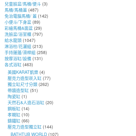
兒童臉盆/馬桶/便斗
(3)
馬桶/馬桶蓋
(487)
免治電腦馬桶/ 蓋
(142)
小便斗/下身盆
(89)
彩繪馬桶&面盆
(29)
洗臉盆/浴室櫃
(797)
給水龍頭
(1047)
淋浴柱/花灑組
(213)
手持蓮蓬/滑桿組
(258)
按摩浴缸/設備
(131)
各式浴缸
(463)
美國KARAT凱樂
(4)
壓克力造型崁入缸
(77)
獨立缸尺寸分類
(262)
帶牆造型缸
(51)
陶瓷缸
(1)
天然石&人造石浴缸
(20)
鋼板缸
(14)
孝親缸
(10)
鑄鐵缸
(66)
壓克力造型獨立缸
(144)
BATHTUB WORLD
(107)