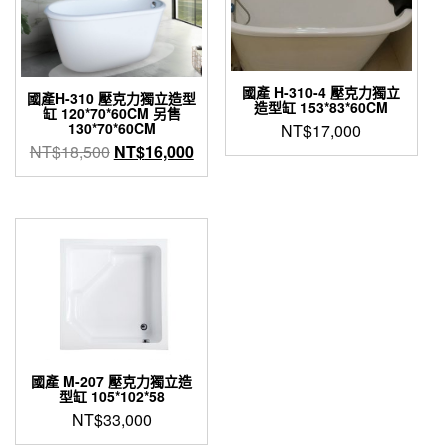
國產 H-310-4 壓克力獨立
國產H-310 壓克力獨立造型
造型缸 153*83*60CM
缸 120*70*60CM 另售
130*70*60CM
NT$
17,000
原
目
NT$
18,500
NT$
16,000
始
前
價
價
格：
格：
NT$18,500。
NT$16,000。
國產 M-207 壓克力獨立造
型缸 105*102*58
NT$
33,000