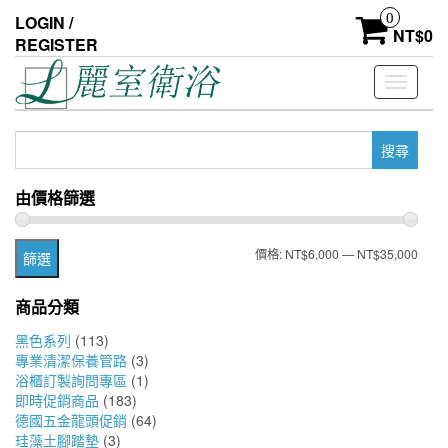
Skip
0
LOGIN /
to
NT$
0
REGISTER
the
content
Toggle
navigati
搜
尋
關
由價格篩選
鍵
字:
最
最
價格:
NT$6,000
—
NT$35,000
篩選
低
高
商品分類
價
價
黑色系列
(113)
格
格
專業清潔保養管路
(3)
浴櫃訂製詢問專區
(1)
即時促銷商品
(183)
德國五金龍頭促銷
(64)
珪藻土腳踏墊
(3)