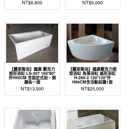
NT$
6,800
NT$
6,000
【麗室衛浴】國產 壓克力
【麗室衛浴】國產壓克力造
造形浴缸 LS-307 160*80*
型浴缸 角落浴缸 扇形浴缸
外H55CM 含固定式前、側
H-285-2 120*120*外
牆各一面
H56CM含活動前牆1面
NT$
13,500
NT$
25,000