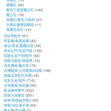
鑄鐵缸
(66)
壓克力造型獨立缸
(144)
獨立缸
(18)
英國ICI壓克力板材
(27)
古典缸優惠回饋區
(11)
馬賽克系列
(14)
浴缸零配件
(61)
蒸氣機/桑拿設備
(42)
淋浴/蒸氣/整體浴室
(33)
淋浴拉門/底盆門檻
(120)
鉸鏈五金/門控配件
(60)
泡腳洗腳盆/按摩椅
(16)
洗衣槽組/曬衣架
(70)
水槽龍頭/立式龍頭&設備
(198)
德國浴室配件特價
(16)
浴室五金/配件
(716)
浴室暖風/換氣機
(50)
衛浴維修零件
(632)
殺很大撿便宜
(261)
商用/無障礙空間
(100)
地板/浴缸落水頭
(64)
熱水器/飲水機
(2)