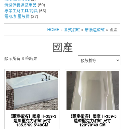
清潔保養過濾用品
(59)
專業生財工具/釣具
(63)
電器/加壓設備
(27)
HOME
»
各式浴缸
»
帶牆造型缸
» 國產
國產
顯示所有 8 筆結果
【麗室衛浴】國產 H-359-3
【麗室衛浴】國產 H-359-5
造型壓克力浴缸 尺寸
造型壓克力浴缸 尺寸
135.5*69.5*48CM
120*70*49 CM