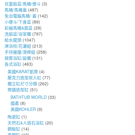
兒童臉盆/馬桶/便斗
(3)
馬桶/馬桶蓋
(487)
免治電腦馬桶/ 蓋
(142)
小便斗/下身盆
(89)
彩繪馬桶&面盆
(29)
洗臉盆/浴室櫃
(797)
給水龍頭
(1047)
淋浴柱/花灑組
(213)
手持蓮蓬/滑桿組
(258)
按摩浴缸/設備
(131)
各式浴缸
(463)
美國KARAT凱樂
(4)
壓克力造型崁入缸
(77)
獨立缸尺寸分類
(262)
帶牆造型缸
(51)
BATHTUB WORLD
(33)
國產
(8)
美國KOHLER
(9)
陶瓷缸
(1)
天然石&人造石浴缸
(20)
鋼板缸
(14)
孝親缸
(10)