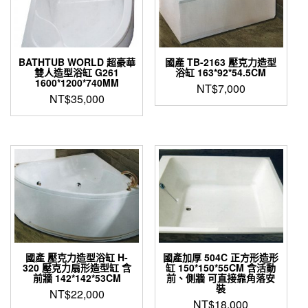
BATHTUB WORLD 超豪華
國產 TB-2163 壓克力造型
雙人造型浴缸 G261
浴缸 163*92*54.5CM
1600*1200*740MM
NT$
7,000
NT$
35,000
國產 壓克力造型浴缸 H-
國產加厚 504C 正方形造形
320 壓克力扇形造型缸 含
缸 150*150*55CM 含活動
前牆 142*142*53CM
前、側牆 可直接靠角落安
裝
NT$
22,000
NT$
18,000