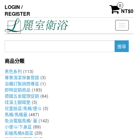
Skip
0
LOGIN /
to
NT$
0
REGISTER
the
content
Toggle
navigati
搜
尋
關
商品分類
鍵
字:
黑色系列
(113)
專業清潔保養管路
(3)
浴櫃訂製詢問專區
(1)
即時促銷商品
(183)
德國五金龍頭促銷
(64)
珪藻土腳踏墊
(3)
兒童臉盆/馬桶/便斗
(3)
馬桶/馬桶蓋
(487)
免治電腦馬桶/ 蓋
(142)
小便斗/下身盆
(89)
彩繪馬桶&面盆
(29)