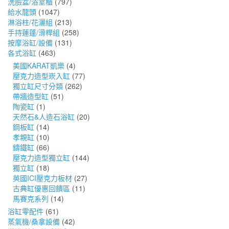
洗臉盆/浴室櫃
(797)
給水龍頭
(1047)
淋浴柱/花灑組
(213)
手持蓮蓬/滑桿組
(258)
按摩浴缸/設備
(131)
各式浴缸
(463)
美國KARAT凱樂
(4)
壓克力造型崁入缸
(77)
獨立缸尺寸分類
(262)
帶牆造型缸
(51)
陶瓷缸
(1)
天然石&人造石浴缸
(20)
鋼板缸
(14)
孝親缸
(10)
鑄鐵缸
(66)
壓克力造型獨立缸
(144)
獨立缸
(18)
英國ICI壓克力板材
(27)
古典缸優惠回饋區
(11)
馬賽克系列
(14)
浴缸零配件
(61)
蒸氣機/桑拿設備
(42)