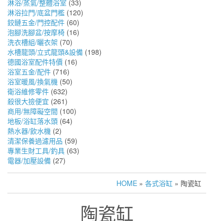
淋浴/蒸氣/整體浴室
(33)
淋浴拉門/底盆門檻
(120)
鉸鏈五金/門控配件
(60)
泡腳洗腳盆/按摩椅
(16)
洗衣槽組/曬衣架
(70)
水槽龍頭/立式龍頭&設備
(198)
德國浴室配件特價
(16)
浴室五金/配件
(716)
浴室暖風/換氣機
(50)
衛浴維修零件
(632)
殺很大撿便宜
(261)
商用/無障礙空間
(100)
地板/浴缸落水頭
(64)
熱水器/飲水機
(2)
清潔保養過濾用品
(59)
專業生財工具/釣具
(63)
電器/加壓設備
(27)
HOME
»
各式浴缸
» 陶瓷缸
陶瓷缸