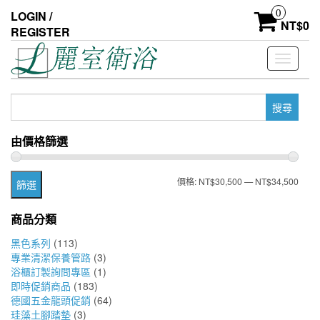
Skip
0
LOGIN /
to
NT$
0
REGISTER
the
content
Toggle
navigati
搜
尋
關
由價格篩選
鍵
字:
最
最
價格:
NT$30,500
—
NT$34,500
篩選
低
高
商品分類
價
價
黑色系列
(113)
格
格
專業清潔保養管路
(3)
浴櫃訂製詢問專區
(1)
即時促銷商品
(183)
德國五金龍頭促銷
(64)
珪藻土腳踏墊
(3)