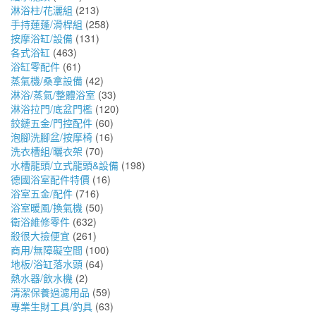
淋浴柱/花灑組
(213)
手持蓮蓬/滑桿組
(258)
按摩浴缸/設備
(131)
各式浴缸
(463)
浴缸零配件
(61)
蒸氣機/桑拿設備
(42)
淋浴/蒸氣/整體浴室
(33)
淋浴拉門/底盆門檻
(120)
鉸鏈五金/門控配件
(60)
泡腳洗腳盆/按摩椅
(16)
洗衣槽組/曬衣架
(70)
水槽龍頭/立式龍頭&設備
(198)
德國浴室配件特價
(16)
浴室五金/配件
(716)
浴室暖風/換氣機
(50)
衛浴維修零件
(632)
殺很大撿便宜
(261)
商用/無障礙空間
(100)
地板/浴缸落水頭
(64)
熱水器/飲水機
(2)
清潔保養過濾用品
(59)
專業生財工具/釣具
(63)