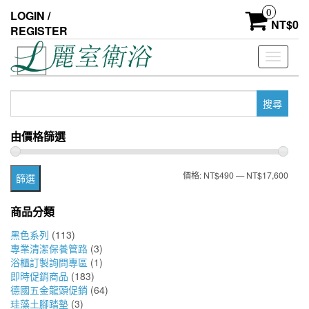
Skip
0
LOGIN /
to
NT$
0
REGISTER
the
content
Toggle
navigati
搜
尋
關
由價格篩選
鍵
字:
最
最
價格:
NT$490
—
NT$17,600
篩選
低
高
商品分類
價
價
黑色系列
(113)
格
格
專業清潔保養管路
(3)
浴櫃訂製詢問專區
(1)
即時促銷商品
(183)
德國五金龍頭促銷
(64)
珪藻土腳踏墊
(3)