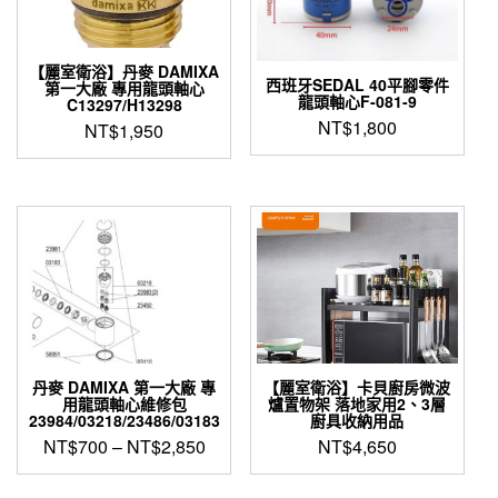
【麗室衛浴】丹麥 DAMIXA
西班牙SEDAL 40平腳零件
第一大廠 專用龍頭軸心
龍頭軸心F-081-9
C13297/H13298
NT$
1,800
NT$
1,950
丹麥 DAMIXA 第一大廠 專
【麗室衛浴】卡貝廚房微波
用龍頭軸心維修包
爐置物架 落地家用2、3層
23984/03218/23486/03183
廚具收納用品
NT$
700
–
NT$
2,850
NT$
4,650
此