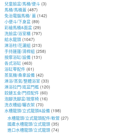
兒童臉盆/馬桶/便斗
(3)
馬桶/馬桶蓋
(487)
免治電腦馬桶/ 蓋
(142)
小便斗/下身盆
(89)
彩繪馬桶&面盆
(29)
洗臉盆/浴室櫃
(797)
給水龍頭
(1047)
淋浴柱/花灑組
(213)
手持蓮蓬/滑桿組
(258)
按摩浴缸/設備
(131)
各式浴缸
(463)
浴缸零配件
(61)
蒸氣機/桑拿設備
(42)
淋浴/蒸氣/整體浴室
(33)
淋浴拉門/底盆門檻
(120)
鉸鏈五金/門控配件
(60)
泡腳洗腳盆/按摩椅
(16)
洗衣槽組/曬衣架
(70)
水槽龍頭/立式龍頭&設備
(198)
水槽龍頭/立式龍頭配件/軟管
(27)
國產水槽龍頭/立式龍頭
(35)
進口水槽龍頭/立式龍頭
(74)