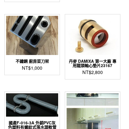
不鏽鋼 廚房菜刀架
丹麥 DAMIXA 第一大廠 專
用龍頭軸心墊片23167
NT$
1,000
NT$
2,800
國產F-016-3A 外銷PVC灰
色塑料有螺紋式落水頭軟管