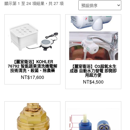
顯示第 1 至 24 項結果，共 27 項
【麗室衛浴】KOHLER
76792 智能蔬果清洗機電解
【麗室衛浴】O3超氧水生
技術清洗、殺菌、除農藥
成器 自動水力發電 即開即
用超方便
NT$
17,600
NT$
4,500