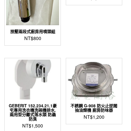
按壓兩段式廚房用噴頭組
NT$
800
GEBERIT 152.234.21.1豪
不銹鋼 G-908 防火止逆閥
宅專用洗衣機洗碗機排水.
抽油煙機 廚房防味器
兩用型分離式落水頭 防蟲
NT$
1,200
防臭
NT$
1,500