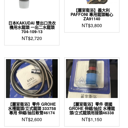
【麗室衛浴】義大利
PAFFONI 專用龍頭軸心
ZA91140
日本KAKUDAI 雙出口洗衣
NT$
3,800
機用水龍頭 一出二水龍頭
704-109-13
NT$
2,720
【麗室衛浴】零件 GROHE
【麗室衛浴】零件 德國
水槽龍頭/立式龍頭 333758
GROHE 伸縮/抽拉 水槽龍
專用 伸縮/抽拉軟管46174
頭/立式龍頭用接頭46338
NT$
2,600
NT$
1,150