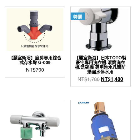
產
品
有
特價
多
種
款
式。
可
在
產
【麗室衛浴】廚房專用綜合
【麗室衛浴】日本TOTO製
式存水彎 G-009
豪宅專用洗衣機.滾筒洗衣
品
機/洗碗機 專用進水凡爾防
NT$
700
頁
爆漏水停水用
面
原
目
NT$
1,780
NT$
1,480
選
始
前
擇
價
價
選
格：
格：
項
NT$1,780。
NT$1,