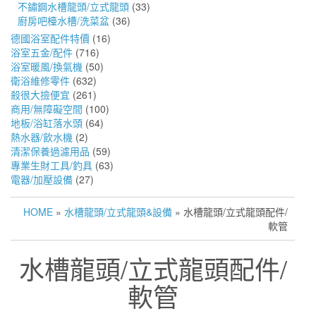
不鏽鋼水槽龍頭/立式龍頭
(33)
廚房吧檯水槽/洗菜盆
(36)
德國浴室配件特價
(16)
浴室五金/配件
(716)
浴室暖風/換氣機
(50)
衛浴維修零件
(632)
殺很大撿便宜
(261)
商用/無障礙空間
(100)
地板/浴缸落水頭
(64)
熱水器/飲水機
(2)
清潔保養過濾用品
(59)
專業生財工具/釣具
(63)
電器/加壓設備
(27)
HOME
»
水槽龍頭/立式龍頭&設備
» 水槽龍頭/立式龍頭配件/
軟管
水槽龍頭/立式龍頭配件/
軟管