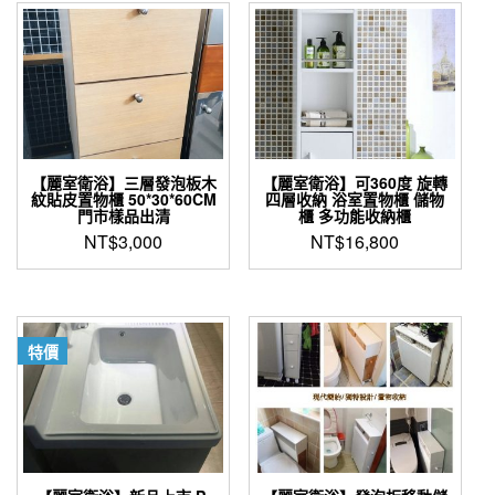
【麗室衛浴】三層發泡板木
【麗室衛浴】可360度 旋轉
紋貼皮置物櫃 50*30*60CM
四層收納 浴室置物櫃 儲物
門市樣品出清
櫃 多功能收納櫃
NT$
3,000
NT$
16,800
特價