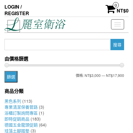
Skip
0
LOGIN /
to
NT$
0
REGISTER
the
content
Toggle
navigati
搜
尋
關
由價格篩選
鍵
字:
最
最
價格:
NT$3,000
—
NT$17,900
篩選
低
高
商品分類
價
價
黑色系列
(113)
格
格
專業清潔保養管路
(3)
浴櫃訂製詢問專區
(1)
即時促銷商品
(183)
德國五金龍頭促銷
(64)
珪藻土腳踏墊
(3)