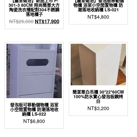
【麗室衛浴】新品上市 P-
【麗室衛浴】發泡板移動儲
301-3 80CM 時尚簡單大方
物櫃 浴室小空間置物櫃 防
陶瓷洗衣槽配對304不銹鋼
潮落地收納櫃 LS-021
落地櫃子
NT$
4,800
原
目
NT$
25,000
NT$
17,900
始
前
價
價
格：
格：
NT$25,000。
NT$17,900。
簡潔單白吊櫃 30*22*60CM
100%防水實心發泡板鋼烤
白
發泡板可移動儲物櫃 浴室
NT$
3,200
小空間置物櫃 防潮落地收
納櫃 LS-022
NT$
6,800