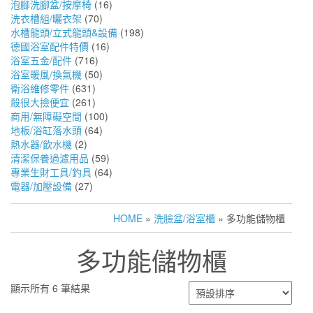
泡腳洗腳盆/按摩椅
(16)
洗衣槽組/曬衣架
(70)
水槽龍頭/立式龍頭&設備
(198)
德國浴室配件特價
(16)
浴室五金/配件
(716)
浴室暖風/換氣機
(50)
衛浴維修零件
(631)
殺很大撿便宜
(261)
商用/無障礙空間
(100)
地板/浴缸落水頭
(64)
熱水器/飲水機
(2)
清潔保養過濾用品
(59)
專業生財工具/釣具
(64)
電器/加壓設備
(27)
HOME
»
洗臉盆/浴室櫃
» 多功能儲物櫃
多功能儲物櫃
顯示所有 6 筆結果