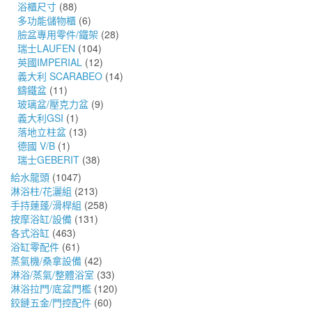
浴櫃尺寸
(88)
多功能儲物櫃
(6)
臉盆專用零件/鐵架
(28)
瑞士LAUFEN
(104)
英國IMPERIAL
(12)
義大利 SCARABEO
(14)
鑄鐵盆
(11)
玻璃盆/壓克力盆
(9)
義大利GSI
(1)
落地立柱盆
(13)
德國 V/B
(1)
瑞士GEBERIT
(38)
給水龍頭
(1047)
淋浴柱/花灑組
(213)
手持蓮蓬/滑桿組
(258)
按摩浴缸/設備
(131)
各式浴缸
(463)
浴缸零配件
(61)
蒸氣機/桑拿設備
(42)
淋浴/蒸氣/整體浴室
(33)
淋浴拉門/底盆門檻
(120)
鉸鏈五金/門控配件
(60)