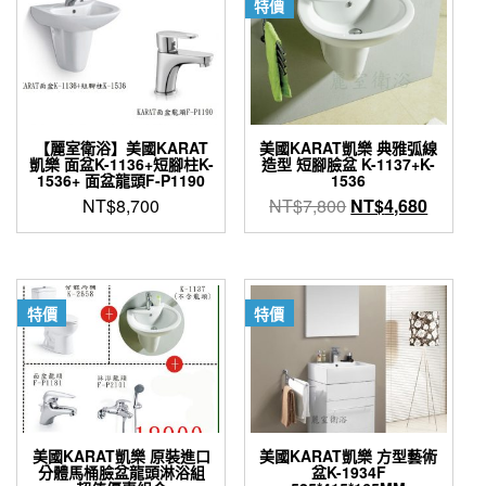
特價
【麗室衛浴】美國KARAT
美國KARAT凱樂 典雅弧線
凱樂 面盆K-1136+短腳柱K-
造型 短腳臉盆 K-1137+K-
1536+ 面盆龍頭F-P1190
1536
原
目
NT$
8,700
NT$
7,800
NT$
4,680
始
前
價
價
格：
格：
NT$7,800。
NT$4,
特價
特價
美國KARAT凱樂 原裝進口
美國KARAT凱樂 方型藝術
分體馬桶臉盆龍頭淋浴組
盆K-1934F