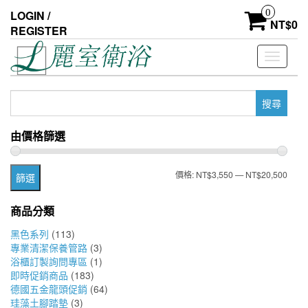
Skip
0
LOGIN /
to
NT$
0
REGISTER
the
content
Toggle
navigati
搜
尋
關
由價格篩選
鍵
字:
最
最
價格:
NT$3,550
—
NT$20,500
篩選
低
高
商品分類
價
價
黑色系列
(113)
格
格
專業清潔保養管路
(3)
浴櫃訂製詢問專區
(1)
即時促銷商品
(183)
德國五金龍頭促銷
(64)
珪藻土腳踏墊
(3)