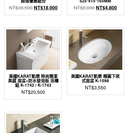
超值優惠組合
525*415*165MM
原
目
原
目
NT$
36,500
NT$
18,900
NT$
8,000
NT$
4,800
始
前
始
前
價
價
價
價
格：
格：
格：
格：
NT$36,500。
NT$18,900。
NT$8,000。
NT$4,
美國KARAT凱樂 時尚簡潔
美國KARAT凱樂 橢圓下崁
美感 面盆+防水發泡板 浴櫃
式面盆 K-1598
組 K-1742 / K-1743
NT$
3,550
NT$
20,500