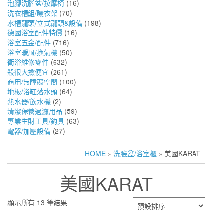
泡腳洗腳盆/按摩椅
(16)
洗衣槽組/曬衣架
(70)
水槽龍頭/立式龍頭&設備
(198)
德國浴室配件特價
(16)
浴室五金/配件
(716)
浴室暖風/換氣機
(50)
衛浴維修零件
(632)
殺很大撿便宜
(261)
商用/無障礙空間
(100)
地板/浴缸落水頭
(64)
熱水器/飲水機
(2)
清潔保養過濾用品
(59)
專業生財工具/釣具
(63)
電器/加壓設備
(27)
HOME
»
洗臉盆/浴室櫃
» 美國KARAT
美國KARAT
顯示所有 13 筆結果