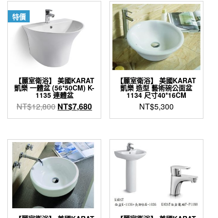
特價
【麗室衛浴】 美國KARAT
【麗室衛浴】 美國KARAT
凱樂 一體盆 (56*50CM) K-
凱樂 造型 藝術碗公面盆
1135 連體盆
1134 尺寸40*16CM
原
目
NT$
12,800
NT$
7,680
NT$
5,300
始
前
價
價
格：
格：
NT$12,800。
NT$7,680。