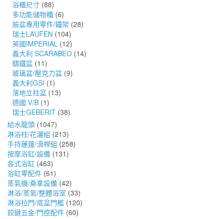
浴櫃尺寸
(88)
多功能儲物櫃
(6)
臉盆專用零件/鐵架
(28)
瑞士LAUFEN
(104)
英國IMPERIAL
(12)
義大利 SCARABEO
(14)
鑄鐵盆
(11)
玻璃盆/壓克力盆
(9)
義大利GSI
(1)
落地立柱盆
(13)
德國 V/B
(1)
瑞士GEBERIT
(38)
給水龍頭
(1047)
淋浴柱/花灑組
(213)
手持蓮蓬/滑桿組
(258)
按摩浴缸/設備
(131)
各式浴缸
(463)
浴缸零配件
(61)
蒸氣機/桑拿設備
(42)
淋浴/蒸氣/整體浴室
(33)
淋浴拉門/底盆門檻
(120)
鉸鏈五金/門控配件
(60)