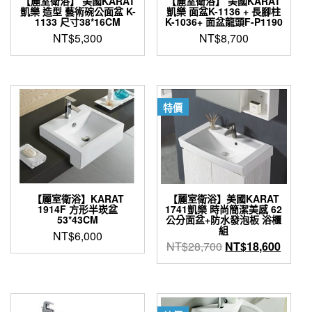
【麗室衛浴】 美國KARAT
【麗室衛浴】 美國KARAT
凱樂 造型 藝術碗公面盆 K-
凱樂 面盆K-1136 + 長腳柱
1133 尺寸38*16CM
K-1036+ 面盆龍頭F-P1190
NT$
5,300
NT$
8,700
特價
【麗室衛浴】KARAT
【麗室衛浴】美國KARAT
1914F 方形半崁盆
1741凱樂 時尚簡潔美感 62
53*43CM
公分面盆+防水發泡板 浴櫃
組
NT$
6,000
原
目
NT$
28,700
NT$
18,600
始
前
價
價
格：
格：
NT$28,700。
NT$1