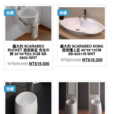
格：
格：
NT$53,000。
NT$3
特價
特價
義大利 SCARABEO
義大利 SCARABEO KONG
BUCKET 造型掛盆 含毛巾
造型檯上盆 48*39*15CM
桿 30*40*H22.5CM SB-
SB-8051/R-WHT
8802-WHT
原
目
NT$
23,000
NT$
18,200
原
目
NT$
30,000
NT$
19,500
始
前
始
前
價
價
價
價
格：
格：
格：
格：
NT$23,000。
NT$1
NT$30,000。
NT$19,500。
特價