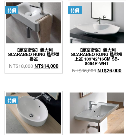
特價
特價
【麗室衛浴】義大利
【麗室衛浴】義大利
SCARABEO HUNG 造型壁
SCARABEO KONG 造型檯
掛盆
上盆 109*42*16CM SB-
8054R-WHT
原
目
NT$
18,000
NT$
14,000
原
目
NT$
36,000
NT$
26,000
始
前
始
前
價
價
價
價
格：
格：
格：
格：
NT$18,000。
NT$14,000。
NT$36,000。
NT$2
特價