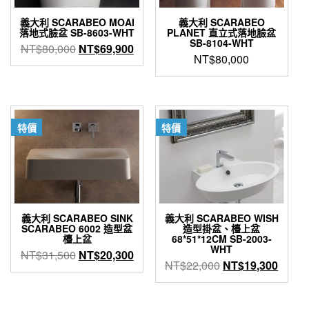
義大利 SCARABEO MOAI
義大利 SCARABEO
落地式臉盆 SB-8603-WHT
PLANET 直立式落地臉盆
SB-8104-WHT
原
目
NT$
80,000
NT$
69,900
NT$
80,000
始
前
價
價
格：
格：
NT$80,000。
NT$69,900。
特價
特價
義大利 SCARABEO SINK
義大利 SCARABEO WISH
SCARABEO 6002 造型盆
造型掛盆、檯上盆
檯上盆
68*51*12CM SB-2003-
WHT
原
目
NT$
31,500
NT$
20,300
原
目
NT$
22,000
NT$
19,300
始
前
始
前
價
價
價
價
格：
格：