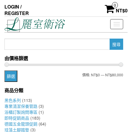
Skip
0
LOGIN /
to
NT$
0
REGISTER
the
content
Toggle
navigati
搜
尋
關
由價格篩選
鍵
字:
最
最
價格:
NT$0
—
NT$80,000
篩選
低
高
商品分類
價
價
黑色系列
(113)
格
格
專業清潔保養管路
(3)
浴櫃訂製詢問專區
(1)
即時促銷商品
(183)
德國五金龍頭促銷
(64)
珪藻土腳踏墊
(3)