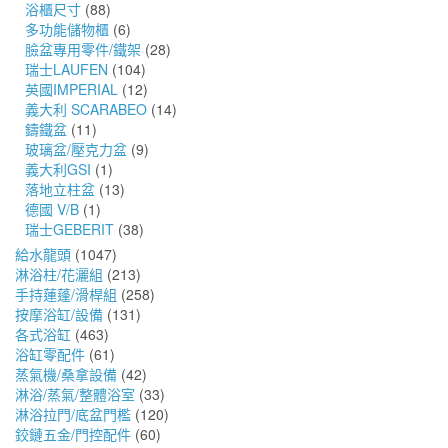
浴櫃尺寸
(88)
多功能儲物櫃
(6)
臉盆專用零件/鐵架
(28)
瑞士LAUFEN
(104)
英國IMPERIAL
(12)
義大利 SCARABEO
(14)
鑄鐵盆
(11)
玻璃盆/壓克力盆
(9)
義大利GSI
(1)
落地立柱盆
(13)
德國 V/B
(1)
瑞士GEBERIT
(38)
給水龍頭
(1047)
淋浴柱/花灑組
(213)
手持蓮蓬/滑桿組
(258)
按摩浴缸/設備
(131)
各式浴缸
(463)
浴缸零配件
(61)
蒸氣機/桑拿設備
(42)
淋浴/蒸氣/整體浴室
(33)
淋浴拉門/底盆門檻
(120)
鉸鏈五金/門控配件
(60)