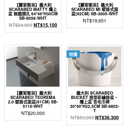
【麗室衛浴】義大利
【麗室衛浴】義大利
SCARABEO MATTY 檯上
SCARABEO MI 壁掛式面
盆 無龍頭孔 64*46*H30CM
盆(92CM) SB-3005-WHT
SB-8056-WHT
NT$
19,651
原
目
NT$
24,800
NT$
15,100
始
前
價
價
格：
格：
NT$24,800。
NT$15,100。
特價
【麗室衛浴】義大利
義大利 SCARABEO
SCARABEO TEOREMA
BUCKET 造型彩繪掛盆、
2.0 壁掛式面盆(81CM) SB-
檯上盆 含毛巾桿
5115-WHT
30*40*H22.5CM SB-8802-
T
NT$
20,000
原
目
NT$
53,000
NT$
36,300
始
前
價
價