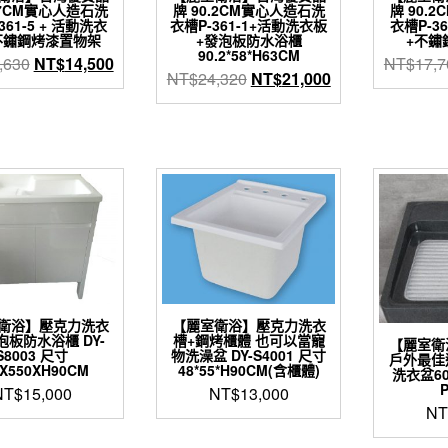
.7CM實心人造石洗
牌 90.2CM實心人造石洗
牌 90.
361-5 + 活動洗衣
衣槽P-361-1+活動洗衣板
衣槽P-3
+不鏽鋼烤漆置物架
+發泡板防水浴櫃
+不鏽
90.2*58*H63CM
原
目
,630
NT$
14,500
NT$
17,7
原
目
NT$
24,320
NT$
21,000
始
前
始
前
價
價
價
價
格：
格：
格：
格：
NT$16,630。
NT$14,500。
NT$24,320。
NT$21,000。
衛浴】壓克力洗衣
【麗室衛浴】壓克力洗衣
泡板防水浴櫃 DY-
槽+鋼烤櫃體 也可以當寵
【麗室衛
S8003 尺寸
物洗澡盆 DY-S4001 尺寸
戶外最佳
0X550XH90CM
48*55*H90CM(含櫃體)
洗衣盆600
P
NT$
15,000
NT$
13,000
NT