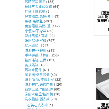
即時促銷商品
(183)
德國五金龍頭促銷
(64)
珪藻土腳踏墊
(3)
【麗室
兒童臉盆/馬桶/便斗
(3)
368 洗
質堅硬
馬桶/馬桶蓋
(487)
免治電腦馬桶/ 蓋
(142)
小便斗/下身盆
(89)
彩繪馬桶&面盆
(29)
洗臉盆/浴室櫃
(797)
給水龍頭
(1047)
淋浴柱/花灑組
(213)
手持蓮蓬/滑桿組
(258)
按摩浴缸/設備
(131)
各式浴缸
(463)
浴缸零配件
(61)
蒸氣機/桑拿設備
(42)
淋浴/蒸氣/整體浴室
(33)
淋浴拉門/底盆門檻
(120)
鉸鏈五金/門控配件
(60)
泡腳洗腳盆/按摩椅
(16)
洗衣槽組/曬衣架
(70)
【麗室
石英石洗衣槽
(1)
洗衣槽P-