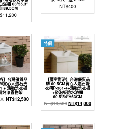
櫃 63*55.3*
NT$
400
H89.5CM
$
11,200
特價
浴】台灣優質品
【麗室衛浴】台灣優質品
5CM實心人造石洗
牌 60.5CM實心人造石洗
61 + 活動洗衣板
衣槽P-361-4+活動洗衣板
鋼烤漆置物架
+發泡板防水浴櫃
60.5*54*H63CM
原
目
00
NT$
12,500
原
目
NT$
16,500
NT$
14,000
始
前
始
前
價
價
價
價
格：
格：
格：
格：
NT$14,200。
NT$12,500。
NT$16,500。
NT$14,000。