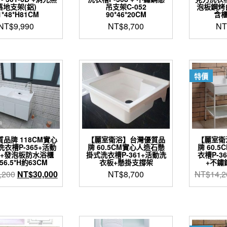
落地支架(鋁)
吊支架C-052
泡板鋼烤白浴
1*48*H81CM
90*46*20CM
含櫃
NT$
9,990
NT$
8,700
NT
特價
品牌 118CM實心
【麗室衛浴】台灣優質品
【麗室衛
衣槽P-365+活動
牌 60.5CM實心人造石懸
牌 60.
+發泡板防水浴櫃
掛式洗衣槽P-361+活動洗
衣槽P-3
*56.5*H約63CM
衣板+懸掛支撐架
+不鏽
原
目
,200
NT$
30,000
NT$
8,700
NT$
14,2
始
前
價
價
格：
格：
NT$34,200。
NT$30,000。