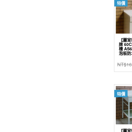
特價
【麗室
牌 6
槽 AS
泡板防水
NT$
16
特價
【麗室