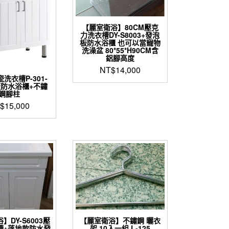
【麗室衛浴】80CM壓克
力洗衣槽DY-S8003+發泡
板防水浴櫃 也可以當寵物
洗澡盆 80*55*H90CM含
鋁腳高度
NT$
14,000
瓷洗衣槽P-301-
板防水浴櫃+不鏽
鋼腳柱
$
15,000
】DY-S6003壓
【麗室衛浴】不鏽鋼 曬衣
槽+落地款防水發
架 10入一組 L-125