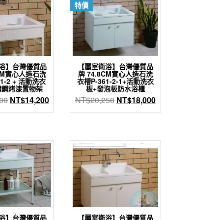
特價
浴】台灣優質品
【麗室衛浴】台灣優質品
8CM實心人造石洗
牌 74.8CM實心人造石洗
1-2 + 活動洗衣
衣槽P-361-2-1+活動洗衣
鏽鋼烤漆置物架
板+發泡板防水浴櫃
原
目
原
目
00
NT$
14,200
NT$
20,250
NT$
18,000
始
前
始
前
價
價
價
價
格：
格：
格：
格：
NT$16,300。
NT$14,200。
NT$20,250。
NT$18,000。
浴】台灣優質品
【麗室衛浴】台灣優質品