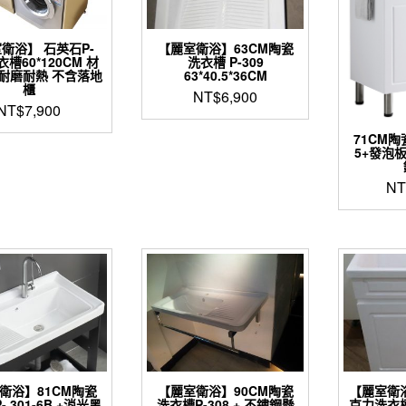
衛浴】 石英石P-
【麗室衛浴】63CM陶瓷
衣槽60*120CM 材
洗衣槽 P-309
 耐磨耐熱 不含落地
63*40.5*36CM
櫃
NT$
6,900
NT$
7,900
71CM陶
5+發泡
NT
衛浴】81CM陶瓷
【麗室衛浴】90CM陶瓷
【麗室衛浴
 301-6B +消光黑
洗衣槽P-308 + 不鏽鋼懸
克力洗衣