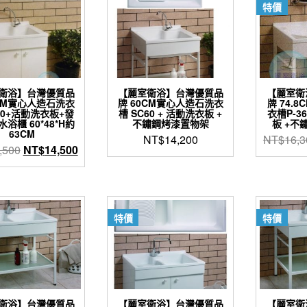
特價
衛浴】台灣優質品
【麗室衛浴】台灣優質品
【麗室衛
0CM實心人造石洗衣
牌 60CM實心人造石洗衣
牌 74.
60+活動洗衣板+發
槽 SC60 + 活動洗衣板 +
衣槽P-36
浴櫃 60*48*H約
不鏽鋼烤漆置物架
板 +不
63CM
NT$
14,200
NT$
16,3
原
目
,500
NT$
14,500
始
前
價
價
格：
格：
NT$16,500。
NT$14,500。
特價
特價
衛浴】台灣優質品
【麗室衛浴】台灣優質品
【麗室衛