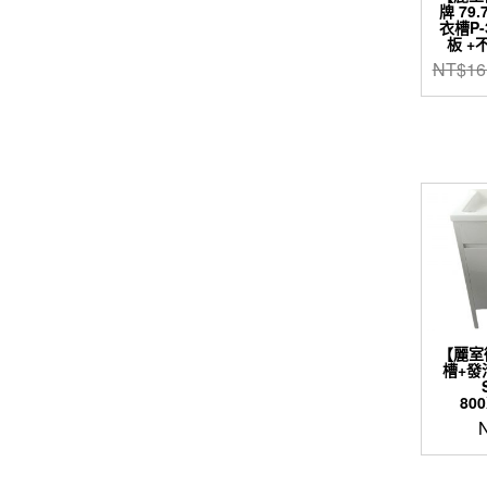
牌 79
衣槽P-
板 
NT$
16
【麗室
槽+發
80