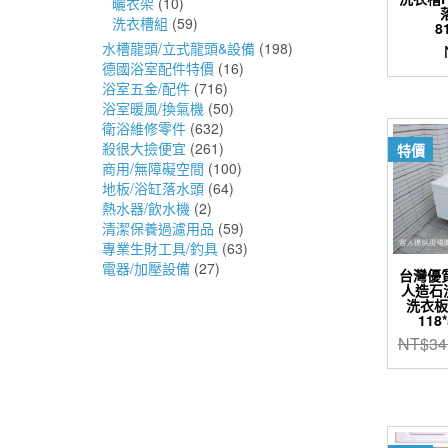
曬衣架
(10)
洗衣槽組
(59)
8
水槽龍頭/立式龍頭&設備
(198)
德國浴室配件特價
(16)
浴室五金/配件
(716)
浴室暖風/換氣機
(50)
衛浴維修零件
(632)
殺很大撿便宜
(261)
特價
商用/無障礙空間
(100)
地板/浴缸落水頭
(64)
熱水器/飲水機
(2)
清潔保養過濾用品
(59)
專業生財工具/釣具
(63)
電器/加壓設備
(27)
台灣優質
人造石洗
洗衣板
118
NT$
34