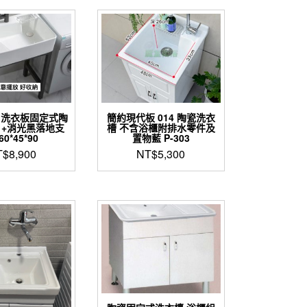
6C 洗衣板固定式陶
簡約現代板 014 陶瓷洗衣
 +消光黑落地支
槽 不含浴櫃附排水零件及
60*45*90
置物藍 P-303
T$
8,900
NT$
5,300