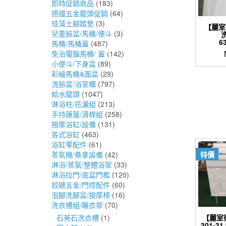
即時促銷商品
(183)
德國五金龍頭促銷
(64)
珪藻土腳踏墊
(3)
【麗室
兒童臉盆/馬桶/便斗
(3)
洗
6
馬桶/馬桶蓋
(487)
免治電腦馬桶/ 蓋
(142)
小便斗/下身盆
(89)
彩繪馬桶&面盆
(29)
洗臉盆/浴室櫃
(797)
給水龍頭
(1047)
淋浴柱/花灑組
(213)
手持蓮蓬/滑桿組
(258)
按摩浴缸/設備
(131)
各式浴缸
(463)
浴缸零配件
(61)
特價
蒸氣機/桑拿設備
(42)
淋浴/蒸氣/整體浴室
(33)
淋浴拉門/底盆門檻
(120)
鉸鏈五金/門控配件
(60)
泡腳洗腳盆/按摩椅
(16)
洗衣槽組/曬衣架
(70)
【麗室
石英石洗衣槽
(1)
301-