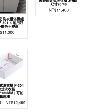
陶瓷固定式洗衣檯 浴櫃組
尺寸90*46
NT$
11,400
陶瓷 洗衣槽浴櫃組
 P-301-4 耐用好
不變色不變形
$
11,000
洗衣槽 P-304
定式洗衣板
0*135MM | 可加
購浴櫃
9
–
NT$
12,499
此