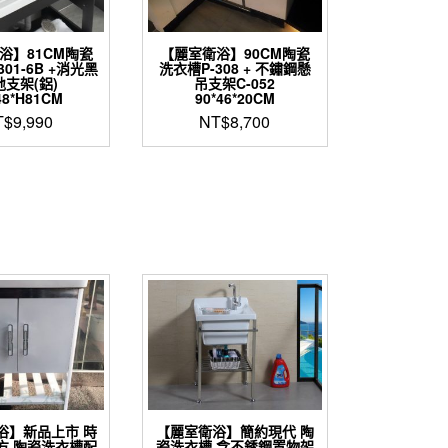
浴】81CM陶瓷
【麗室衛浴】90CM陶瓷
301-6B +消光黑
洗衣槽P-308 + 不鏽鋼懸
地支架(鋁)
吊支架C-052
48*H81CM
90*46*20CM
T$
9,990
NT$
8,700
浴】新品上市 時
【麗室衛浴】簡約現代 陶
方 陶瓷洗衣槽配
瓷洗衣槽 含不銹鋼置物架