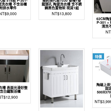
 518款 P-301-
簡約現代板1030 雙槽+雙
陶瓷洗衣槽 不含浴櫃
龍頭孔 陶瓷洗衣槽 含不銹
附排水零件
鋼黑色置物架 現貨1組
NT$
9,000
NT$
13,800
62CM
P-301 +
清洗
NT
特價
陶磁上崁式
衣槽 表面光滑好整
固
 含白鐵製浴櫃
500X37
NT$
12,900
NT$
3,99