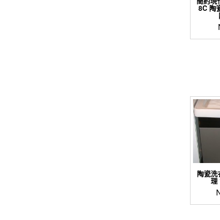
簡約現代板
8C 
陶瓷洗
理