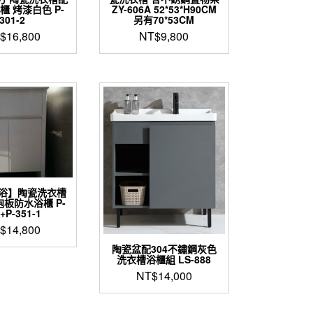
櫃 烤漆白色 P-
ZY-606A 52*53*H90CM
301-2
另有70*53CM
$
16,800
NT$
9,800
浴】陶瓷洗衣槽
泡板防水浴櫃 P-
+P-351-1
$
14,800
陶瓷盆配304不鏽鋼灰色
洗衣槽浴櫃組 LS-888
NT$
14,000