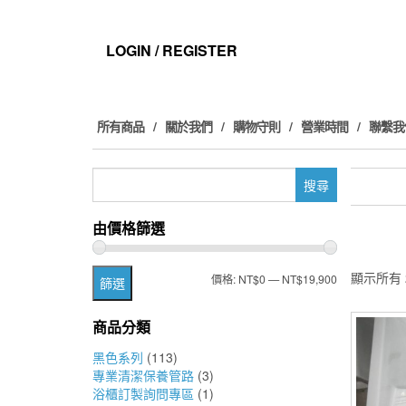
Skip
to
the
LOGIN / REGISTER
content
所有商品
關於我們
購物守則
營業時間
聯繫我
搜
尋
關
由價格篩選
鍵
字:
顯示所有 
最
最
價格:
NT$0
—
NT$19,900
篩選
低
高
商品分類
價
價
黑色系列
(113)
格
格
專業清潔保養管路
(3)
浴櫃訂製詢問專區
(1)