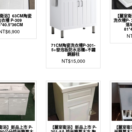
衛浴】63CM陶瓷
【麗室衛
衣槽 P-309
洗衣槽P- 
3*40.5*36CM
落
81*
NT$
6,900
N
71CM陶瓷洗衣槽P-301-
5+發泡板防水浴櫃+不鏽
鋼腳柱
NT$
15,000
衛浴】新品上市 P-
【麗室衛浴】新品上市 P-
【麗室衛
31 90公分時尚簡單大
301-8A 時尚簡單大方 陶
尚簡單大