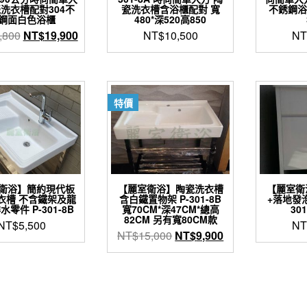
瓷洗衣槽配對304不
瓷洗衣槽含浴櫃配對 寬
不銹鋼浴
鋼面白色浴櫃
480*深520高850
原
目
,800
NT$
19,900
NT$
10,500
NT
始
前
價
價
格：
格：
NT$24,800。
NT$19,900。
特價
衛浴】簡約現代板
【麗室衛浴】陶瓷洗衣槽
【麗室衛
衣槽 不含鐵架及龍
含白鐵置物架 P-301-8B
+落地發
水零件 P-301-8B
寬70CM*深47CM*總高
301
82CM 另有寬80CM款
NT$
5,500
NT
原
目
NT$
15,000
NT$
9,900
始
前
價
價
格：
格：
NT$15,000。
NT$9,900。