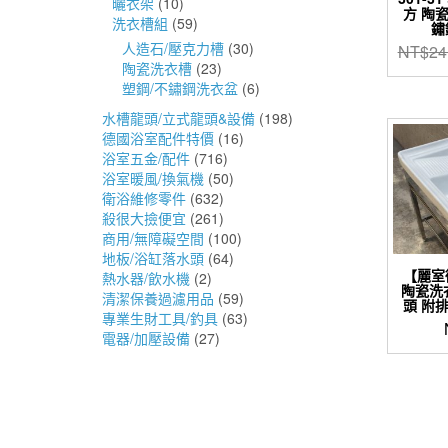
曬衣架
(10)
方 陶
洗衣槽組
(59)
鏽
人造石/壓克力槽
(30)
NT$
24
陶瓷洗衣槽
(23)
塑鋼/不鏽鋼洗衣盆
(6)
水槽龍頭/立式龍頭&設備
(198)
德國浴室配件特價
(16)
浴室五金/配件
(716)
浴室暖風/換氣機
(50)
衛浴維修零件
(632)
殺很大撿便宜
(261)
商用/無障礙空間
(100)
地板/浴缸落水頭
(64)
【麗室
熱水器/飲水機
(2)
陶瓷洗
清潔保養過濾用品
(59)
頭 附排
專業生財工具/釣具
(63)
電器/加壓設備
(27)