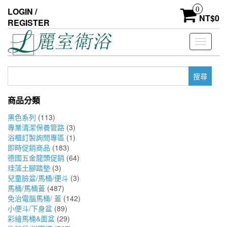
Skip
0
LOGIN /
to
NT$
0
REGISTER
the
content
Toggle
navigati
搜
尋
關
商品分類
鍵
字:
黑色系列
(113)
專業清潔保養管路
(3)
浴櫃訂製詢問專區
(1)
即時促銷商品
(183)
德國五金龍頭促銷
(64)
珪藻土腳踏墊
(3)
兒童臉盆/馬桶/便斗
(3)
馬桶/馬桶蓋
(487)
免治電腦馬桶/ 蓋
(142)
小便斗/下身盆
(89)
彩繪馬桶&面盆
(29)