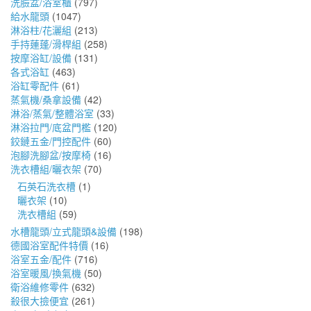
洗臉盆/浴室櫃
(797)
給水龍頭
(1047)
淋浴柱/花灑組
(213)
手持蓮蓬/滑桿組
(258)
按摩浴缸/設備
(131)
各式浴缸
(463)
浴缸零配件
(61)
蒸氣機/桑拿設備
(42)
淋浴/蒸氣/整體浴室
(33)
淋浴拉門/底盆門檻
(120)
鉸鏈五金/門控配件
(60)
泡腳洗腳盆/按摩椅
(16)
洗衣槽組/曬衣架
(70)
石英石洗衣槽
(1)
曬衣架
(10)
洗衣槽組
(59)
水槽龍頭/立式龍頭&設備
(198)
德國浴室配件特價
(16)
浴室五金/配件
(716)
浴室暖風/換氣機
(50)
衛浴維修零件
(632)
殺很大撿便宜
(261)