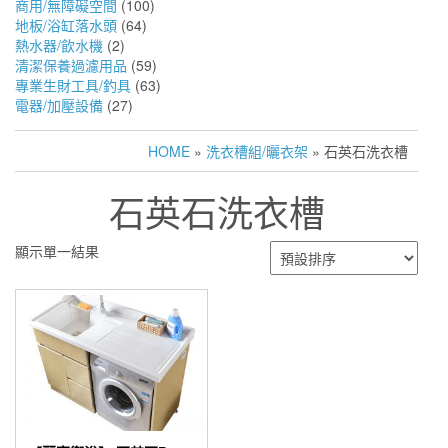
商用/無障礙空間
(100)
地板/浴缸落水頭
(64)
熱水器/飲水機
(2)
清潔保養過濾用品
(59)
專業生財工具/釣具
(63)
電器/加壓設備
(27)
HOME
»
洗衣槽組/曬衣架
» 石英石洗衣槽
石英石洗衣槽
顯示單一結果