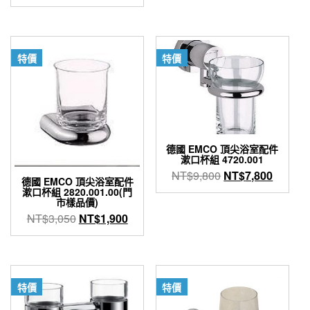
格：
格：
此
NT$10,400。
NT$6,
產
品
有
特價
特價
多
種
款
式。
可
在
產
德國 EMCO 頂尖浴室配件
漱口杯組 4720.001
品
原
目
NT$
9,800
NT$
7,800
頁
德國 EMCO 頂尖浴室配件
始
前
面
漱口杯組 2820.001.00(門
市樣品價)
選
價
價
擇
原
目
NT$
3,050
NT$
1,900
格：
格：
選
始
前
NT$9,800。
NT$7,
項
價
價
格：
格：
NT$3,050。
NT$1,900。
特價
特價