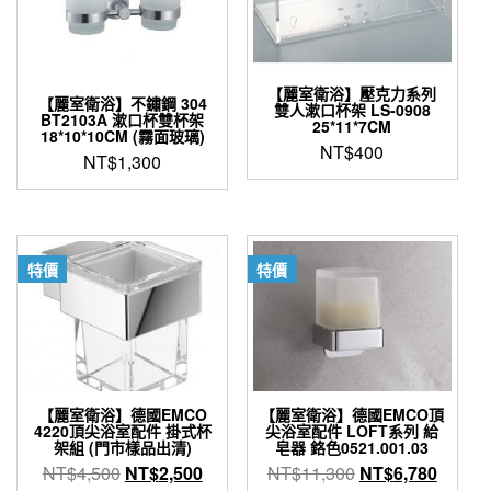
【麗室衛浴】壓克力系列
【麗室衛浴】不鏽鋼 304
雙人漱口杯架 LS-0908
BT2103A 漱口杯雙杯架
25*11*7CM
18*10*10CM (霧面玻璃)
NT$
400
NT$
1,300
特價
特價
【麗室衛浴】德國EMCO
【麗室衛浴】德國EMCO頂
4220頂尖浴室配件 掛式杯
尖浴室配件 LOFT系列 給
架組 (門市樣品出清)
皂器 鉻色0521.001.03
原
目
原
目
NT$
4,500
NT$
2,500
NT$
11,300
NT$
6,780