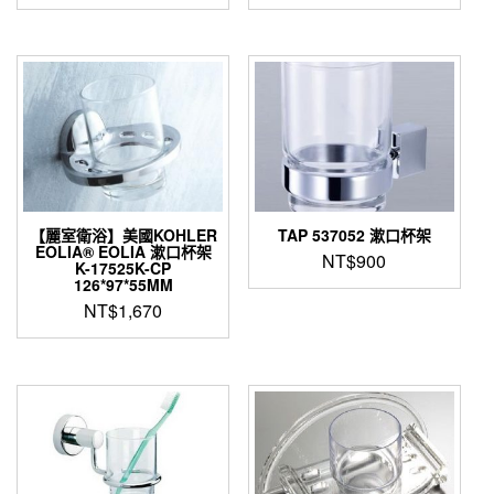
始
前
始
前
價
價
價
價
格：
格：
格：
格：
NT$4,500。
NT$2,500。
NT$11,300。
NT$6,
【麗室衛浴】美國KOHLER
TAP 537052 漱口杯架
EOLIA® EOLIA 漱口杯架
NT$
900
K-17525K-CP
126*97*55MM
NT$
1,670