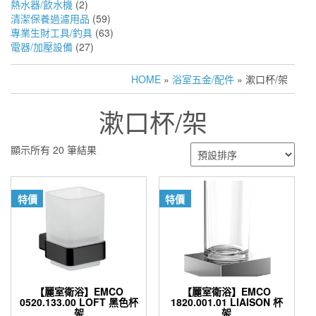
熱水器/飲水機
(2)
清潔保養過濾用品
(59)
專業生財工具/釣具
(63)
電器/加壓設備
(27)
HOME
»
浴室五金/配件
» 漱口杯/架
漱口杯/架
顯示所有 20 筆結果
特價
特價
【麗室衛浴】EMCO
【麗室衛浴】EMCO
0520.133.00 LOFT 黑色杯
1820.001.01 LIAISON 杯
架
架