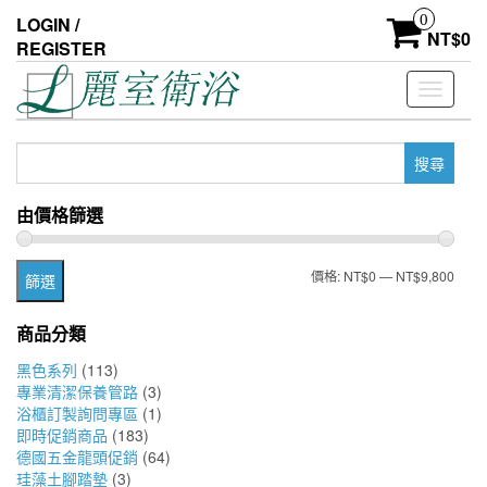
Skip
0
LOGIN /
to
NT$
0
REGISTER
the
content
Toggle
navigati
搜
尋
關
由價格篩選
鍵
字:
最
最
價格:
NT$0
—
NT$9,800
篩選
低
高
商品分類
價
價
黑色系列
(113)
格
格
專業清潔保養管路
(3)
浴櫃訂製詢問專區
(1)
即時促銷商品
(183)
德國五金龍頭促銷
(64)
珪藻土腳踏墊
(3)