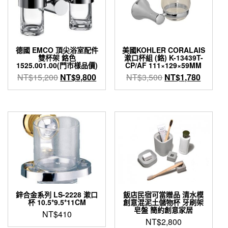
德國 EMCO 頂尖浴室配件
美國KOHLER CORALAIS
雙杯架 鉻色
漱口杯組 (鉻) K-13439T-
1525.001.00(門市樣品價)
CP/AF 111×129×59MM
原
目
原
目
NT$
15,200
NT$
9,800
NT$
3,500
NT$
1,780
始
前
始
前
價
價
價
價
格：
格：
格：
格：
NT$15,200。
NT$9,800。
NT$3,500。
NT$1,
鋅合金系列 LS-2228 漱口
飯店民宿可當贈品 清水模
杯 10.5*9.5*11CM
創意混泥土儲物杯 牙刷架
皂盤 簡約創意家居
NT$
410
NT$
2,800