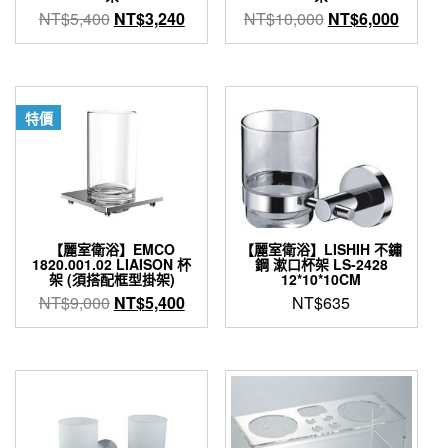
原
目
原
目
NT$
5,400
NT$
3,240
NT$
10,000
NT$
6,000
始
前
始
前
價
價
價
價
格：
格：
格：
格：
NT$5,400。
NT$3,240。
NT$10,000。
NT$6,
特價
【麗室衛浴】EMCO
【麗室衛浴】LISHIH 不鏽
1820.001.02 LIAISON 杯
鋼 漱口杯架 LS-2428
架 (須搭配框型掛架)
12*10*10CM
原
目
NT$
9,000
NT$
5,400
NT$
635
始
前
價
價
格：
格：
NT$9,000。
NT$5,400。