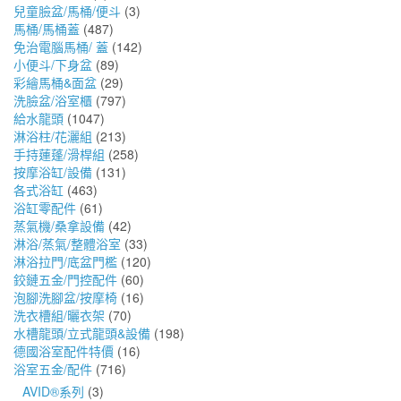
兒童臉盆/馬桶/便斗
(3)
馬桶/馬桶蓋
(487)
免治電腦馬桶/ 蓋
(142)
小便斗/下身盆
(89)
彩繪馬桶&面盆
(29)
洗臉盆/浴室櫃
(797)
給水龍頭
(1047)
淋浴柱/花灑組
(213)
手持蓮蓬/滑桿組
(258)
按摩浴缸/設備
(131)
各式浴缸
(463)
浴缸零配件
(61)
蒸氣機/桑拿設備
(42)
淋浴/蒸氣/整體浴室
(33)
淋浴拉門/底盆門檻
(120)
鉸鏈五金/門控配件
(60)
泡腳洗腳盆/按摩椅
(16)
洗衣槽組/曬衣架
(70)
水槽龍頭/立式龍頭&設備
(198)
德國浴室配件特價
(16)
浴室五金/配件
(716)
AVID®系列
(3)