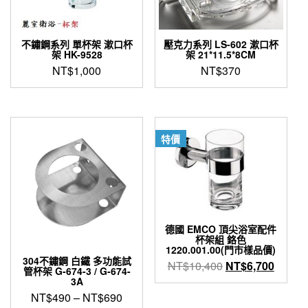
不鏽鋼系列 單杯架 漱口杯
壓克力系列 LS-602 漱口杯
架 HK-9528
架 21*11.5*8CM
NT$
1,000
NT$
370
特價
德國 EMCO 頂尖浴室配件
杯架組 鉻色
1220.001.00(門市樣品價)
304不鏽鋼 白鐵 多功能試
原
目
NT$
10,400
NT$
6,700
管杯架 G-674-3 / G-674-
始
前
3A
價
價
NT$
490
–
NT$
690