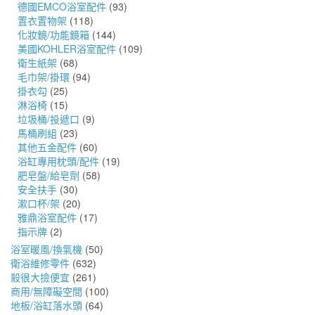
德國EMCO浴室配件
(93)
置衣置物架
(118)
化妝鏡/功能鏡箱
(144)
美國KOHLER浴室配件
(109)
衛生紙架
(68)
毛巾架/掛環
(94)
掛衣勾
(25)
淋浴椅
(15)
垃圾桶/投遞口
(9)
馬桶刷組
(23)
其他五金配件
(60)
浴缸專用枕頭/配件
(19)
肥皂盤/給皂劑
(58)
安全扶手
(30)
漱口杯/架
(20)
雅鼎浴室配件
(17)
指示牌
(2)
浴室暖風/換氣機
(50)
衛浴維修零件
(632)
殺很大撿便宜
(261)
商用/無障礙空間
(100)
地板/浴缸落水頭
(64)