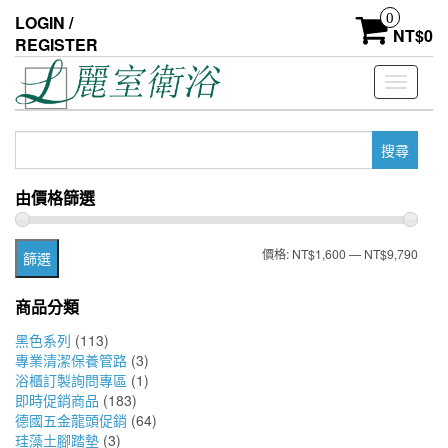
Skip
0
LOGIN /
to
NT$
0
REGISTER
the
content
Toggle
navigati
搜
尋
關
由價格篩選
鍵
字:
最
最
價格:
NT$1,600
—
NT$9,790
篩選
低
高
商品分類
價
價
黑色系列
(113)
格
格
專業清潔保養管路
(3)
浴櫃訂製詢問專區
(1)
即時促銷商品
(183)
德國五金龍頭促銷
(64)
珪藻土腳踏墊
(3)