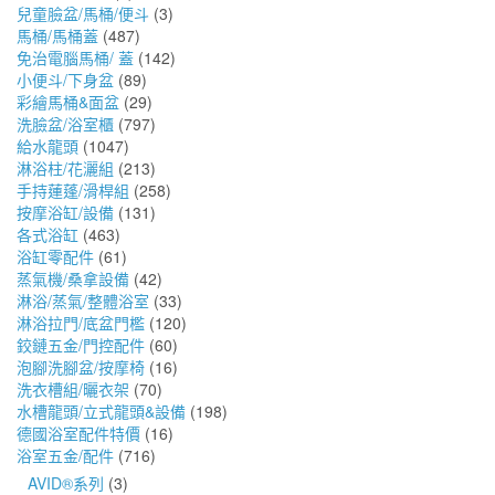
兒童臉盆/馬桶/便斗
(3)
馬桶/馬桶蓋
(487)
免治電腦馬桶/ 蓋
(142)
小便斗/下身盆
(89)
彩繪馬桶&面盆
(29)
洗臉盆/浴室櫃
(797)
給水龍頭
(1047)
淋浴柱/花灑組
(213)
手持蓮蓬/滑桿組
(258)
按摩浴缸/設備
(131)
各式浴缸
(463)
浴缸零配件
(61)
蒸氣機/桑拿設備
(42)
淋浴/蒸氣/整體浴室
(33)
淋浴拉門/底盆門檻
(120)
鉸鏈五金/門控配件
(60)
泡腳洗腳盆/按摩椅
(16)
洗衣槽組/曬衣架
(70)
水槽龍頭/立式龍頭&設備
(198)
德國浴室配件特價
(16)
浴室五金/配件
(716)
AVID®系列
(3)