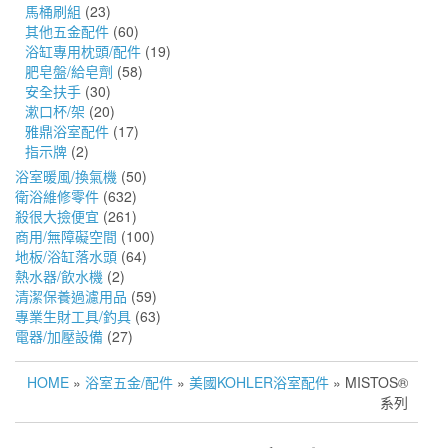
馬桶刷組
(23)
其他五金配件
(60)
浴缸專用枕頭/配件
(19)
肥皂盤/給皂劑
(58)
安全扶手
(30)
漱口杯/架
(20)
雅鼎浴室配件
(17)
指示牌
(2)
浴室暖風/換氣機
(50)
衛浴維修零件
(632)
殺很大撿便宜
(261)
商用/無障礙空間
(100)
地板/浴缸落水頭
(64)
熱水器/飲水機
(2)
清潔保養過濾用品
(59)
專業生財工具/釣具
(63)
電器/加壓設備
(27)
HOME
»
浴室五金/配件
»
美國KOHLER浴室配件
» MISTOS®
系列