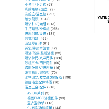
小便斗/下身盆
(89)
彩繪馬桶&面盆
(29)
洗臉盆/浴室櫃
(797)
YATIN
給水龍頭
(1047)
淋浴柱/花灑組
(213)
手持蓮蓬/滑桿組
(258)
按摩浴缸/設備
(131)
各式浴缸
(463)
浴缸零配件
(61)
蒸氣機/桑拿設備
(42)
淋浴/蒸氣/整體浴室
(33)
淋浴拉門/底盆門檻
(120)
鉸鏈五金/門控配件
(60)
泡腳洗腳盆/按摩椅
(16)
洗衣槽組/曬衣架
(70)
水槽龍頭/立式龍頭&設備
(198)
德國浴室配件特價
(16)
浴室五金/配件
(716)
AVID®系列
(3)
德國EMCO浴室配件
(93)
置衣置物架
(118)
化妝鏡/功能鏡箱
(144)