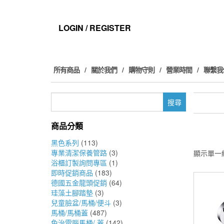
Skip
to
the
LOGIN / REGISTER
content
所有商品
關於我們
購物守則
營業時間
聯繫我
搜
尋
關
商品分類
鍵
字:
黑色系列
(113)
專業清潔保養管路
(3)
顯示單一
浴櫃訂製詢問專區
(1)
即時促銷商品
(183)
德國五金龍頭促銷
(64)
珪藻土腳踏墊
(3)
兒童臉盆/馬桶/便斗
(3)
馬桶/馬桶蓋
(487)
免治電腦馬桶/ 蓋
(142)