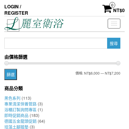
Skip
0
LOGIN /
to
NT$
0
REGISTER
the
content
Toggle
navigati
搜
尋
關
由價格篩選
鍵
字:
最
最
價格:
NT$6,000
—
NT$7,200
篩選
低
高
商品分類
價
價
黑色系列
(113)
格
格
專業清潔保養管路
(3)
浴櫃訂製詢問專區
(1)
即時促銷商品
(183)
德國五金龍頭促銷
(64)
珪藻土腳踏墊
(3)