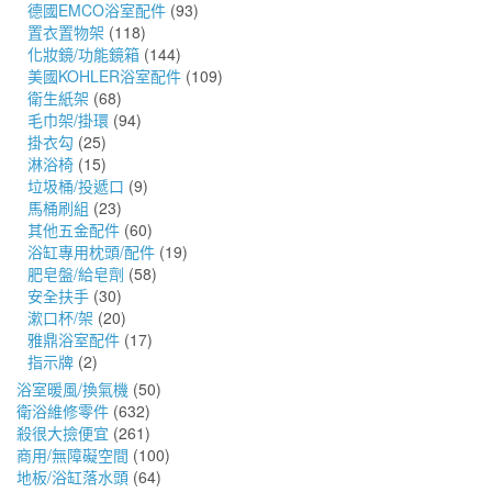
德國EMCO浴室配件
(93)
置衣置物架
(118)
化妝鏡/功能鏡箱
(144)
美國KOHLER浴室配件
(109)
衛生紙架
(68)
毛巾架/掛環
(94)
掛衣勾
(25)
淋浴椅
(15)
垃圾桶/投遞口
(9)
馬桶刷組
(23)
其他五金配件
(60)
浴缸專用枕頭/配件
(19)
肥皂盤/給皂劑
(58)
安全扶手
(30)
漱口杯/架
(20)
雅鼎浴室配件
(17)
指示牌
(2)
浴室暖風/換氣機
(50)
衛浴維修零件
(632)
殺很大撿便宜
(261)
商用/無障礙空間
(100)
地板/浴缸落水頭
(64)