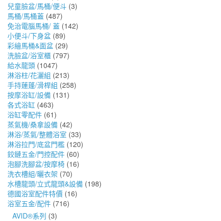
兒童臉盆/馬桶/便斗
(3)
馬桶/馬桶蓋
(487)
免治電腦馬桶/ 蓋
(142)
小便斗/下身盆
(89)
彩繪馬桶&面盆
(29)
洗臉盆/浴室櫃
(797)
給水龍頭
(1047)
淋浴柱/花灑組
(213)
手持蓮蓬/滑桿組
(258)
按摩浴缸/設備
(131)
各式浴缸
(463)
浴缸零配件
(61)
蒸氣機/桑拿設備
(42)
淋浴/蒸氣/整體浴室
(33)
淋浴拉門/底盆門檻
(120)
鉸鏈五金/門控配件
(60)
泡腳洗腳盆/按摩椅
(16)
洗衣槽組/曬衣架
(70)
水槽龍頭/立式龍頭&設備
(198)
德國浴室配件特價
(16)
浴室五金/配件
(716)
AVID®系列
(3)