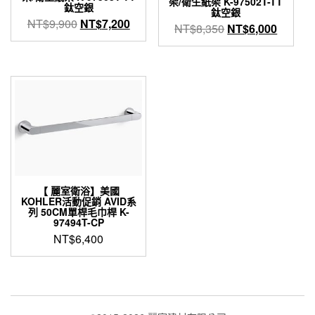
架/衛生紙架 K-97502T-TT
鈦空銀
鈦空銀
原
目
NT$
9,900
NT$
7,200
原
目
NT$
8,350
NT$
6,000
始
前
始
前
價
價
價
價
格：
格：
格：
格：
NT$9,900。
NT$7,200。
NT$8,350。
NT$6,
【 麗室衛浴】美國
KOHLER活動促銷 AVID系
列 50CM單桿毛巾桿 K-
97494T-CP
NT$
6,400