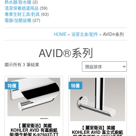
熱水器/飲水機
(2)
清潔保養過濾用品
(59)
專業生財工具/釣具
(63)
電器/加壓設備
(27)
HOME
»
浴室五金/配件
» AVID®系列
AVID®系列
顯示所有 3 筆結果
特價
特價
【 麗室衛浴】美國
【 麗室衛浴】美國
KOHLER AVID 有蓋廁紙
KOHLER AVID 直立式廁紙
架/衛生紙架 K-97503T-TT