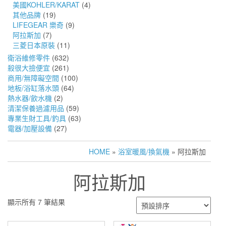
美國KOHLER/KARAT
(4)
其他品牌
(19)
LIFEGEAR 樂奇
(9)
阿拉斯加
(7)
三菱日本原裝
(11)
衛浴維修零件
(632)
殺很大撿便宜
(261)
商用/無障礙空間
(100)
地板/浴缸落水頭
(64)
熱水器/飲水機
(2)
清潔保養過濾用品
(59)
專業生財工具/釣具
(63)
電器/加壓設備
(27)
HOME
»
浴室暖風/換氣機
» 阿拉斯加
阿拉斯加
顯示所有 7 筆結果