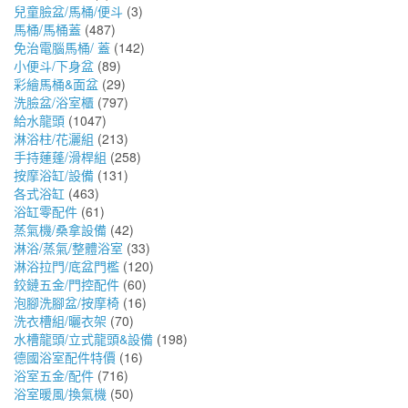
兒童臉盆/馬桶/便斗
(3)
馬桶/馬桶蓋
(487)
免治電腦馬桶/ 蓋
(142)
小便斗/下身盆
(89)
彩繪馬桶&面盆
(29)
洗臉盆/浴室櫃
(797)
給水龍頭
(1047)
淋浴柱/花灑組
(213)
手持蓮蓬/滑桿組
(258)
按摩浴缸/設備
(131)
各式浴缸
(463)
浴缸零配件
(61)
蒸氣機/桑拿設備
(42)
淋浴/蒸氣/整體浴室
(33)
淋浴拉門/底盆門檻
(120)
鉸鏈五金/門控配件
(60)
泡腳洗腳盆/按摩椅
(16)
洗衣槽組/曬衣架
(70)
水槽龍頭/立式龍頭&設備
(198)
德國浴室配件特價
(16)
浴室五金/配件
(716)
浴室暖風/換氣機
(50)