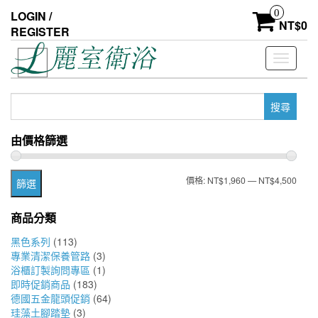
Skip
0
LOGIN /
to
NT$
0
REGISTER
the
content
Toggle
navigati
搜
尋
關
由價格篩選
鍵
字:
最
最
價格:
NT$1,960
—
NT$4,500
篩選
低
高
商品分類
價
價
黑色系列
(113)
格
格
專業清潔保養管路
(3)
浴櫃訂製詢問專區
(1)
即時促銷商品
(183)
德國五金龍頭促銷
(64)
珪藻土腳踏墊
(3)