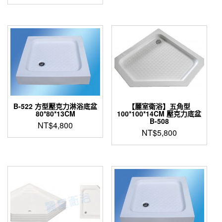
此
產
品
有
多
種
款
式。
可
在
產
B-522 方型壓克力淋浴底盆
【麗室衛浴】五角型
80*80*13CM
100*100*14CM 壓克力底盆
品
B-508
NT$
4,800
頁
NT$
5,800
面
選
擇
選
項