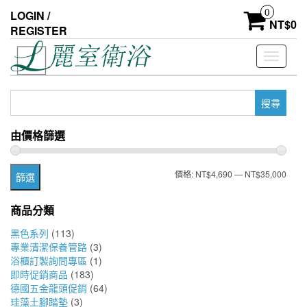
Skip
0
LOGIN /
to
NT$
0
REGISTER
the
content
Toggle
navigati
搜
尋
關
由價格篩選
鍵
字:
最
最
價格:
NT$4,690
—
NT$35,000
篩選
低
高
商品分類
價
價
黑色系列
(113)
格
格
專業清潔保養管路
(3)
浴櫃訂製詢問專區
(1)
即時促銷商品
(183)
德國五金龍頭促銷
(64)
珪藻土腳踏墊
(3)