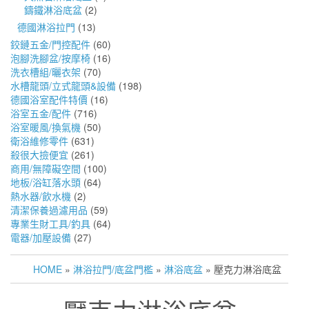
鑄鐵淋浴底盆
(2)
德國淋浴拉門
(13)
鉸鏈五金/門控配件
(60)
泡腳洗腳盆/按摩椅
(16)
洗衣槽組/曬衣架
(70)
水槽龍頭/立式龍頭&設備
(198)
德國浴室配件特價
(16)
浴室五金/配件
(716)
浴室暖風/換氣機
(50)
衛浴維修零件
(631)
殺很大撿便宜
(261)
商用/無障礙空間
(100)
地板/浴缸落水頭
(64)
熱水器/飲水機
(2)
清潔保養過濾用品
(59)
專業生財工具/釣具
(64)
電器/加壓設備
(27)
HOME
»
淋浴拉門/底盆門檻
»
淋浴底盆
» 壓克力淋浴底盆