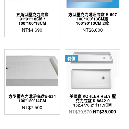
五角型壓克力底盆
方型壓克力淋浴底盆 B-507
91*91*18CM /
100*100*13CM跟
100*100*18CM
100*90*13CM 2款
NT$
4,690
NT$
6,000
特價
方型壓克力淋浴底盆B-524
美國廠 KOHLER RELY 壓
100*120*14CM
克力底盆 K-8642-0
152.4*76.2*H11.9CM
NT$
7,500
原
目
NT$
39,570
NT$
35,000
始
前
價
價