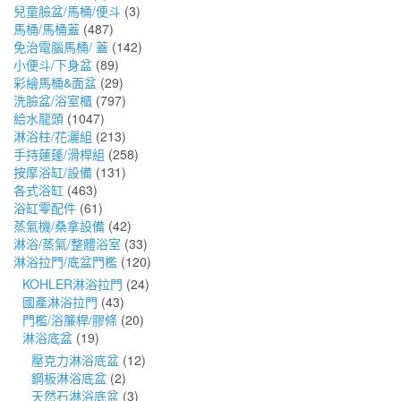
兒童臉盆/馬桶/便斗
(3)
馬桶/馬桶蓋
(487)
免治電腦馬桶/ 蓋
(142)
小便斗/下身盆
(89)
彩繪馬桶&面盆
(29)
洗臉盆/浴室櫃
(797)
給水龍頭
(1047)
淋浴柱/花灑組
(213)
手持蓮蓬/滑桿組
(258)
按摩浴缸/設備
(131)
各式浴缸
(463)
浴缸零配件
(61)
蒸氣機/桑拿設備
(42)
淋浴/蒸氣/整體浴室
(33)
淋浴拉門/底盆門檻
(120)
KOHLER淋浴拉門
(24)
國產淋浴拉門
(43)
門檻/浴簾桿/膠條
(20)
淋浴底盆
(19)
壓克力淋浴底盆
(12)
鋼板淋浴底盆
(2)
天然石淋浴底盆
(3)