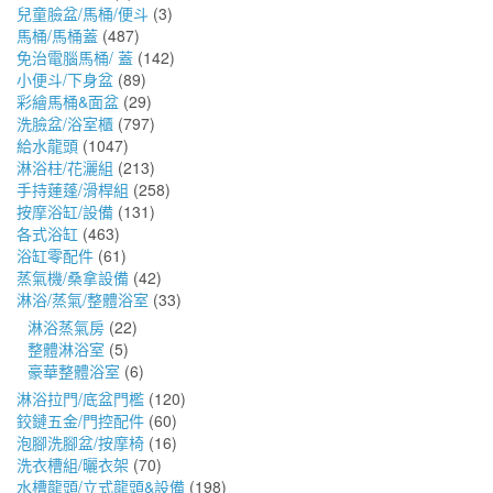
兒童臉盆/馬桶/便斗
(3)
馬桶/馬桶蓋
(487)
免治電腦馬桶/ 蓋
(142)
小便斗/下身盆
(89)
彩繪馬桶&面盆
(29)
洗臉盆/浴室櫃
(797)
給水龍頭
(1047)
淋浴柱/花灑組
(213)
手持蓮蓬/滑桿組
(258)
按摩浴缸/設備
(131)
各式浴缸
(463)
浴缸零配件
(61)
蒸氣機/桑拿設備
(42)
淋浴/蒸氣/整體浴室
(33)
淋浴蒸氣房
(22)
整體淋浴室
(5)
豪華整體浴室
(6)
淋浴拉門/底盆門檻
(120)
鉸鏈五金/門控配件
(60)
泡腳洗腳盆/按摩椅
(16)
洗衣槽組/曬衣架
(70)
水槽龍頭/立式龍頭&設備
(198)