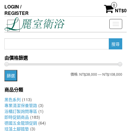
Skip
0
LOGIN /
to
NT$
0
REGISTER
the
content
Toggle
navigati
搜
尋
關
由價格篩選
鍵
字:
最
最
價格:
NT$38,000
—
NT$108,000
篩選
低
高
商品分類
價
價
黑色系列
(113)
格
格
專業清潔保養管路
(3)
浴櫃訂製詢問專區
(1)
即時促銷商品
(183)
德國五金龍頭促銷
(64)
珪藻土腳踏墊
(3)