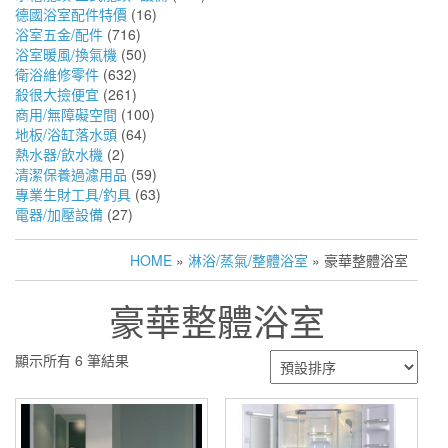
德國浴室配件特價
(16)
浴室五金/配件
(716)
浴室暖風/換氣機
(50)
衛浴維修零件
(632)
殺很大撿便宜
(261)
商用/無障礙空間
(100)
地板/浴缸落水頭
(64)
熱水器/飲水機
(2)
清潔保養過濾用品
(59)
專業生財工具/釣具
(63)
電器/加壓設備
(27)
HOME
»
淋浴/蒸氣/整體浴室
» 豪華整體浴室
豪華整體浴室
顯示所有 6 筆結果