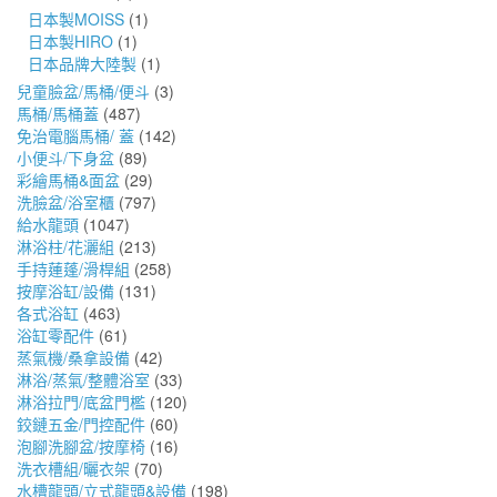
日本製MOISS
(1)
日本製HIRO
(1)
日本品牌大陸製
(1)
兒童臉盆/馬桶/便斗
(3)
馬桶/馬桶蓋
(487)
免治電腦馬桶/ 蓋
(142)
小便斗/下身盆
(89)
彩繪馬桶&面盆
(29)
洗臉盆/浴室櫃
(797)
給水龍頭
(1047)
淋浴柱/花灑組
(213)
手持蓮蓬/滑桿組
(258)
按摩浴缸/設備
(131)
各式浴缸
(463)
浴缸零配件
(61)
蒸氣機/桑拿設備
(42)
淋浴/蒸氣/整體浴室
(33)
淋浴拉門/底盆門檻
(120)
鉸鏈五金/門控配件
(60)
泡腳洗腳盆/按摩椅
(16)
洗衣槽組/曬衣架
(70)
水槽龍頭/立式龍頭&設備
(198)