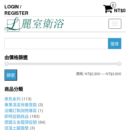
Skip
0
LOGIN /
to
NT$
0
REGISTER
the
content
Toggle
navigati
搜
尋
關
由價格篩選
鍵
字:
最
最
價格:
NT$2,900
—
NT$3,600
篩選
低
高
商品分類
價
價
黑色系列
(113)
格
格
專業清潔保養管路
(3)
浴櫃訂製詢問專區
(1)
即時促銷商品
(183)
德國五金龍頭促銷
(64)
珪藻土腳踏墊
(3)