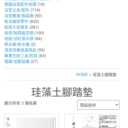
德國浴室配件特價
(16)
浴室五金/配件
(716)
浴室暖風/換氣機
(50)
衛浴維修零件
(632)
殺很大撿便宜
(261)
商用/無障礙空間
(100)
地板/浴缸落水頭
(64)
熱水器/飲水機
(2)
清潔保養過濾用品
(59)
專業生財工具/釣具
(63)
電器/加壓設備
(27)
HOME
» 珪藻土腳踏墊
珪藻土腳踏墊
顯示所有 3 筆結果