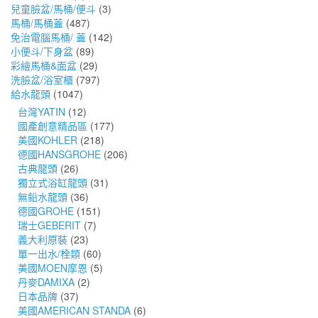
兒童臉盆/馬桶/便斗
(3)
馬桶/馬桶蓋
(487)
免治電腦馬桶/ 蓋
(142)
小便斗/下身盆
(89)
彩繪馬桶&面盆
(29)
洗臉盆/浴室櫃
(797)
給水龍頭
(1047)
台灣YATIN
(12)
國產創意精品區
(177)
美國KOHLER
(218)
德國HANSGROHE
(206)
古典龍頭
(26)
獨立式浴缸龍頭
(31)
無鉛水龍頭
(36)
德國GROHE
(151)
瑞士GEBERIT
(7)
義大利原裝
(23)
單一出水/栓類
(60)
美國MOEN摩恩
(5)
丹麥DAMIXA
(2)
日本品牌
(37)
美國AMERICAN STANDA
(6)