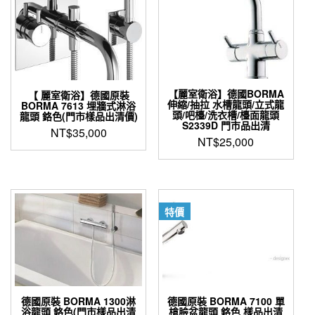
【麗室衛浴】德國BORMA
【 麗室衛浴】德國原裝
伸縮/抽拉 水槽龍頭/立式龍
BORMA 7613 埋牆式淋浴
頭/吧檯/洗衣槽/檯面龍頭
龍頭 鉻色(門市樣品出清價)
S2339D 門市品出清
NT$
35,000
NT$
25,000
特價
德國原裝 BORMA 1300淋
德國原裝 BORMA 7100 單
浴龍頭 鉻色(門市樣品出清
槍臉盆龍頭 鉻色 樣品出清