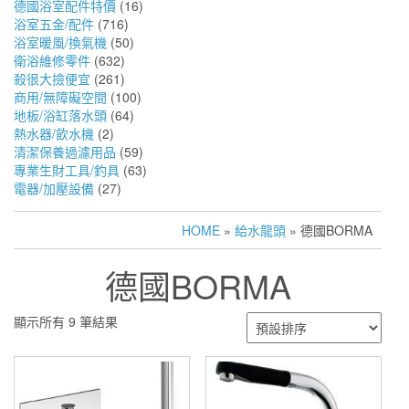
德國浴室配件特價
(16)
浴室五金/配件
(716)
浴室暖風/換氣機
(50)
衛浴維修零件
(632)
殺很大撿便宜
(261)
商用/無障礙空間
(100)
地板/浴缸落水頭
(64)
熱水器/飲水機
(2)
清潔保養過濾用品
(59)
專業生財工具/釣具
(63)
電器/加壓設備
(27)
HOME
»
給水龍頭
» 德國BORMA
德國BORMA
顯示所有 9 筆結果