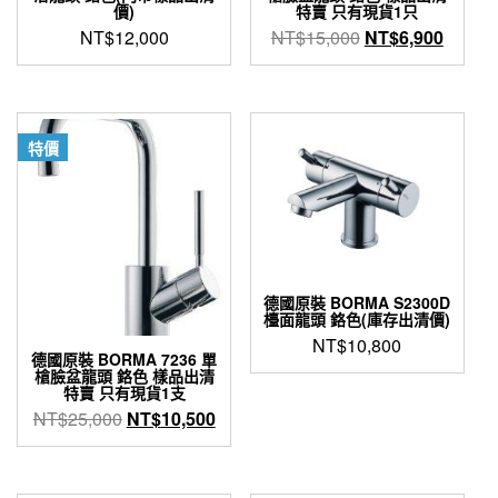
價)
特賣 只有現貨1只
原
目
NT$
12,000
NT$
15,000
NT$
6,900
始
前
價
價
格：
格：
NT$15,000。
NT$6,
特價
德國原裝 BORMA S2300D
檯面龍頭 鉻色(庫存出清價)
NT$
10,800
德國原裝 BORMA 7236 單
槍臉盆龍頭 鉻色 樣品出清
特賣 只有現貨1支
原
目
NT$
25,000
NT$
10,500
始
前
價
價
格：
格：