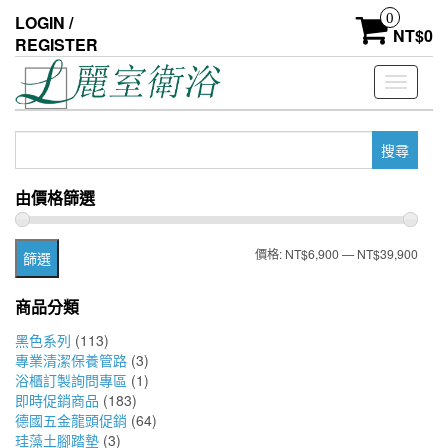
Skip
0
LOGIN /
to
NT$
0
REGISTER
the
content
Toggle
navigati
搜
尋
關
由價格篩選
鍵
字:
最
最
價格:
NT$6,900
—
NT$39,900
篩選
低
高
商品分類
價
價
黑色系列
(113)
格
格
專業清潔保養管路
(3)
浴櫃訂製詢問專區
(1)
即時促銷商品
(183)
德國五金龍頭促銷
(64)
珪藻土腳踏墊
(3)