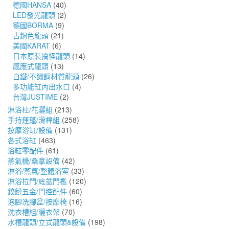
德國HANSA
(40)
LED發光龍頭
(2)
德國BORMA
(9)
古銅色龍頭
(21)
美國KARAT
(6)
日本原裝搞怪龍頭
(14)
感應式龍頭
(13)
白鐵/不鏽鋼材質龍頭
(26)
多功能缸內出水口
(4)
台灣JUSTIME
(2)
淋浴柱/花灑組
(213)
手持蓮蓬/滑桿組
(258)
按摩浴缸/設備
(131)
各式浴缸
(463)
浴缸零配件
(61)
蒸氣機/桑拿設備
(42)
淋浴/蒸氣/整體浴室
(33)
淋浴拉門/底盆門檻
(120)
鉸鏈五金/門控配件
(60)
泡腳洗腳盆/按摩椅
(16)
洗衣槽組/曬衣架
(70)
水槽龍頭/立式龍頭&設備
(198)