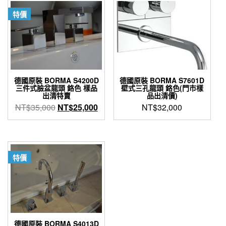
NT$25,000。
NT$10,500。
特價
德國原裝 BORMA S4200D
德國原裝 BORMA S7601D
三件式臉盆龍頭 鉻色 樣品
壁式三孔龍頭 鉻色(門市樣
出清特賣
品出清價)
原
目
NT$
35,000
NT$
25,000
NT$
32,000
始
前
價
價
格：
格：
NT$35,000。
NT$25,000。
特價
德國原裝 BORMA S4013D