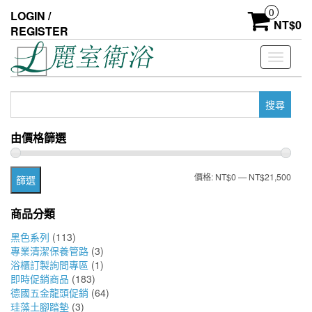
Skip
0
LOGIN /
to
NT$
0
REGISTER
the
content
Toggle
navigati
搜
尋
關
由價格篩選
鍵
字:
最
最
價格:
NT$0
—
NT$21,500
篩選
低
高
商品分類
價
價
黑色系列
(113)
格
格
專業清潔保養管路
(3)
浴櫃訂製詢問專區
(1)
即時促銷商品
(183)
德國五金龍頭促銷
(64)
珪藻土腳踏墊
(3)