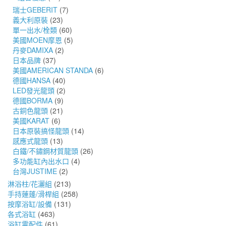
瑞士GEBERIT
(7)
義大利原裝
(23)
單一出水/栓類
(60)
美國MOEN摩恩
(5)
丹麥DAMIXA
(2)
日本品牌
(37)
美國AMERICAN STANDA
(6)
德國HANSA
(40)
LED發光龍頭
(2)
德國BORMA
(9)
古銅色龍頭
(21)
美國KARAT
(6)
日本原裝搞怪龍頭
(14)
感應式龍頭
(13)
白鐵/不鏽鋼材質龍頭
(26)
多功能缸內出水口
(4)
台灣JUSTIME
(2)
淋浴柱/花灑組
(213)
手持蓮蓬/滑桿組
(258)
按摩浴缸/設備
(131)
各式浴缸
(463)
浴缸零配件
(61)