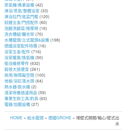
蒸氣機/桑拿設備
(42)
淋浴/蒸氣/整體浴室
(33)
淋浴拉門/底盆門檻
(120)
鉸鏈五金/門控配件
(60)
泡腳洗腳盆/按摩椅
(16)
洗衣槽組/曬衣架
(70)
水槽龍頭/立式龍頭&設備
(198)
德國浴室配件特價
(16)
浴室五金/配件
(716)
浴室暖風/換氣機
(50)
衛浴維修零件
(632)
殺很大撿便宜
(261)
商用/無障礙空間
(100)
地板/浴缸落水頭
(64)
熱水器/飲水機
(2)
清潔保養過濾用品
(59)
專業生財工具/釣具
(63)
電器/加壓設備
(27)
HOME
»
給水龍頭
»
德國GROHE
» 埋壁式開關/軸心/壁式出
水