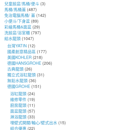
兒童臉盆/馬桶/便斗
(3)
馬桶/馬桶蓋
(487)
免治電腦馬桶/ 蓋
(142)
小便斗/下身盆
(89)
彩繪馬桶&面盆
(29)
洗臉盆/浴室櫃
(797)
給水龍頭
(1047)
台灣YATIN
(12)
國產創意精品區
(177)
美國KOHLER
(218)
德國HANSGROHE
(206)
古典龍頭
(26)
獨立式浴缸龍頭
(31)
無鉛水龍頭
(36)
德國GROHE
(151)
浴缸龍頭
(24)
維修零件
(19)
廚房龍頭
(11)
面盆龍頭
(57)
淋浴龍頭
(33)
埋壁式開關/軸心/壁式出水
(15)
組合優惠
(22)