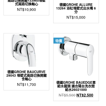
兩路切換開關+33965埋壁
式兩路切換軸心
德國GROHE ALLURE
13264 浴缸埋壁式出水嘴 6
NT$
10,900
分
NT$
15,000
特價
德國GROHE BAUCURVE
29043 埋壁式兩路切換開關
含軸心
德國GROHE BAUEDGE單
NT$
11,700
給水龍頭 適合陽台洗衣間
給水26021000
原
目
NT$
5,500
NT$
2,500
始
前
價
價