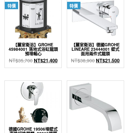
NT$18,500。
NT$10,175。
NT$12,800。
NT$7,
特價
特價
【麗室衛浴】GROHE
【麗室衛浴】德國GROHE
45984001 落地式浴缸龍頭
LINEARE 23444001 壁式
預埋軸心
面用兩件式龍頭
原
目
原
目
NT$
35,700
NT$
21,400
NT$
38,900
NT$
21,500
始
前
始
前
價
價
價
價
格：
格：
格：
格：
NT$35,700。
NT$21,400。
NT$38,900。
NT$2
德國GROHE 19506埋壁式