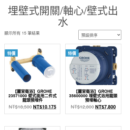
埋壁式開關/軸心/壁式出
水
顯示所有 15 筆結果
特價
特價
【麗室衛浴】GROHE
【麗室衛浴】GROHE
23571000 壁式面用二件式
35600000 埋壁式浴用龍頭
龍頭預埋件
預埋軸心
原
目
原
目
NT$
18,500
NT$
10,175
NT$
12,800
NT$
7,800
始
前
始
前
價
價
價
價
格：
格：
格：
格：