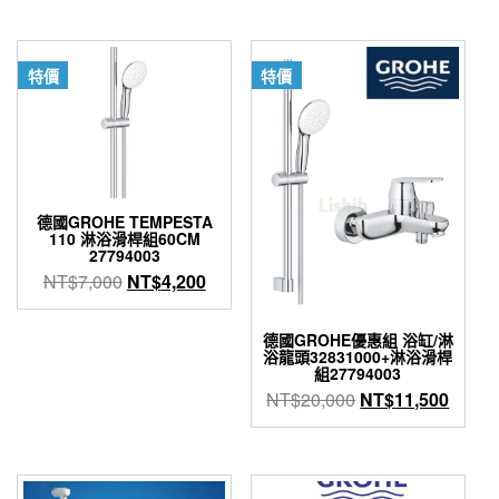
價
價
格：
格：
NT$135,600。
NT$8
特價
特價
德國GROHE TEMPESTA
110 淋浴滑桿組60CM
27794003
原
目
NT$
7,000
NT$
4,200
始
前
價
價
德國GROHE優惠組 浴缸/淋
格：
格：
浴龍頭32831000+淋浴滑桿
組27794003
NT$7,000。
NT$4,200。
原
目
NT$
20,000
NT$
11,500
始
前
價
價
格：
格：
NT$20,000。
NT$1