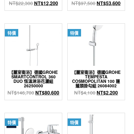
原
目
原
目
NT$
22,300
NT$
12,200
NT$
97,500
NT$
53,600
始
前
始
前
價
價
價
價
格：
格：
格：
格：
NT$22,300。
NT$12,200。
NT$97,500。
NT$5
特價
特價
【麗室衛浴】德國GROHE
【麗室衛浴】德國GROHE
SMARTCONTROL 360
TEMPESTA
DUO 恆溫淋浴花灑組
COSMOPOLITAN 100 蓮
26250000
蓬頭掛勾組 26084002
原
目
原
目
NT$
146,700
NT$
80,600
NT$
4,100
NT$
2,200
始
前
始
前
價
價
價
價
格：
格：
格：
格：
NT$146,700。
NT$80,600。
NT$4,100。
NT$2,
特價
特價