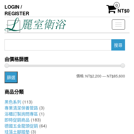
Skip
0
LOGIN /
to
NT$
0
REGISTER
the
content
Toggle
navigati
搜
尋
關
由價格篩選
鍵
字:
最
最
價格:
NT$2,200
—
NT$85,600
篩選
低
高
商品分類
價
價
黑色系列
(113)
格
格
專業清潔保養管路
(3)
浴櫃訂製詢問專區
(1)
即時促銷商品
(183)
德國五金龍頭促銷
(64)
珪藻土腳踏墊
(3)