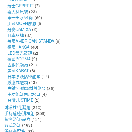
瑞士GEBERIT
(7)
義大利原裝
(23)
單一出水/栓類
(60)
美國MOEN摩恩
(5)
丹麥DAMIXA
(2)
日本品牌
(37)
美國AMERICAN STANDA
(6)
德國HANSA
(40)
LED發光龍頭
(2)
德國BORMA
(9)
古銅色龍頭
(21)
美國KARAT
(6)
日本原裝搞怪龍頭
(14)
感應式龍頭
(13)
白鐵/不鏽鋼材質龍頭
(26)
多功能缸內出水口
(4)
台灣JUSTIME
(2)
淋浴柱/花灑組
(213)
手持蓮蓬/滑桿組
(258)
按摩浴缸/設備
(131)
各式浴缸
(463)
浴缸零配件
(61)