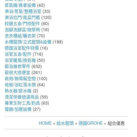
蒸氣機/桑拿設備
(42)
淋浴/蒸氣/整體浴室
(33)
淋浴拉門/底盆門檻
(120)
鉸鏈五金/門控配件
(60)
泡腳洗腳盆/按摩椅
(16)
洗衣槽組/曬衣架
(70)
水槽龍頭/立式龍頭&設備
(198)
德國浴室配件特價
(16)
浴室五金/配件
(716)
浴室暖風/換氣機
(50)
衛浴維修零件
(632)
殺很大撿便宜
(261)
商用/無障礙空間
(100)
地板/浴缸落水頭
(64)
熱水器/飲水機
(2)
清潔保養過濾用品
(59)
專業生財工具/釣具
(63)
電器/加壓設備
(27)
HOME
»
給水龍頭
»
德國GROHE
» 組合優惠