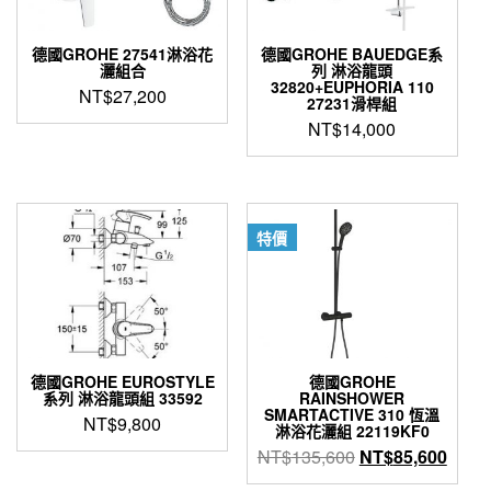
德國GROHE 27541淋浴花
德國GROHE BAUEDGE系
灑組合
列 淋浴龍頭
32820+EUPHORIA 110
NT$
27,200
27231滑桿組
NT$
14,000
特價
德國GROHE EUROSTYLE
德國GROHE
系列 淋浴龍頭組 33592
RAINSHOWER
SMARTACTIVE 310 恆溫
NT$
9,800
淋浴花灑組 22119KF0
原
目
NT$
135,600
NT$
85,600
始
前