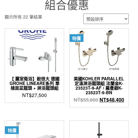
組合優惠
顯示所有 22 筆結果
特價
【 麗室衛浴】殺很大 德國
美國KOHLER PARALLEL
GROHE LINEARE系列 單
定溫淋浴龍頭組 法蘭金K-
槍面盆龍頭 + 淋浴龍頭組
23523T-9-AF / 羅曼銀K-
23523T-9-BN
NT$
27,500
原
目
NT$
55,800
NT$
48,400
始
前
價
價
格：
格：
NT$55,800。
NT$4
特價