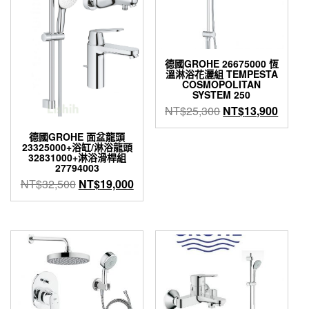
德國GROHE 26675000 恆
溫淋浴花灑組 TEMPESTA
COSMOPOLITAN
SYSTEM 250
原
目
NT$
25,300
NT$
13,900
始
前
德國GROHE 面盆龍頭
價
價
23325000+浴缸/淋浴龍頭
格：
格：
32831000+淋浴滑桿組
27794003
NT$25,300。
NT$1
原
目
NT$
32,500
NT$
19,000
始
前
價
價
格：
格：
NT$32,500。
NT$19,000。