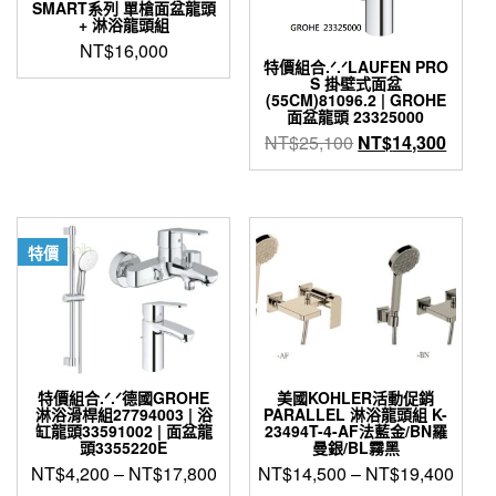
SMART系列 單槍面盆龍頭
+ 淋浴龍頭組
NT$
16,000
特價組合.ᐟ.ᐟLAUFEN PRO
S 掛壁式面盆
(55CM)81096.2 | GROHE
面盆龍頭 23325000
原
目
NT$
25,100
NT$
14,300
始
前
價
價
格：
格：
NT$25,100。
NT$1
特價
特價組合.ᐟ.ᐟ德國GROHE
美國KOHLER活動促銷
淋浴滑桿組27794003 | 浴
PARALLEL 淋浴龍頭組 K-
缸龍頭33591002 | 面盆龍
23494T-4-AF法藍金/BN羅
頭3355220E
曼銀/BL霧黑
NT$
4,200
–
NT$
17,800
NT$
14,500
–
NT$
19,400