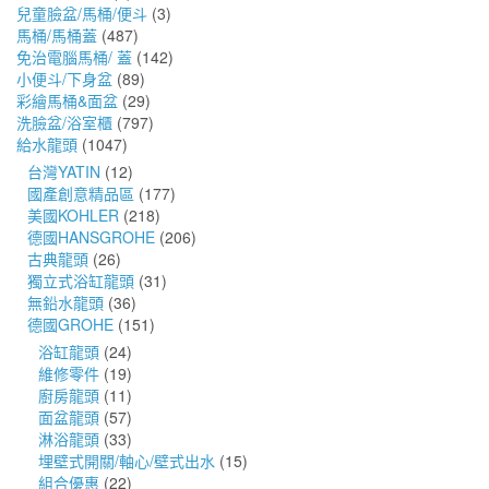
兒童臉盆/馬桶/便斗
(3)
馬桶/馬桶蓋
(487)
免治電腦馬桶/ 蓋
(142)
小便斗/下身盆
(89)
彩繪馬桶&面盆
(29)
洗臉盆/浴室櫃
(797)
給水龍頭
(1047)
台灣YATIN
(12)
國產創意精品區
(177)
美國KOHLER
(218)
德國HANSGROHE
(206)
古典龍頭
(26)
獨立式浴缸龍頭
(31)
無鉛水龍頭
(36)
德國GROHE
(151)
浴缸龍頭
(24)
維修零件
(19)
廚房龍頭
(11)
面盆龍頭
(57)
淋浴龍頭
(33)
埋壁式開關/軸心/壁式出水
(15)
組合優惠
(22)