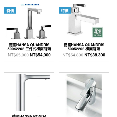
特價
特價
德國HANSA QUANDRIS
德國HANSA QUANDRIS
50042202 三件式檯面龍頭
50052202 檯面龍頭
原
目
原
目
NT$
65,000
NT$
54,000
NT$
54,800
NT$
38,300
始
前
始
前
價
價
價
價
格：
格：
格：
格：
NT$65,000。
NT$54,000。
NT$54,800。
NT$3
德國HANSA RONDA