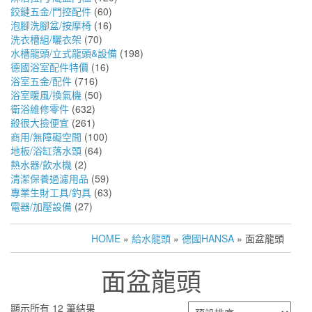
鉸鏈五金/門控配件
(60)
泡腳洗腳盆/按摩椅
(16)
洗衣槽組/曬衣架
(70)
水槽龍頭/立式龍頭&設備
(198)
德國浴室配件特價
(16)
浴室五金/配件
(716)
浴室暖風/換氣機
(50)
衛浴維修零件
(632)
殺很大撿便宜
(261)
商用/無障礙空間
(100)
地板/浴缸落水頭
(64)
熱水器/飲水機
(2)
清潔保養過濾用品
(59)
專業生財工具/釣具
(63)
電器/加壓設備
(27)
HOME
»
給水龍頭
»
德國HANSA
» 面盆龍頭
面盆龍頭
顯示所有 12 筆結果