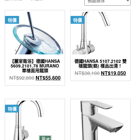
特價
特價
【麗室衛浴】德國HANSA
德國HANSA 5107.2102 雙
5609.2101.78 MURANO
槍龍頭(鉻) 樣品出清！
單槍面用龍頭
原
目
NT$
38,100
NT$
19,050
原
目
NT$
92,800
NT$
55,600
始
前
始
前
價
價
價
價
格：
格：
格：
格：
NT$38,100。
NT$1
NT$92,800。
NT$55,600。
特價