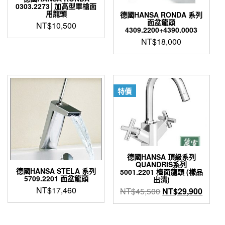
0303.2273│加高型單槍面
用龍頭
德國HANSA RONDA 系列
面盆龍頭
NT$
10,500
4309.2200+4390.0003
NT$
18,000
特價
德國HANSA 頂級系列
QUANDRIS系列
德國HANSA STELA 系列
5001.2201 檯面龍頭 (樣品
5709.2201 面盆龍頭
出清)
NT$
17,460
原
目
NT$
45,500
NT$
29,900
始
前
價
價
格：
格：