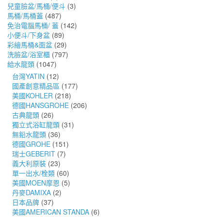
兒童臉盆/馬桶/便斗
(3)
馬桶/馬桶蓋
(487)
免治電腦馬桶/ 蓋
(142)
小便斗/下身盆
(89)
彩繪馬桶&面盆
(29)
洗臉盆/浴室櫃
(797)
給水龍頭
(1047)
台灣YATIN
(12)
國產創意精品區
(177)
美國KOHLER
(218)
德國HANSGROHE
(206)
古典龍頭
(26)
獨立式浴缸龍頭
(31)
無鉛水龍頭
(36)
德國GROHE
(151)
瑞士GEBERIT
(7)
義大利原裝
(23)
單一出水/栓類
(60)
美國MOEN摩恩
(5)
丹麥DAMIXA
(2)
日本品牌
(37)
美國AMERICAN STANDA
(6)