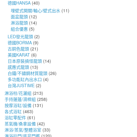
德國HANSA
(40)
埋壁式開關/軸心/壁式出水
(11)
面盆龍頭
(12)
淋浴龍頭
(14)
組合優惠
(5)
LED發光龍頭
(2)
德國BORMA
(9)
古銅色龍頭
(21)
美國KARAT
(6)
日本原裝搞怪龍頭
(14)
感應式龍頭
(13)
白鐵/不鏽鋼材質龍頭
(26)
多功能缸內出水口
(4)
台灣JUSTIME
(2)
淋浴柱/花灑組
(213)
手持蓮蓬/滑桿組
(258)
按摩浴缸/設備
(131)
各式浴缸
(463)
浴缸零配件
(61)
蒸氣機/桑拿設備
(42)
淋浴/蒸氣/整體浴室
(33)
淋浴拉門/底盆門檻
(120)