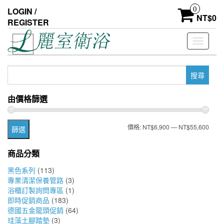
Skip
0
LOGIN /
to
NT$
0
REGISTER
the
content
Toggle
navigati
搜
尋
關
由價格篩選
鍵
字:
最
最
價格:
NT$6,900
—
NT$55,600
篩選
低
高
商品分類
價
價
黑色系列
(113)
格
格
專業清潔保養管路
(3)
浴櫃訂製詢問專區
(1)
即時促銷商品
(183)
德國五金龍頭促銷
(64)
珪藻土腳踏墊
(3)