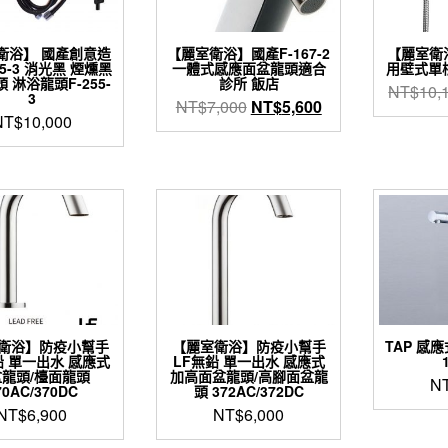
衛浴】 國產創意造
【麗室衛浴】國產F-167-2
【麗室衛
55-3 消光黑 煙燻黑
一體式感應面盆龍頭適合
用壁式單槍
 淋浴龍頭F-255-
診所 飯店
NT$
10,
3
原
目
NT$
7,000
NT$
5,600
NT$
10,000
始
前
價
價
格：
格：
NT$7,000。
NT$5,600。
衛浴】防疫小幫手
【麗室衛浴】防疫小幫手
TAP 感
鉛 單一出水 感應式
LF無鉛 單一出水 感應式
龍頭/檯面龍頭
加高面盆龍頭/高腳面盆龍
N
70AC/370DC
頭 372AC/372DC
NT$
6,900
NT$
6,000