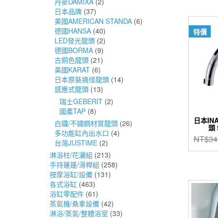
丹麥DAMIXA
(2)
日本品牌
(37)
美國AMERICAN STANDA
(6)
德國HANSA
(40)
特價
LED發光龍頭
(2)
德國BORMA
(9)
古銅色龍頭
(21)
美國KARAT
(6)
日本原裝搞怪龍頭
(14)
感應式龍頭
(13)
瑞士GEBERIT
(2)
國產TAP
(8)
日本IN
白鐵/不鏽鋼材質龍頭
(26)
頭 
多功能缸內出水口
(4)
NT$
34
台灣JUSTIME
(2)
淋浴柱/花灑組
(213)
手持蓮蓬/滑桿組
(258)
按摩浴缸/設備
(131)
各式浴缸
(463)
浴缸零配件
(61)
蒸氣機/桑拿設備
(42)
淋浴/蒸氣/整體浴室
(33)