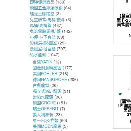
即時促銷商品
(183)
德國五金龍頭促銷
(64)
珪藻土腳踏墊
(3)
【麗室
兒童臉盆/馬桶/便斗
(3)
型 F-2
面盆龍頭
馬桶/馬桶蓋
(487)
免治電腦馬桶/ 蓋
(142)
小便斗/下身盆
(89)
彩繪馬桶&面盆
(29)
洗臉盆/浴室櫃
(797)
給水龍頭
(1047)
台灣YATIN
(12)
國產創意精品區
(177)
美國KOHLER
(218)
德國HANSGROHE
(206)
古典龍頭
(26)
獨立式浴缸龍頭
(31)
無鉛水龍頭
(36)
【麗室
德國GROHE
(151)
LF 無
瑞士GEBERIT
(7)
面盆
3
義大利原裝
(23)
單一出水/栓類
(60)
美國MOEN摩恩
(5)