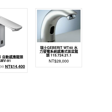
瑞士GEBERIT WT40 水
力發電系統感應式面盆龍
頭 115.724.21.1
AX 自動感應龍頭
NT$
28,000
AMV-91
原
目
00
NT$
14,400
始
前
價
價
格：
格：
NT$16,000。
NT$14,400。