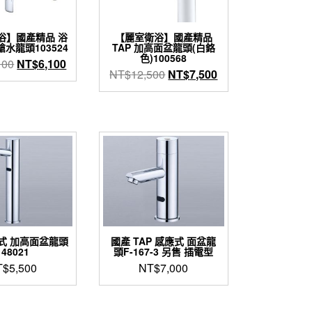
浴】國產精品 浴
【麗室衛浴】國產精品
水龍頭103524
TAP 加高面盆龍頭(白鉻
色)100568
原
目
100
NT$
6,100
原
目
NT$
12,500
NT$
7,500
始
前
始
前
價
價
價
價
格：
格：
格：
格：
NT$10,100。
NT$6,100。
NT$12,500。
NT$7,500。
應式 加高面盆龍頭
國產 TAP 感應式 面盆龍
148021
頭F-167-3 另售 插電型
T$
5,500
NT$
7,000