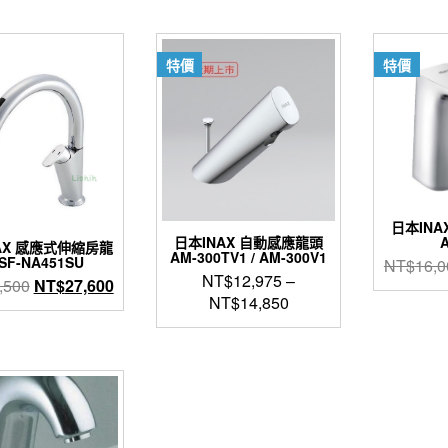
特價
特價
日本IN
日本INAX 自動感應龍頭
AX 感應式伸縮房龍
AM-300TV1 / AM-300V1
SF-NA451SU
NT$
16,0
NT$
12,975
–
原
目
,500
NT$
27,600
NT$
14,850
始
前
價
價
此
格：
格：
產
品
NT$34,500。
NT$27,600。
有
多
種