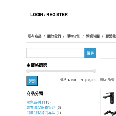
Skip
to
the
LOGIN / REGISTER
content
所有商品
關於我們
購物守則
營業時間
聯繫我
搜
尋
關
由價格篩選
鍵
字:
顯示所有 
最
最
價格:
NT$0
—
NT$28,000
篩選
低
高
商品分類
價
價
黑色系列
(113)
格
格
專業清潔保養管路
(3)
浴櫃訂製詢問專區
(1)