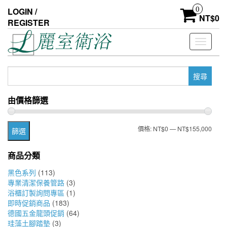
Skip
0
LOGIN /
to
NT$
0
REGISTER
the
content
Toggle
navigati
搜
尋
關
由價格篩選
鍵
字:
最
最
價格:
NT$0
—
NT$155,000
篩選
低
高
商品分類
價
價
黑色系列
(113)
格
格
專業清潔保養管路
(3)
浴櫃訂製詢問專區
(1)
即時促銷商品
(183)
德國五金龍頭促銷
(64)
珪藻土腳踏墊
(3)