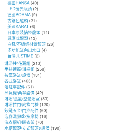
德國HANSA
(40)
LED發光龍頭
(2)
德國BORMA
(9)
古銅色龍頭
(21)
美國KARAT
(6)
日本原裝搞怪龍頭
(14)
感應式龍頭
(13)
白鐵/不鏽鋼材質龍頭
(26)
多功能缸內出水口
(4)
台灣JUSTIME
(2)
淋浴柱/花灑組
(213)
手持蓮蓬/滑桿組
(258)
按摩浴缸/設備
(131)
各式浴缸
(463)
浴缸零配件
(61)
蒸氣機/桑拿設備
(42)
淋浴/蒸氣/整體浴室
(33)
淋浴拉門/底盆門檻
(120)
鉸鏈五金/門控配件
(60)
泡腳洗腳盆/按摩椅
(16)
洗衣槽組/曬衣架
(70)
水槽龍頭/立式龍頭&設備
(198)