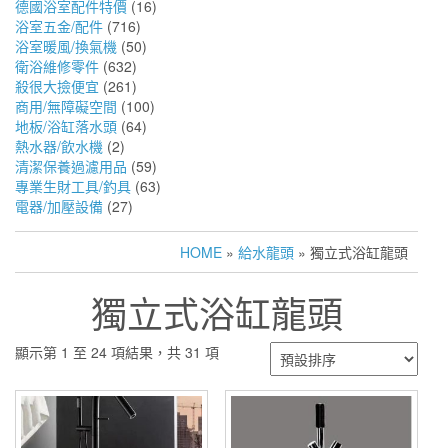
德國浴室配件特價
(16)
浴室五金/配件
(716)
浴室暖風/換氣機
(50)
衛浴維修零件
(632)
殺很大撿便宜
(261)
商用/無障礙空間
(100)
地板/浴缸落水頭
(64)
熱水器/飲水機
(2)
清潔保養過濾用品
(59)
專業生財工具/釣具
(63)
電器/加壓設備
(27)
HOME
»
給水龍頭
» 獨立式浴缸龍頭
獨立式浴缸龍頭
顯示第 1 至 24 項結果，共 31 項