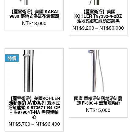
【麗室衛浴】美國 KARAT
【麗室衛浴】美國
9630 落地式浴缸花灑龍頭
KOHLER T97332-4-2BZ
落地式浴缸龍頭古銅黑
NT$
18,000
NT$
9,200
–
NT$
80,000
此
產
品
有
特價
多
種
款
式。
可
在
產
【麗室衛浴】美國KOHLER
國產 單槍浴缸落地浴缸龍
活動促銷 AVID系列 落地式
頭 F-300-4 需預埋軸心
品
浴缸龍頭 K-97367T-B4-CP
NT$
15,000
頁
+ K-97904T-NA 需預埋軸
面
心
選
NT$
5,700
–
NT$
96,400
擇
此
選