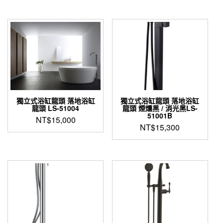
選
產
擇
品
選
有
項
多
種
款
式。
可
在
產
獨立式浴缸龍頭 落地浴缸
獨立式浴缸龍頭 落地浴缸
品
龍頭 LS-51004
龍頭 煙燻黑 / 消光黑LS-
頁
51001B
NT$
15,000
面
NT$
15,300
選
擇
選
項