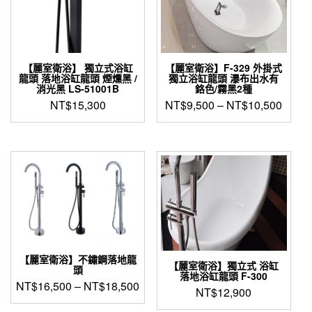
選
擇
選
項
【麗室衛浴】 獨立式浴缸
【麗室衛浴】F-329 外掛式
龍頭 落地浴缸龍頭 煙燻黑 /
獨立浴缸龍頭 瀑布出水有
消光黑 LS-51001B
鉻色/霧黑2種
NT$
15,300
NT$
9,500
–
NT$
10,500
此
產
品
有
多
種
款
式。
可
在
【麗室衛浴】不鏽鋼落地龍
產
【麗室衛浴】獨立式 浴缸
頭
落地浴缸龍頭 F-300
品
NT$
16,500
–
NT$
18,500
NT$
12,900
頁
面
此