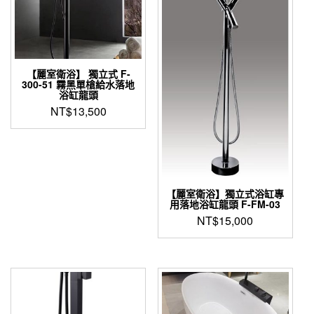
【麗室衛浴】 獨立式 F-
300-51 霧黑單槍給水落地
浴缸龍頭
NT$
13,500
此
產
品
有
多
【麗室衛浴】獨立式浴缸專
種
用落地浴缸龍頭 F-FM-03
款
NT$
15,000
式。
可
在
產
品
頁
面