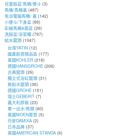
兒童臉盆/馬桶/便斗
(3)
馬桶/馬桶蓋
(487)
免治電腦馬桶/ 蓋
(142)
小便斗/下身盆
(89)
彩繪馬桶&面盆
(29)
洗臉盆/浴室櫃
(797)
給水龍頭
(1047)
台灣YATIN
(12)
國產創意精品區
(177)
美國KOHLER
(218)
德國HANSGROHE
(206)
古典龍頭
(26)
獨立式浴缸龍頭
(31)
無鉛水龍頭
(36)
德國GROHE
(151)
瑞士GEBERIT
(7)
義大利原裝
(23)
單一出水/栓類
(60)
美國MOEN摩恩
(5)
丹麥DAMIXA
(2)
日本品牌
(37)
美國AMERICAN STANDA
(6)