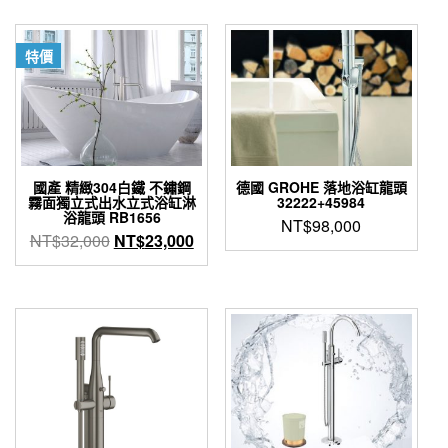
產
項
品
有
特價
多
種
款
式。
可
在
產
國產 精緻304白鐵 不鏽鋼
德國 GROHE 落地浴缸龍頭
霧面獨立式出水立式浴缸淋
32222+45984
品
浴龍頭 RB1656
NT$
98,000
頁
原
目
NT$
32,000
NT$
23,000
面
始
前
選
價
價
擇
格：
格：
選
項
NT$32,000。
NT$23,000。