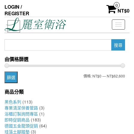
Skip
0
LOGIN /
to
NT$
0
REGISTER
the
content
Toggle
navigati
搜
尋
關
由價格篩選
鍵
字:
最
最
價格:
NT$0
—
NT$62,600
篩選
低
高
商品分類
價
價
黑色系列
(113)
格
格
專業清潔保養管路
(3)
浴櫃訂製詢問專區
(1)
即時促銷商品
(183)
德國五金龍頭促銷
(64)
珪藻土腳踏墊
(3)