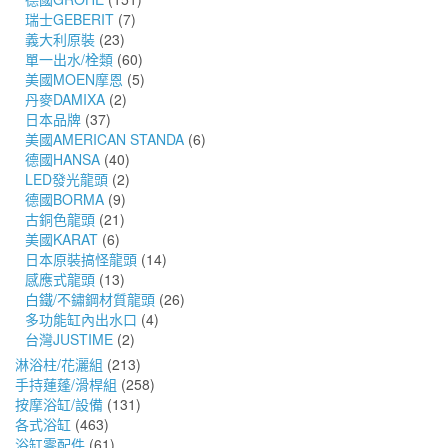
瑞士GEBERIT
(7)
義大利原裝
(23)
單一出水/栓類
(60)
美國MOEN摩恩
(5)
丹麥DAMIXA
(2)
日本品牌
(37)
美國AMERICAN STANDA
(6)
德國HANSA
(40)
LED發光龍頭
(2)
德國BORMA
(9)
古銅色龍頭
(21)
美國KARAT
(6)
日本原裝搞怪龍頭
(14)
感應式龍頭
(13)
白鐵/不鏽鋼材質龍頭
(26)
多功能缸內出水口
(4)
台灣JUSTIME
(2)
淋浴柱/花灑組
(213)
手持蓮蓬/滑桿組
(258)
按摩浴缸/設備
(131)
各式浴缸
(463)
浴缸零配件
(61)