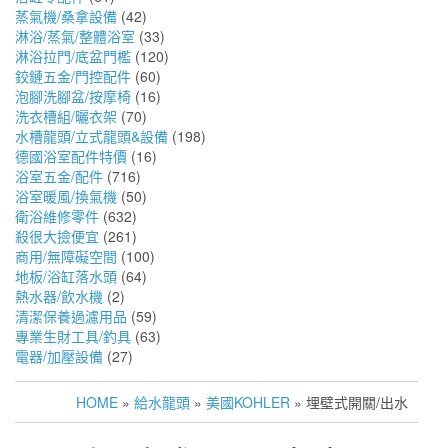
蒸氣機/桑拿設備
(42)
淋浴/蒸氣/整體浴室
(33)
淋浴拉門/底盆門檻
(120)
鉸鏈五金/門控配件
(60)
泡腳洗腳盆/按摩椅
(16)
洗衣槽組/曬衣架
(70)
水槽龍頭/立式龍頭&設備
(198)
德國浴室配件特價
(16)
浴室五金/配件
(716)
浴室暖風/換氣機
(50)
衛浴維修零件
(632)
殺很大撿便宜
(261)
商用/無障礙空間
(100)
地板/浴缸落水頭
(64)
熱水器/飲水機
(2)
清潔保養過濾用品
(59)
專業生財工具/釣具
(63)
電器/加壓設備
(27)
HOME
»
給水龍頭
»
美國KOHLER
» 埋壁式開關/出水