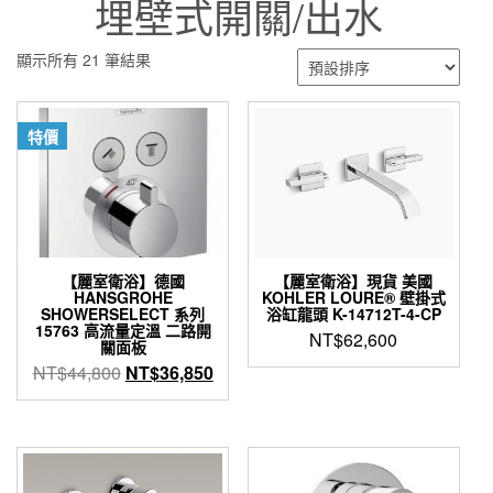
埋壁式開關/出水
顯示所有 21 筆結果
特價
【麗室衛浴】德國
【麗室衛浴】現貨 美國
HANSGROHE
KOHLER LOURE® 壁掛式
SHOWERSELECT 系列
浴缸龍頭 K-14712T-4-CP
15763 高流量定溫 二路開
NT$
62,600
關面板
原
目
NT$
44,800
NT$
36,850
始
前
價
價
格：
格：
NT$44,800。
NT$36,850。