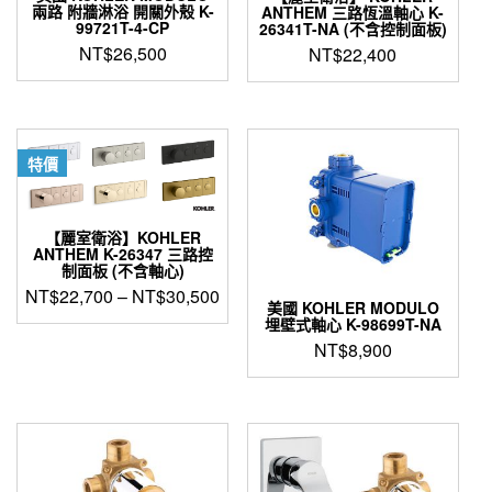
兩路 附牆淋浴 開關外殼 K-
ANTHEM 三路恆溫軸心 K-
99721T-4-CP
26341T-NA (不含控制面板)
NT$
26,500
NT$
22,400
特價
【麗室衛浴】KOHLER
ANTHEM K-26347 三路控
制面板 (不含軸心)
NT$
22,700
–
NT$
30,500
美國 KOHLER MODULO
埋壁式軸心 K-98699T-NA
此
NT$
8,900
產
品
有
多
種
款
式。