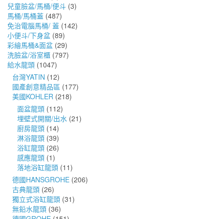
兒童臉盆/馬桶/便斗
(3)
馬桶/馬桶蓋
(487)
免治電腦馬桶/ 蓋
(142)
小便斗/下身盆
(89)
彩繪馬桶&面盆
(29)
洗臉盆/浴室櫃
(797)
給水龍頭
(1047)
台灣YATIN
(12)
國產創意精品區
(177)
美國KOHLER
(218)
面盆龍頭
(112)
埋壁式開關/出水
(21)
廚房龍頭
(14)
淋浴龍頭
(39)
浴缸龍頭
(26)
感應龍頭
(1)
落地浴缸龍頭
(11)
德國HANSGROHE
(206)
古典龍頭
(26)
獨立式浴缸龍頭
(31)
無鉛水龍頭
(36)
德國GROHE
(151)