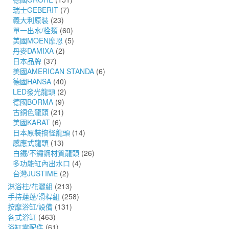
瑞士GEBERIT
(7)
義大利原裝
(23)
單一出水/栓類
(60)
美國MOEN摩恩
(5)
丹麥DAMIXA
(2)
日本品牌
(37)
美國AMERICAN STANDA
(6)
德國HANSA
(40)
LED發光龍頭
(2)
德國BORMA
(9)
古銅色龍頭
(21)
美國KARAT
(6)
日本原裝搞怪龍頭
(14)
感應式龍頭
(13)
白鐵/不鏽鋼材質龍頭
(26)
多功能缸內出水口
(4)
台灣JUSTIME
(2)
淋浴柱/花灑組
(213)
手持蓮蓬/滑桿組
(258)
按摩浴缸/設備
(131)
各式浴缸
(463)
浴缸零配件
(61)