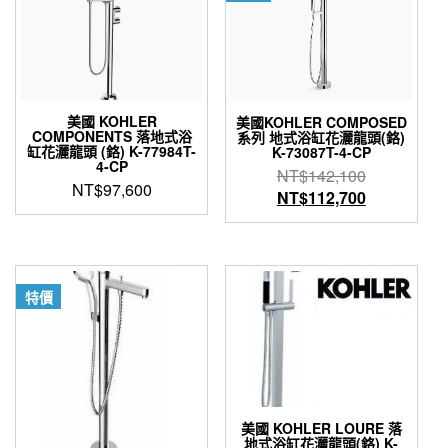
款
種
式。
款
可
式。
在
可
產
在
品
產
美國 KOHLER
美國KOHLER COMPOSED
頁
COMPONENTS 落地式浴
系列 地式浴缸花灑龍頭(鉻)
品
面
缸花灑龍頭 (鉻) K-77984T-
K-73087T-4-CP
頁
4-CP
選
原
NT$
142,100
面
NT$
97,600
擇
始
目
NT$
112,700
選
選
價
前
擇
項
格：
價
選
項
NT$142,1
格：
NT$112,7
特價
美國 KOHLER LOURE 落
地式浴缸花灑龍頭(鉻) K-