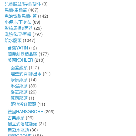
兒童臉盆/馬桶/便斗
(3)
馬桶/馬桶蓋
(487)
免治電腦馬桶/ 蓋
(142)
小便斗/下身盆
(89)
彩繪馬桶&面盆
(29)
洗臉盆/浴室櫃
(797)
給水龍頭
(1047)
台灣YATIN
(12)
國產創意精品區
(177)
美國KOHLER
(218)
面盆龍頭
(112)
埋壁式開關/出水
(21)
廚房龍頭
(14)
淋浴龍頭
(39)
浴缸龍頭
(26)
感應龍頭
(1)
落地浴缸龍頭
(11)
德國HANSGROHE
(206)
古典龍頭
(26)
獨立式浴缸龍頭
(31)
無鉛水龍頭
(36)
德國GROHE
(151)