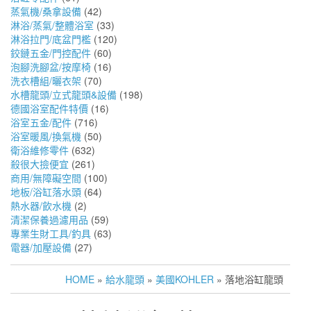
蒸氣機/桑拿設備
(42)
淋浴/蒸氣/整體浴室
(33)
淋浴拉門/底盆門檻
(120)
鉸鏈五金/門控配件
(60)
泡腳洗腳盆/按摩椅
(16)
洗衣槽組/曬衣架
(70)
水槽龍頭/立式龍頭&設備
(198)
德國浴室配件特價
(16)
浴室五金/配件
(716)
浴室暖風/換氣機
(50)
衛浴維修零件
(632)
殺很大撿便宜
(261)
商用/無障礙空間
(100)
地板/浴缸落水頭
(64)
熱水器/飲水機
(2)
清潔保養過濾用品
(59)
專業生財工具/釣具
(63)
電器/加壓設備
(27)
HOME
»
給水龍頭
»
美國KOHLER
» 落地浴缸龍頭