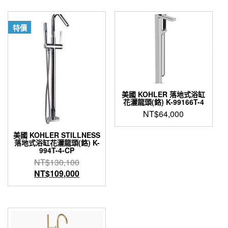
特價
美國 KOHLER 落地式浴缸
花灑龍頭(鉻) K-99166T-4
NT$
64,000
美國 KOHLER STILLNESS
落地式浴缸花灑龍頭(鉻) K-
994T-4-CP
原
NT$
130,100
始
目
NT$
109,000
價
前
格：
價
NT$130,100。
格：
NT$109,000。