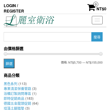
Skip
0
LOGIN /
to
NT$
0
REGISTER
the
content
Toggle
navigati
搜
尋
關
由價格篩選
鍵
字:
最
最
價格:
NT$5,700
—
NT$155,000
篩選
低
高
商品分類
價
價
黑色系列
(113)
格
格
專業清潔保養管路
(3)
浴櫃訂製詢問專區
(1)
即時促銷商品
(183)
德國五金龍頭促銷
(64)
珪藻土腳踏墊
(3)