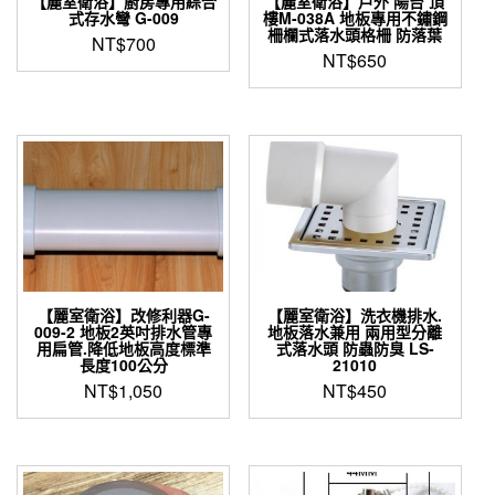
【麗室衛浴】廚房專用綜合
【麗室衛浴】戶外 陽台 頂
式存水彎 G-009
樓M-038A 地板專用不鏽鋼
柵欄式落水頭格柵 防落葉
NT$
700
NT$
650
【麗室衛浴】改修利器G-
【麗室衛浴】洗衣機排水.
009-2 地板2英吋排水管專
地板落水兼用 兩用型分離
用扁管.降低地板高度標準
式落水頭 防蟲防臭 LS-
長度100公分
21010
NT$
1,050
NT$
450