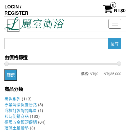
Skip
0
LOGIN /
to
NT$
0
REGISTER
the
content
Toggle
navigati
搜
尋
關
由價格篩選
鍵
字:
最
最
價格:
NT$0
—
NT$35,000
篩選
低
高
商品分類
價
價
黑色系列
(113)
格
格
專業清潔保養管路
(3)
浴櫃訂製詢問專區
(1)
即時促銷商品
(183)
德國五金龍頭促銷
(64)
珪藻土腳踏墊
(3)