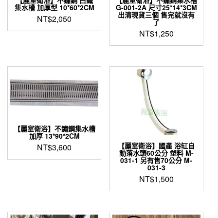
【麗室衛浴】不鏽鋼 白鐵
【麗室衛浴】不鏽鋼集水槽
集水槽 加厚型 10*60*2CM
G-001-2A 尺寸25*14*3CM
出清現貨三個 售完就沒有
NT$
2,050
了
NT$
1,250
【麗室衛浴】不鏽鋼集水槽
加厚 13*90*2CM
【麗室衛浴】國產 浴缸自
NT$
3,600
動落水頭60公分 塑料 M-
031-1 另有售70公分 M-
031-3
NT$
1,500