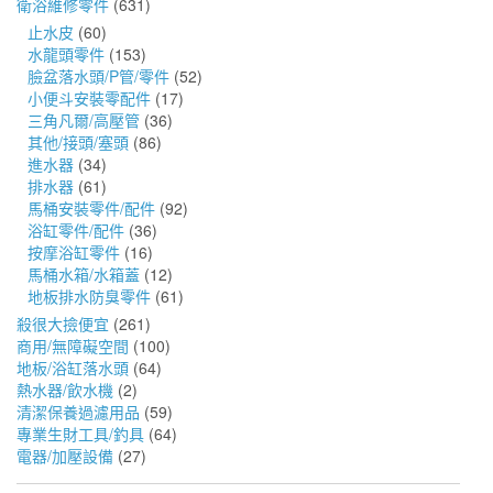
衛浴維修零件
(631)
止水皮
(60)
水龍頭零件
(153)
臉盆落水頭/P管/零件
(52)
小便斗安裝零配件
(17)
三角凡爾/高壓管
(36)
其他/接頭/塞頭
(86)
進水器
(34)
排水器
(61)
馬桶安裝零件/配件
(92)
浴缸零件/配件
(36)
按摩浴缸零件
(16)
馬桶水箱/水箱蓋
(12)
地板排水防臭零件
(61)
殺很大撿便宜
(261)
商用/無障礙空間
(100)
地板/浴缸落水頭
(64)
熱水器/飲水機
(2)
清潔保養過濾用品
(59)
專業生財工具/釣具
(64)
電器/加壓設備
(27)