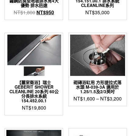
鏽鋼防臭型地板排水有4大
154.151.00.1 排水系統
優勢 排水迅速
CLEANLINE系列
原
目
NT$
1,800
NT$
950
NT$
35,000
始
前
價
價
格：
格：
NT$1,800。
NT$950。
【麗室衛浴】瑞士
砌磚浴缸用 方形提拉式落
GEBERIT SHOWER
水頭 M-039-3A 適用於
CLEANLINE 20系列 60公
1.25/1.5及2/3英吋
分長排水系統
NT$
1,600
–
NT$
3,200
154.452.00.1
NT$
19,800
此
產
品
有
多