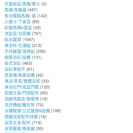
兒童臉盆/馬桶/便斗
(3)
馬桶/馬桶蓋
(487)
免治電腦馬桶/ 蓋
(142)
小便斗/下身盆
(89)
彩繪馬桶&面盆
(29)
洗臉盆/浴室櫃
(797)
給水龍頭
(1047)
淋浴柱/花灑組
(213)
手持蓮蓬/滑桿組
(258)
按摩浴缸/設備
(131)
各式浴缸
(463)
浴缸零配件
(61)
蒸氣機/桑拿設備
(42)
淋浴/蒸氣/整體浴室
(33)
淋浴拉門/底盆門檻
(120)
鉸鏈五金/門控配件
(60)
泡腳洗腳盆/按摩椅
(16)
洗衣槽組/曬衣架
(70)
水槽龍頭/立式龍頭&設備
(198)
德國浴室配件特價
(16)
浴室五金/配件
(716)
浴室暖風/換氣機
(50)