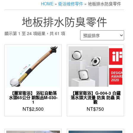
HOME
»
衛浴維修零件
» 地板排水防臭零件
地板排水防臭零件
顯示第 1 至 24 項結果，共 61 項
【麗室衛浴】 浴缸自動落
【麗室衛浴】G-004-3 白鐵
水頭65公分 銅製品M-030-
落水頭大流量 防臭 防蟲 美
1
觀
NT$
2,500
NT$
750