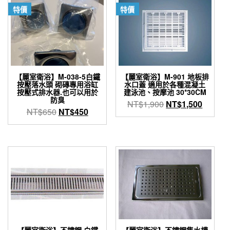
特價
特價
【麗室衛浴】M-038-5白鐵
【麗室衛浴】M-901 地板排
按壓落水頭 砌磚專用浴缸
水口蓋 適用於各種混凝土
按壓式排水器.也可以用於
建泳池、按摩池 30*30CM
防臭
原
目
NT$
1,900
NT$
1,500
原
目
NT$
650
NT$
450
始
前
始
前
價
價
價
價
格：
格：
格：
格：
NT$1,900。
NT$1,
NT$650。
NT$450。