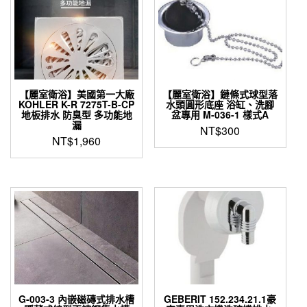
種
款
式。
可
在
產
品
【麗室衛浴】美國第一大廠
【麗室衛浴】鏈條式球型落
頁
KOHLER K-R 7275T-B-CP
水頭圓形底座 浴缸、洗腳
面
地板排水 防臭型 多功能地
盆專用 M-036-1 樣式A
漏
選
NT$
300
NT$
1,960
擇
選
項
G-003-3 內嵌磁磚式排水槽
GEBERIT 152.234.21.1豪