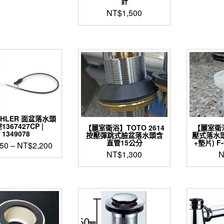
計
NT$
1,500
HLER 面盆落水頭
1367427CP |
【麗室衛浴】TOTO 2614
【麗室衛
1349078
按壓彈跳式臉盆落水頭含
壓式落水頭
直管15公分
+墊片) F-
50
–
NT$
2,200
NT$
1,300
N
此
產
品
有
多
種
款