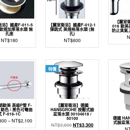
式。
可
在
產
【麗室
浴】國產F-011-5
【麗室衛浴】國產F-012-1
016 歐
品
 歐規加厚落水頭 無
彈跳式 美規格落水頭 (無
防止臭氣上
頁
孔座
孔)
N
面
NT$
180
NT$
600
選
擇
選
項
特價
歐美 高級P管 F-
【麗室衛浴】德國
A 鉻色 / 黑色可彎曲
HANSGROHE 按壓式臉
式 F-016-1C
盆落水頭 30104618 /
德國 HA
50100
800
–
NT$
2,100
式臉盆落水
原
目
NT$
3,600
NT$
3,300
N
此