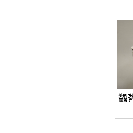
美規 
面蓋 有