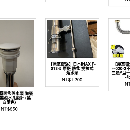
始
前
產
價
價
品
格：
格：
有
NT$3,600。
NT$3,300。
多
種
款
式。
可
在
產
品
【麗室衛浴】日本INAX F-
【麗室衛
013-5 原廠 臉盆 提拉式
F-020
頁
落水頭
三通Y型
面
排
NT$
1,200
選
N
擇
選
按壓面盆落水頭 陶瓷
項
無溢水孔設計 (黑.
白兩色)
NT$
850