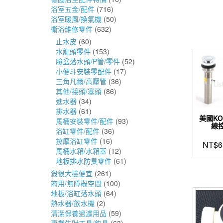
浴室五金/配件
(716)
浴室暖風/換氣機
(50)
衛浴維修零件
(632)
止水皮
(60)
水龍頭零件
(153)
臉盆落水頭/P管/零件
(52)
小便斗安裝零配件
(17)
三角凡爾/高壓管
(36)
其他/接頭/塞頭
(86)
進水器
(34)
排水器
(61)
美國KO
馬桶安裝零件/配件
(93)
線控
浴缸零件/配件
(36)
按摩浴缸零件
(16)
NT$
6
馬桶水箱/水箱蓋
(12)
地板排水防臭零件
(61)
殺很大撿便宜
(261)
商用/無障礙空間
(100)
地板/浴缸落水頭
(64)
熱水器/飲水機
(2)
清潔保養過濾用品
(59)
專業生財工具/釣具
(63)