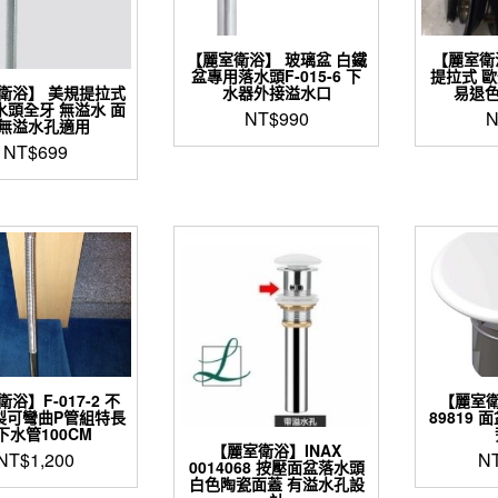
【麗室衛浴】 玻璃盆 白鐵
【麗室衛浴
盆專用落水頭F-015-6 下
提拉式 
室衛浴】 美規提拉式
水器外接溢水口
易退色
水頭全牙 無溢水 面
NT$
990
N
無溢水孔適用
NT$
699
浴】F-017-2 不
【麗室衛
製可彎曲P管組特長
89819
下水管100CM
【麗室衛浴】INAX
NT$
1,200
N
0014068 按壓面盆落水頭
白色陶瓷面蓋 有溢水孔設