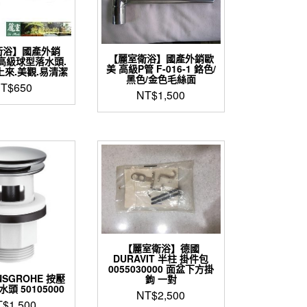
衛浴】國產外銷
【麗室衛浴】國產外銷歐
美高級球型落水頭.
美 高級P管 F-016-1 鉻色/
來.美觀.易清潔
黑色/金色毛絲面
T$
650
NT$
1,500
【麗室衛浴】德國
DURAVIT 半柱 掛件包
0055030000 面盆下方掛
NSGROHE 按壓
鉤 一對
頭 50105000
NT$
2,500
T$
1,500