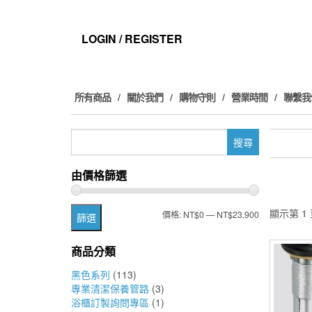
Skip
to
the
LOGIN / REGISTER
content
所有商品
關於我們
購物守則
營業時間
聯繫我
搜
尋
關
由價格篩選
鍵
字:
顯示第 1 
最
最
價格:
NT$0
—
NT$23,900
篩選
低
高
商品分類
價
價
黑色系列
(113)
格
格
專業清潔保養管路
(3)
浴櫃訂製詢問專區
(1)