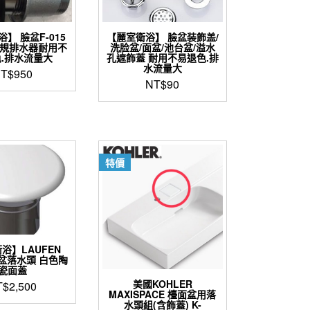
】 臉盆F-015
【麗室衛浴】 臉盆装飾盖/
歐規排水器耐用不
洗脸盆/面盆/池台盆/溢水
.排水流量大
孔遮飾蓋 耐用不易退色.排
水流量大
T$
950
NT$
90
特價
浴】LAUFEN
 面盆落水頭 白色陶
瓷面蓋
美國KOHLER
T$
2,500
MAXISPACE 檯面盆用落
水頭組(含飾蓋) K-