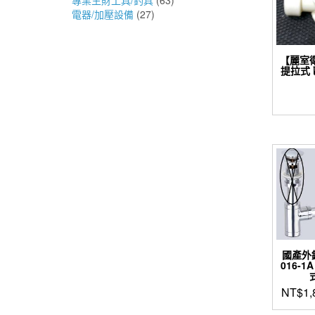
電器/加壓設備
(27)
【麗室衛
提拉式
國產外銷
016-1
NT$
1,