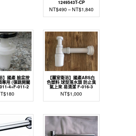
1249543T-CP
NT$
490
–
NT$
1,840
此
產
品
有
多
種
款
式。
可
在
浴】國產 臉盆按
【麗室衛浴】國產ABS白
產
專用 (彈跳開關
色塑料 球型落水頭 防止臭
品
011-4+F-011-2
氣上來 易清潔 F-016-3
頁
T$
180
NT$
1,000
面
選
擇
選
項