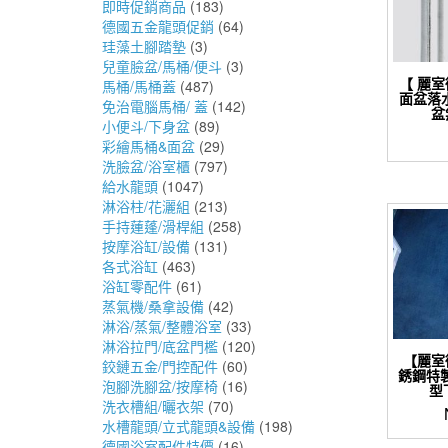
即時促銷商品
(183)
德國五金龍頭促銷
(64)
珪藻土腳踏墊
(3)
兒童臉盆/馬桶/便斗
(3)
【 麗
馬桶/馬桶蓋
(487)
面盆落
免治電腦馬桶/ 蓋
(142)
盆
小便斗/下身盆
(89)
彩繪馬桶&面盆
(29)
洗臉盆/浴室櫃
(797)
給水龍頭
(1047)
淋浴柱/花灑組
(213)
手持蓮蓬/滑桿組
(258)
按摩浴缸/設備
(131)
各式浴缸
(463)
浴缸零配件
(61)
蒸氣機/桑拿設備
(42)
淋浴/蒸氣/整體浴室
(33)
淋浴拉門/底盆門檻
(120)
【麗室衛
鉸鏈五金/門控配件
(60)
銹鋼特
泡腳洗腳盆/按摩椅
(16)
型
洗衣槽組/曬衣架
(70)
水槽龍頭/立式龍頭&設備
(198)
德國浴室配件特價
(16)