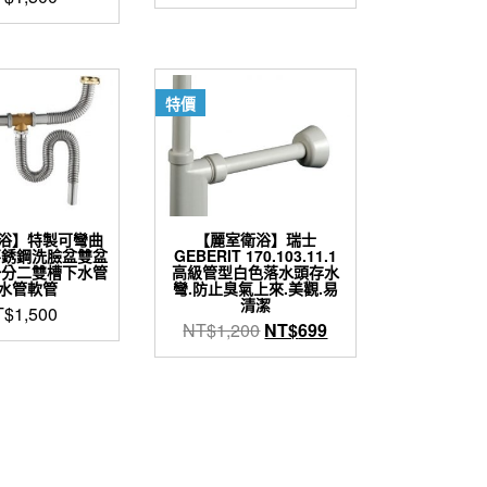
特價
浴】特製可彎曲
【麗室衛浴】瑞士
-2不銹鋼洗臉盆雙盆
GEBERIT 170.103.11.1
一分二雙槽下水管
高級管型白色落水頭存水
水管軟管
彎.防止臭氣上來.美觀.易
清潔
T$
1,500
原
目
NT$
1,200
NT$
699
始
前
價
價
格：
格：
NT$1,200。
NT$699。