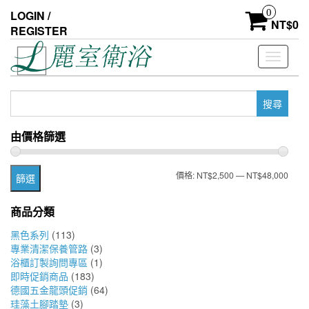
Skip
0
LOGIN /
to
NT$
0
REGISTER
the
content
Toggle
navigati
搜
尋
關
由價格篩選
鍵
字:
最
最
價格:
NT$2,500
—
NT$48,000
篩選
低
高
商品分類
價
價
黑色系列
(113)
格
格
專業清潔保養管路
(3)
浴櫃訂製詢問專區
(1)
即時促銷商品
(183)
德國五金龍頭促銷
(64)
珪藻土腳踏墊
(3)