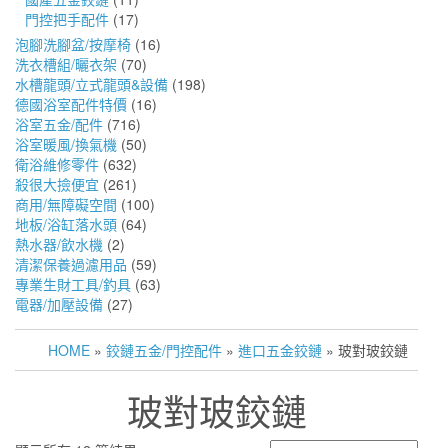
門控把手配件
(17)
泡腳洗腳盆/按摩椅
(16)
洗衣槽組/曬衣架
(70)
水槽龍頭/立式龍頭&設備
(198)
德國浴室配件特價
(16)
浴室五金/配件
(716)
浴室暖風/換氣機
(50)
衛浴維修零件
(632)
殺很大撿便宜
(261)
商用/無障礙空間
(100)
地板/浴缸落水頭
(64)
熱水器/飲水機
(2)
清潔保養過濾用品
(59)
專業生財工具/釣具
(63)
電器/加壓設備
(27)
HOME
»
鉸鏈五金/門控配件
»
進口五金鉸鏈
» 玻對玻鉸鏈
玻對玻鉸鏈