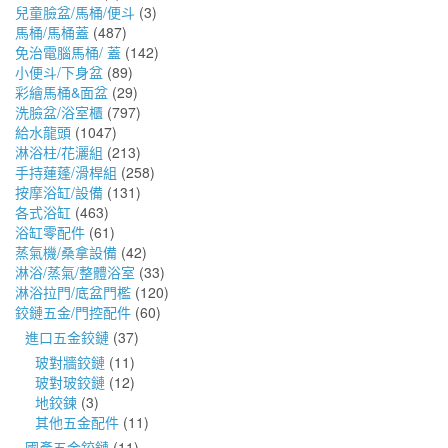
兒童臉盆/馬桶/便斗
(3)
馬桶/馬桶蓋
(487)
免治電腦馬桶/ 蓋
(142)
小便斗/下身盆
(89)
彩繪馬桶&面盆
(29)
洗臉盆/浴室櫃
(797)
給水龍頭
(1047)
淋浴柱/花灑組
(213)
手持蓮蓬/滑桿組
(258)
按摩浴缸/設備
(131)
各式浴缸
(463)
浴缸零配件
(61)
蒸氣機/桑拿設備
(42)
淋浴/蒸氣/整體浴室
(33)
淋浴拉門/底盆門檻
(120)
鉸鏈五金/門控配件
(60)
進口五金鉸鏈
(37)
玻對牆鉸鏈
(11)
玻對玻鉸鏈
(12)
地鉸鍊
(3)
其他五金配件
(11)
國產五金鉸鏈
(11)