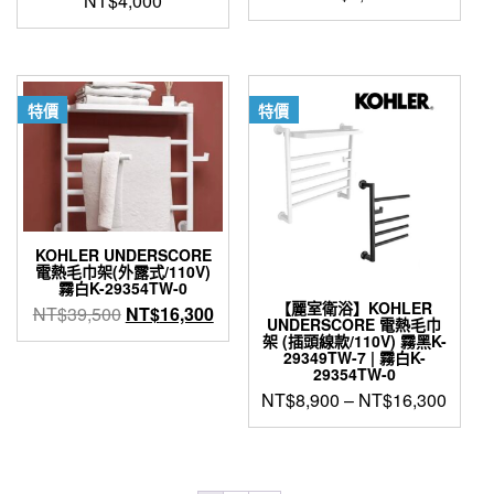
NT$
4,000
特價
特價
KOHLER UNDERSCORE
電熱毛巾架(外露式/110V)
霧白K-29354TW-0
【麗室衛浴】KOHLER
原
目
NT$
39,500
NT$
16,300
UNDERSCORE 電熱毛巾
始
前
架 (插頭線款/110V) 霧黑K-
29349TW-7 | 霧白K-
價
價
29354TW-0
格：
格：
NT$
8,900
–
NT$
16,300
NT$39,500。
NT$16,300。
此
產
品