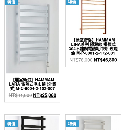
特價
特價
【麗室衛浴】HAMMAM
LINA系列 隱藏線 掛牆式
304不鏽鋼電熱毛巾架 玫瑰
金 M-P-0001-2-172-001
原
目
NT$
78,000
NT$
46,800
始
前
價
價
格：
格：
【麗室衛浴】HAMMAM
LARA 電熱式毛巾架 (外露
NT$78,000。
NT$4
式)M-C-6004-2-102-007
原
目
NT$
41,800
NT$
25,080
始
前
價
價
格：
格：
NT$41,800。
NT$25,080。
特價
特價