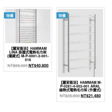
價
價
格：
格：
格：
格：
NT$54,000。
NT$32,400。
NT$61,000。
NT$3
特價
特價
【麗室衛浴】HAMMAM
LINA 掛牆式電熱毛巾架
(隱藏式) M-P-0001-2-001-
016
原
目
NT$
68,000
NT$
40,800
始
前
價
價
格：
格：
【麗室衛浴】HAMMAM M-
P-0281-4-002-001 ARAL
NT$68,000。
NT$40,800。
線熱式電熱毛巾架 (外露式)
原
目
NT$
35,800
NT$
21,480
始
前
價
價
格：
格：