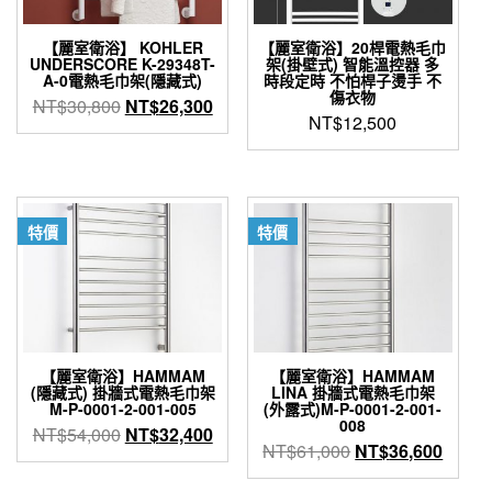
【麗室衛浴】 KOHLER
【麗室衛浴】20桿電熱毛巾
UNDERSCORE K-29348T-
架(掛壁式) 智能溫控器 多
A-0電熱毛巾架(隱藏式)
時段定時 不怕桿子燙手 不
傷衣物
原
目
NT$
30,800
NT$
26,300
NT$
12,500
始
前
價
價
格：
格：
NT$30,800。
NT$26,300。
特價
特價
【麗室衛浴】HAMMAM
【麗室衛浴】HAMMAM
(隱藏式) 掛牆式電熱毛巾架
LINA 掛牆式電熱毛巾架
M-P-0001-2-001-005
(外露式)M-P-0001-2-001-
008
原
目
NT$
54,000
NT$
32,400
原
目
NT$
61,000
NT$
36,600
始
前
始
前
價
價