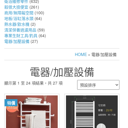
衛浴維修零件
(632)
殺很大撿便宜
(261)
商用/無障礙空間
(100)
地板/浴缸落水頭
(64)
熱水器/飲水機
(2)
清潔保養過濾用品
(59)
專業生財工具/釣具
(64)
電器/加壓設備
(27)
HOME
» 電器/加壓設備
電器/加壓設備
顯示第 1 至 24 項結果，共 27 項
特價