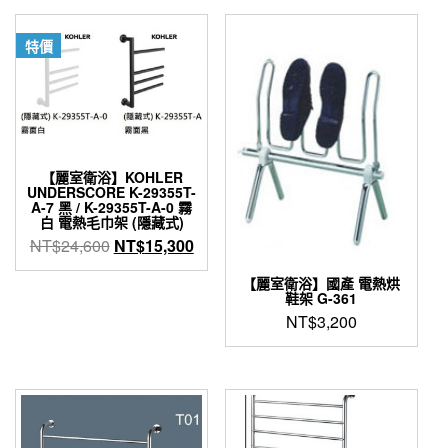
格：
格：
格：
格：
NT$66,300。
NT$39,780。
NT$47,000。
NT$2
特價
【麗室衛浴】KOHLER
UNDERSCORE K-29355T-
A-7 黑 / K-29355T-A-0 霧
白 電熱毛巾架 (隱藏式)
原
目
NT$
24,600
NT$
15,300
始
前
【麗室衛浴】國產 電熱烘
價
價
鞋架 G-361
格：
格：
NT$
3,200
NT$24,600。
NT$15,300。