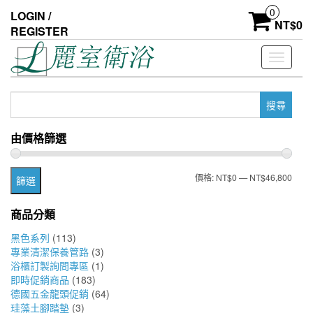
Skip
0
LOGIN /
to
NT$
0
REGISTER
the
content
Toggle
navigati
搜
尋
關
由價格篩選
鍵
字:
最
最
價格:
NT$0
—
NT$46,800
篩選
低
高
商品分類
價
價
黑色系列
(113)
格
格
專業清潔保養管路
(3)
浴櫃訂製詢問專區
(1)
即時促銷商品
(183)
德國五金龍頭促銷
(64)
珪藻土腳踏墊
(3)