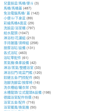
兒童臉盆/馬桶/便斗
(3)
馬桶/馬桶蓋
(487)
免治電腦馬桶/ 蓋
(142)
小便斗/下身盆
(89)
彩繪馬桶&面盆
(29)
洗臉盆/浴室櫃
(797)
給水龍頭
(1047)
淋浴柱/花灑組
(213)
手持蓮蓬/滑桿組
(258)
按摩浴缸/設備
(131)
各式浴缸
(463)
浴缸零配件
(61)
蒸氣機/桑拿設備
(42)
淋浴/蒸氣/整體浴室
(33)
淋浴拉門/底盆門檻
(120)
鉸鏈五金/門控配件
(60)
泡腳洗腳盆/按摩椅
(16)
洗衣槽組/曬衣架
(70)
水槽龍頭/立式龍頭&設備
(198)
德國浴室配件特價
(16)
浴室五金/配件
(716)
浴室暖風/換氣機
(50)