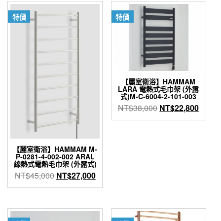
NT$35,800。
NT$2
特價
特價
【麗室衛浴】HAMMAM
LARA 電熱式毛巾架 (外露
式)M-C-6004-2-101-003
原
目
NT$
38,000
NT$
22,800
始
前
價
價
格：
格：
【麗室衛浴】HAMMAM M-
NT$38,000。
NT$2
P-0281-4-002-002 ARAL
線熱式電熱毛巾架 (外露式)
原
目
NT$
45,000
NT$
27,000
始
前
價
價
格：
格：
NT$45,000。
NT$27,000。