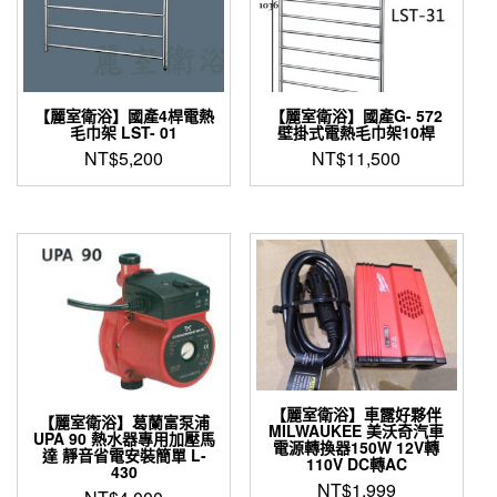
【麗室衛浴】國產4桿電熱
【麗室衛浴】國產G- 572
毛巾架 LST- 01
壁掛式電熱毛巾架10桿
NT$
5,200
NT$
11,500
【麗室衛浴】車露好夥伴
【麗室衛浴】葛蘭富泵浦
MILWAUKEE 美沃奇汽車
UPA 90 熱水器專用加壓馬
電源轉換器150W 12V轉
達 靜音省電安裝簡單 L-
110V DC轉AC
430
NT$
1,999