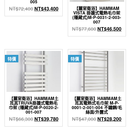
005
原
目
NT$
72,400
NT$
43,400
【麗室衛浴】HAMMAM
VISTA 掛牆式電熱毛巾架
始
前
(隱藏式)M-P-0031-2-003-
價
價
007
格：
格：
原
目
NT$
77,600
NT$
46,500
NT$72,400。
NT$43,400。
始
前
價
價
格：
格：
NT$77,600。
NT$4
特價
特價
【麗室衛浴】HAMMAM土
【麗室衛浴】HAMMAM土
耳其TRUVA掛牆式電熱毛
耳其電熱式毛巾架 M-P-
巾架 (隱藏式)M-P-0020-2-
0001-2-001-004 不鏽鋼/毛
001-007
絲面/外露式
原
目
原
目
NT$
66,300
NT$
39,780
NT$
47,000
NT$
28,200
始
前
始
前
價
價
價
價