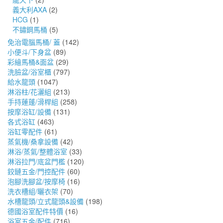
義大利AXA
(2)
HCG
(1)
不鏽鋼馬桶
(5)
免治電腦馬桶/ 蓋
(142)
小便斗/下身盆
(89)
彩繪馬桶&面盆
(29)
洗臉盆/浴室櫃
(797)
給水龍頭
(1047)
淋浴柱/花灑組
(213)
手持蓮蓬/滑桿組
(258)
按摩浴缸/設備
(131)
各式浴缸
(463)
浴缸零配件
(61)
蒸氣機/桑拿設備
(42)
淋浴/蒸氣/整體浴室
(33)
淋浴拉門/底盆門檻
(120)
鉸鏈五金/門控配件
(60)
泡腳洗腳盆/按摩椅
(16)
洗衣槽組/曬衣架
(70)
水槽龍頭/立式龍頭&設備
(198)
德國浴室配件特價
(16)
浴室五金/配件
(716)