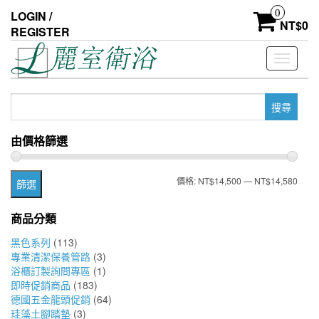
Skip
0
LOGIN /
to
NT$
0
REGISTER
the
content
Toggle
navigati
搜
尋
關
由價格篩選
鍵
字:
最
最
價格:
NT$14,500
—
NT$14,580
篩選
低
高
商品分類
價
價
黑色系列
(113)
格
格
專業清潔保養管路
(3)
浴櫃訂製詢問專區
(1)
即時促銷商品
(183)
德國五金龍頭促銷
(64)
珪藻土腳踏墊
(3)