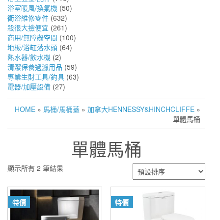
浴室暖風/換氣機
(50)
衛浴維修零件
(632)
殺很大撿便宜
(261)
商用/無障礙空間
(100)
地板/浴缸落水頭
(64)
熱水器/飲水機
(2)
清潔保養過濾用品
(59)
專業生財工具/釣具
(63)
電器/加壓設備
(27)
HOME
»
馬桶/馬桶蓋
»
加拿大HENNESSY&HINCHCLIFFE
»
單體馬桶
單體馬桶
顯示所有 2 筆結果
特價
特價