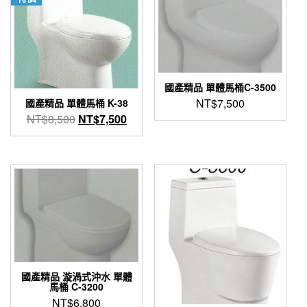
國產精品 單體馬桶C-3500
NT$
7,500
國產精品 單體馬桶 K-38
原
目
NT$
8,500
NT$
7,500
始
前
價
價
格：
格：
NT$8,500。
NT$7,500。
國產精品 漩渦式沖水 單體
馬桶 C-3200
NT$
6,800