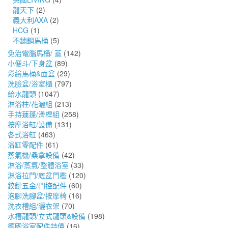
龍天下
(2)
義大利AXA
(2)
HCG
(1)
不鏽鋼馬桶
(5)
免治電腦馬桶/ 蓋
(142)
小便斗/下身盆
(89)
彩繪馬桶&面盆
(29)
洗臉盆/浴室櫃
(797)
給水龍頭
(1047)
淋浴柱/花灑組
(213)
手持蓮蓬/滑桿組
(258)
按摩浴缸/設備
(131)
各式浴缸
(463)
浴缸零配件
(61)
蒸氣機/桑拿設備
(42)
淋浴/蒸氣/整體浴室
(33)
淋浴拉門/底盆門檻
(120)
鉸鏈五金/門控配件
(60)
泡腳洗腳盆/按摩椅
(16)
洗衣槽組/曬衣架
(70)
水槽龍頭/立式龍頭&設備
(198)
德國浴室配件特價
(16)