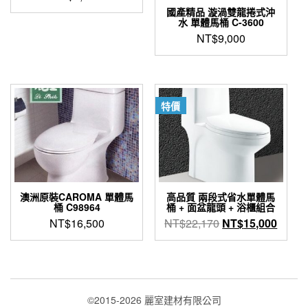
國產精品 漩渦雙龍捲式沖
水 單體馬桶 C-3600
NT$
9,000
特價
澳洲原裝CAROMA 單體馬
高品質 兩段式省水單體馬
桶 C98964
桶 + 面盆龍頭 + 浴櫃組合
原
目
NT$
16,500
NT$
22,170
NT$
15,000
始
前
價
價
格：
格：
NT$22,170。
NT$1
©2015-2026 麗室建材有限公司