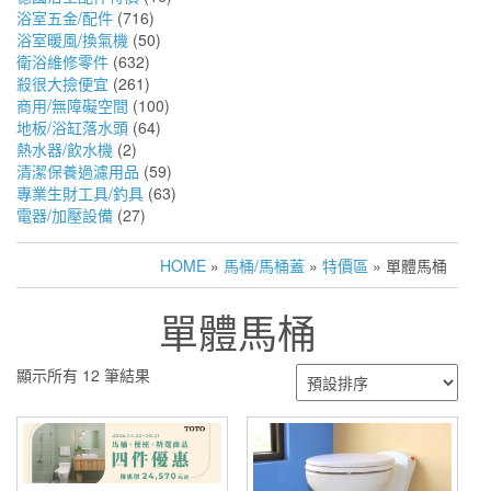
浴室五金/配件
(716)
浴室暖風/換氣機
(50)
衛浴維修零件
(632)
殺很大撿便宜
(261)
商用/無障礙空間
(100)
地板/浴缸落水頭
(64)
熱水器/飲水機
(2)
清潔保養過濾用品
(59)
專業生財工具/釣具
(63)
電器/加壓設備
(27)
HOME
»
馬桶/馬桶蓋
»
特價區
» 單體馬桶
單體馬桶
顯示所有 12 筆結果