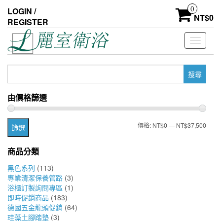
Skip
0
LOGIN /
to
NT$
0
REGISTER
the
content
Toggle
navigati
搜
尋
關
由價格篩選
鍵
字:
最
最
價格:
NT$0
—
NT$37,500
篩選
低
高
商品分類
價
價
黑色系列
(113)
格
格
專業清潔保養管路
(3)
浴櫃訂製詢問專區
(1)
即時促銷商品
(183)
德國五金龍頭促銷
(64)
珪藻土腳踏墊
(3)