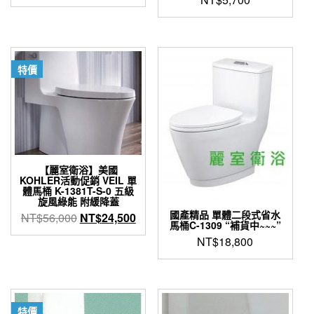
始
前
價
價
格：
格：
NT$7,260。
NT$4,400。
特價
【麗室衛浴】美國
KOHLER活動促銷 VEIL 單
體馬桶 K-1381T-S-0 五級
旋風綠能 附緩降蓋
國產精品 單體二段式省水
原
目
NT$
56,000
NT$
24,500
馬桶C-1309 “補貨中~~~”
始
前
NT$
18,800
價
價
格：
格：
NT$56,000。
NT$24,500。
特價