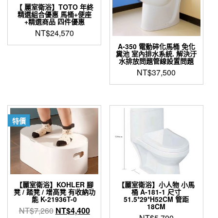
【 麗室衛浴】TOTO 年終
精選組合優惠 馬桶+便座
+精選商品 四件優惠
NT$
24,570
A-350 電動碎化馬桶 免化
糞池 室內排水系統. 解決汙
水排放問題管線設置問題
NT$
37,500
特價
【麗室衛浴】KOHLER 腳
【麗室衛浴】小人物 小馬
凳 / 踏凳 / 增高凳 有收納功
桶 A-181-1 尺寸
能 K-21936T-0
51.5*29*H52CM 管距
18CM
原
目
NT$
7,260
NT$
4,400
NT$
5,700