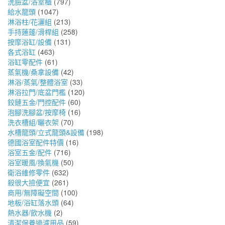
洗臉盆/浴室櫃
(797)
給水龍頭
(1047)
淋浴柱/花灑組
(213)
手持蓮蓬/滑桿組
(258)
按摩浴缸/設備
(131)
各式浴缸
(463)
浴缸零配件
(61)
蒸氣機/桑拿設備
(42)
淋浴/蒸氣/整體浴室
(33)
淋浴拉門/底盆門檻
(120)
鉸鏈五金/門控配件
(60)
泡腳洗腳盆/按摩椅
(16)
洗衣槽組/曬衣架
(70)
水槽龍頭/立式龍頭&設備
(198)
德國浴室配件特價
(16)
浴室五金/配件
(716)
浴室暖風/換氣機
(50)
衛浴維修零件
(632)
殺很大撿便宜
(261)
商用/無障礙空間
(100)
地板/浴缸落水頭
(64)
熱水器/飲水機
(2)
清潔保養過濾用品
(59)