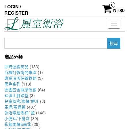
Skip
0
LOGIN /
to
NT$
0
REGISTER
the
content
Toggle
navigati
搜
尋
關
商品分類
鍵
字:
即時促銷商品
(183)
浴櫃訂製詢問專區
(1)
專業清潔保養管路
(3)
黑色系列
(113)
德國五金龍頭促銷
(64)
珪藻土腳踏墊
(3)
兒童臉盆/馬桶/便斗
(3)
馬桶/馬桶蓋
(487)
免治電腦馬桶/ 蓋
(142)
小便斗/下身盆
(89)
彩繪馬桶&面盆
(29)