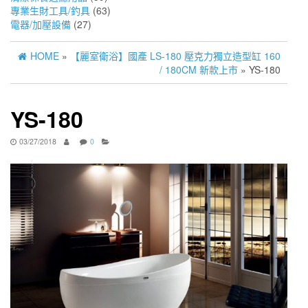
專業生財工具/釣具
(63)
電器/加壓設備
(27)
HOME
»
【麗室衛浴】國產 LS-180 壓克力獨立造型缸 160
/ 180CM 新款上市
» YS-180
YS-180
03/27/2018
0