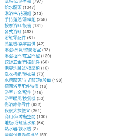
洗臉盆/浴室櫃
(797)
給水龍頭
(1047)
淋浴柱/花灑組
(213)
手持蓮蓬/滑桿組
(258)
按摩浴缸/設備
(131)
各式浴缸
(463)
浴缸零配件
(61)
蒸氣機/桑拿設備
(42)
淋浴/蒸氣/整體浴室
(33)
淋浴拉門/底盆門檻
(120)
鉸鏈五金/門控配件
(60)
泡腳洗腳盆/按摩椅
(16)
洗衣槽組/曬衣架
(70)
水槽龍頭/立式龍頭&設備
(198)
德國浴室配件特價
(16)
浴室五金/配件
(716)
浴室暖風/換氣機
(50)
衛浴維修零件
(632)
殺很大撿便宜
(261)
商用/無障礙空間
(100)
地板/浴缸落水頭
(64)
熱水器/飲水機
(2)
清潔保養過濾用品
(59)