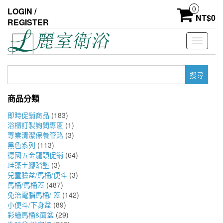
Skip
0
LOGIN /
to
NT$
0
REGISTER
the
content
Toggle
navigati
搜
尋
關
商品分類
鍵
字:
即時促銷商品
(183)
浴櫃訂製詢問專區
(1)
專業清潔保養管路
(3)
黑色系列
(113)
德國五金龍頭促銷
(64)
珪藻土腳踏墊
(3)
兒童臉盆/馬桶/便斗
(3)
馬桶/馬桶蓋
(487)
免治電腦馬桶/ 蓋
(142)
小便斗/下身盆
(89)
彩繪馬桶&面盆
(29)