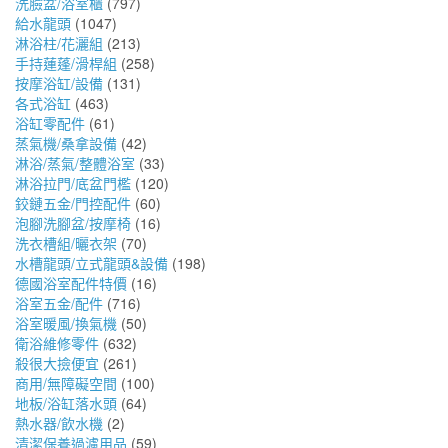
洗臉盆/浴室櫃
(797)
給水龍頭
(1047)
淋浴柱/花灑組
(213)
手持蓮蓬/滑桿組
(258)
按摩浴缸/設備
(131)
各式浴缸
(463)
浴缸零配件
(61)
蒸氣機/桑拿設備
(42)
淋浴/蒸氣/整體浴室
(33)
淋浴拉門/底盆門檻
(120)
鉸鏈五金/門控配件
(60)
泡腳洗腳盆/按摩椅
(16)
洗衣槽組/曬衣架
(70)
水槽龍頭/立式龍頭&設備
(198)
德國浴室配件特價
(16)
浴室五金/配件
(716)
浴室暖風/換氣機
(50)
衛浴維修零件
(632)
殺很大撿便宜
(261)
商用/無障礙空間
(100)
地板/浴缸落水頭
(64)
熱水器/飲水機
(2)
清潔保養過濾用品
(59)