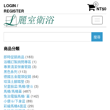
Skip
0
LOGIN /
to
NT$
0
REGISTER
the
content
Toggle
navigati
搜
尋
關
商品分類
鍵
字:
即時促銷商品
(183)
浴櫃訂製詢問專區
(1)
專業清潔保養管路
(3)
黑色系列
(113)
德國五金龍頭促銷
(64)
珪藻土腳踏墊
(3)
兒童臉盆/馬桶/便斗
(3)
馬桶/馬桶蓋
(487)
免治電腦馬桶/ 蓋
(142)
小便斗/下身盆
(89)
彩繪馬桶&面盆
(29)