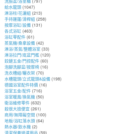
洗臉盆/浴室櫃
(797)
給水龍頭
(1047)
淋浴柱/花灑組
(213)
手持蓮蓬/滑桿組
(258)
按摩浴缸/設備
(131)
各式浴缸
(463)
浴缸零配件
(61)
蒸氣機/桑拿設備
(42)
淋浴/蒸氣/整體浴室
(33)
淋浴拉門/底盆門檻
(120)
鉸鏈五金/門控配件
(60)
泡腳洗腳盆/按摩椅
(16)
洗衣槽組/曬衣架
(70)
水槽龍頭/立式龍頭&設備
(198)
德國浴室配件特價
(16)
浴室五金/配件
(716)
浴室暖風/換氣機
(50)
衛浴維修零件
(632)
殺很大撿便宜
(261)
商用/無障礙空間
(100)
地板/浴缸落水頭
(64)
熱水器/飲水機
(2)
清潔保養過濾用品
(59)