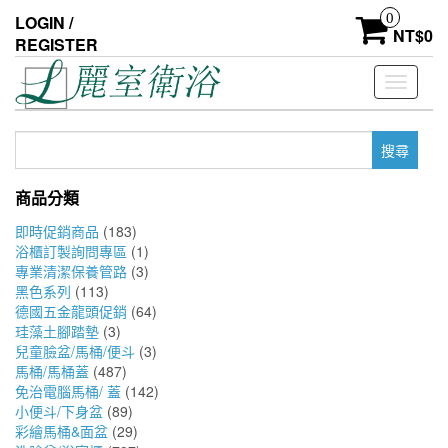
Skip
0
LOGIN /
to
NT$
0
REGISTER
the
content
Toggle
navigati
搜
尋
關
商品分類
鍵
字:
即時促銷商品
(183)
浴櫃訂製詢問專區
(1)
專業清潔保養管路
(3)
黑色系列
(113)
德國五金龍頭促銷
(64)
珪藻土腳踏墊
(3)
兒童臉盆/馬桶/便斗
(3)
馬桶/馬桶蓋
(487)
免治電腦馬桶/ 蓋
(142)
小便斗/下身盆
(89)
彩繪馬桶&面盆
(29)