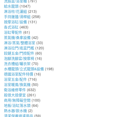
洗臉盆/浴室櫃
(797)
給水龍頭
(1047)
淋浴柱/花灑組
(213)
手持蓮蓬/滑桿組
(258)
按摩浴缸/設備
(131)
各式浴缸
(463)
浴缸零配件
(61)
蒸氣機/桑拿設備
(42)
淋浴/蒸氣/整體浴室
(33)
淋浴拉門/底盆門檻
(120)
鉸鏈五金/門控配件
(60)
泡腳洗腳盆/按摩椅
(16)
洗衣槽組/曬衣架
(70)
水槽龍頭/立式龍頭&設備
(198)
德國浴室配件特價
(16)
浴室五金/配件
(716)
浴室暖風/換氣機
(50)
衛浴維修零件
(632)
殺很大撿便宜
(261)
商用/無障礙空間
(100)
地板/浴缸落水頭
(64)
熱水器/飲水機
(2)
清潔保養過濾用品
(59)