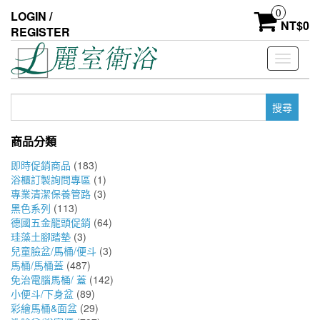
Skip
0
LOGIN /
to
NT$
0
REGISTER
the
content
Toggle
navigati
搜
尋
關
商品分類
鍵
字:
即時促銷商品
(183)
浴櫃訂製詢問專區
(1)
專業清潔保養管路
(3)
黑色系列
(113)
德國五金龍頭促銷
(64)
珪藻土腳踏墊
(3)
兒童臉盆/馬桶/便斗
(3)
馬桶/馬桶蓋
(487)
免治電腦馬桶/ 蓋
(142)
小便斗/下身盆
(89)
彩繪馬桶&面盆
(29)