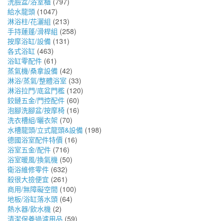
洗臉盆/浴室櫃
(797)
給水龍頭
(1047)
淋浴柱/花灑組
(213)
手持蓮蓬/滑桿組
(258)
按摩浴缸/設備
(131)
各式浴缸
(463)
浴缸零配件
(61)
蒸氣機/桑拿設備
(42)
淋浴/蒸氣/整體浴室
(33)
淋浴拉門/底盆門檻
(120)
鉸鏈五金/門控配件
(60)
泡腳洗腳盆/按摩椅
(16)
洗衣槽組/曬衣架
(70)
水槽龍頭/立式龍頭&設備
(198)
德國浴室配件特價
(16)
浴室五金/配件
(716)
浴室暖風/換氣機
(50)
衛浴維修零件
(632)
殺很大撿便宜
(261)
商用/無障礙空間
(100)
地板/浴缸落水頭
(64)
熱水器/飲水機
(2)
清潔保養過濾用品
(59)