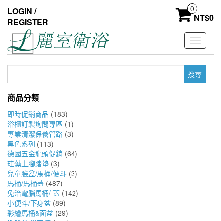
Skip
0
LOGIN /
to
NT$
0
REGISTER
the
content
Toggle
navigati
搜
尋
關
商品分類
鍵
字:
即時促銷商品
(183)
浴櫃訂製詢問專區
(1)
專業清潔保養管路
(3)
黑色系列
(113)
德國五金龍頭促銷
(64)
珪藻土腳踏墊
(3)
兒童臉盆/馬桶/便斗
(3)
馬桶/馬桶蓋
(487)
免治電腦馬桶/ 蓋
(142)
小便斗/下身盆
(89)
彩繪馬桶&面盆
(29)