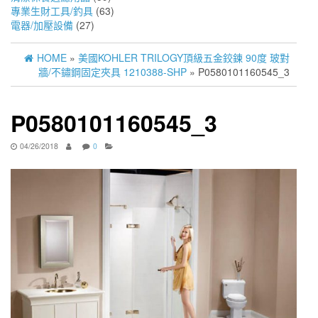
專業生財工具/釣具
(63)
電器/加壓設備
(27)
HOME
»
美國KOHLER TRILOGY頂級五金鉸鍊 90度 玻對
牆/不鏽鋼固定夾具 1210388-SHP
» P0580101160545_3
P0580101160545_3
04/26/2018
0