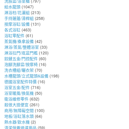
洗臉盆/浴室櫃
(797)
給水龍頭
(1047)
淋浴柱/花灑組
(213)
手持蓮蓬/滑桿組
(258)
按摩浴缸/設備
(131)
各式浴缸
(463)
浴缸零配件
(61)
蒸氣機/桑拿設備
(42)
淋浴/蒸氣/整體浴室
(33)
淋浴拉門/底盆門檻
(120)
鉸鏈五金/門控配件
(60)
泡腳洗腳盆/按摩椅
(16)
洗衣槽組/曬衣架
(70)
水槽龍頭/立式龍頭&設備
(198)
德國浴室配件特價
(16)
浴室五金/配件
(716)
浴室暖風/換氣機
(50)
衛浴維修零件
(632)
殺很大撿便宜
(261)
商用/無障礙空間
(100)
地板/浴缸落水頭
(64)
熱水器/飲水機
(2)
清潔保養過濾用品
(59)