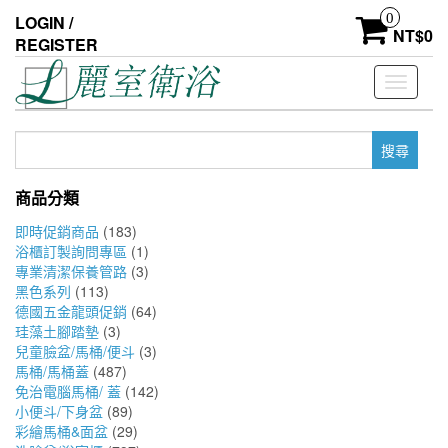
Skip
0
LOGIN /
to
NT$
0
REGISTER
the
content
Toggle
navigati
搜
尋
關
商品分類
鍵
字:
即時促銷商品
(183)
浴櫃訂製詢問專區
(1)
專業清潔保養管路
(3)
黑色系列
(113)
德國五金龍頭促銷
(64)
珪藻土腳踏墊
(3)
兒童臉盆/馬桶/便斗
(3)
馬桶/馬桶蓋
(487)
免治電腦馬桶/ 蓋
(142)
小便斗/下身盆
(89)
彩繪馬桶&面盆
(29)