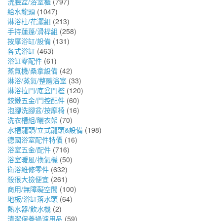
洗臉盆/浴室櫃
(797)
給水龍頭
(1047)
淋浴柱/花灑組
(213)
手持蓮蓬/滑桿組
(258)
按摩浴缸/設備
(131)
各式浴缸
(463)
浴缸零配件
(61)
蒸氣機/桑拿設備
(42)
淋浴/蒸氣/整體浴室
(33)
淋浴拉門/底盆門檻
(120)
鉸鏈五金/門控配件
(60)
泡腳洗腳盆/按摩椅
(16)
洗衣槽組/曬衣架
(70)
水槽龍頭/立式龍頭&設備
(198)
德國浴室配件特價
(16)
浴室五金/配件
(716)
浴室暖風/換氣機
(50)
衛浴維修零件
(632)
殺很大撿便宜
(261)
商用/無障礙空間
(100)
地板/浴缸落水頭
(64)
熱水器/飲水機
(2)
清潔保養過濾用品
(59)