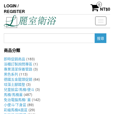
Skip
0
LOGIN /
to
NT$
0
REGISTER
the
content
Toggle
navigati
搜
尋
關
商品分類
鍵
字:
即時促銷商品
(183)
浴櫃訂製詢問專區
(1)
專業清潔保養管路
(3)
黑色系列
(113)
德國五金龍頭促銷
(64)
珪藻土腳踏墊
(3)
兒童臉盆/馬桶/便斗
(3)
馬桶/馬桶蓋
(487)
免治電腦馬桶/ 蓋
(142)
小便斗/下身盆
(89)
彩繪馬桶&面盆
(29)