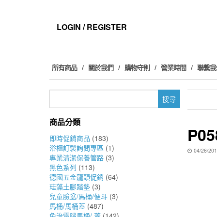
Skip
to
the
LOGIN / REGISTER
content
所有商品
關於我們
購物守則
營業時間
聯繫我
搜
尋
關
商品分類
鍵
P05
字:
即時促銷商品
(183)
浴櫃訂製詢問專區
(1)
04/26/20
專業清潔保養管路
(3)
黑色系列
(113)
德國五金龍頭促銷
(64)
珪藻土腳踏墊
(3)
兒童臉盆/馬桶/便斗
(3)
馬桶/馬桶蓋
(487)
免治電腦馬桶/ 蓋
(142)