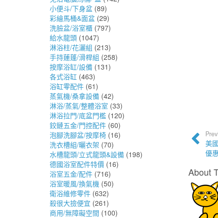
小便斗/下身盆
(89)
彩繪馬桶&面盆
(29)
洗臉盆/浴室櫃
(797)
給水龍頭
(1047)
淋浴柱/花灑組
(213)
手持蓮蓬/滑桿組
(258)
按摩浴缸/設備
(131)
各式浴缸
(463)
浴缸零配件
(61)
蒸氣機/桑拿設備
(42)
淋浴/蒸氣/整體浴室
(33)
淋浴拉門/底盆門檻
(120)
鉸鏈五金/門控配件
(60)
Prev
泡腳洗腳盆/按摩椅
(16)
美國
洗衣槽組/曬衣架
(70)
優惠
水槽龍頭/立式龍頭&設備
(198)
德國浴室配件特價
(16)
About 
浴室五金/配件
(716)
浴室暖風/換氣機
(50)
衛浴維修零件
(632)
殺很大撿便宜
(261)
商用/無障礙空間
(100)