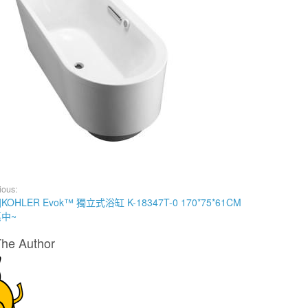
ious:
KOHLER Evok™ 獨立式浴缸 K-18347T-0 170*75*61CM
中~
The Author