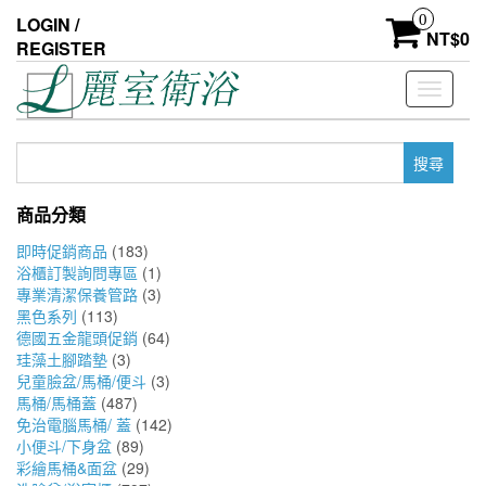
Skip
0
LOGIN /
to
NT$
0
REGISTER
the
content
Toggle
navigati
搜
尋
關
商品分類
鍵
字:
即時促銷商品
(183)
浴櫃訂製詢問專區
(1)
專業清潔保養管路
(3)
黑色系列
(113)
德國五金龍頭促銷
(64)
珪藻土腳踏墊
(3)
兒童臉盆/馬桶/便斗
(3)
馬桶/馬桶蓋
(487)
免治電腦馬桶/ 蓋
(142)
小便斗/下身盆
(89)
彩繪馬桶&面盆
(29)