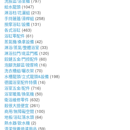
洗臉盆/浴室櫃
(797)
給水龍頭
(1047)
淋浴柱/花灑組
(213)
手持蓮蓬/滑桿組
(258)
按摩浴缸/設備
(131)
各式浴缸
(463)
浴缸零配件
(61)
蒸氣機/桑拿設備
(42)
淋浴/蒸氣/整體浴室
(33)
淋浴拉門/底盆門檻
(120)
鉸鏈五金/門控配件
(60)
泡腳洗腳盆/按摩椅
(16)
洗衣槽組/曬衣架
(70)
水槽龍頭/立式龍頭&設備
(198)
德國浴室配件特價
(16)
浴室五金/配件
(716)
浴室暖風/換氣機
(50)
衛浴維修零件
(632)
殺很大撿便宜
(261)
商用/無障礙空間
(100)
地板/浴缸落水頭
(64)
熱水器/飲水機
(2)
清潔保養過濾用品
(59)